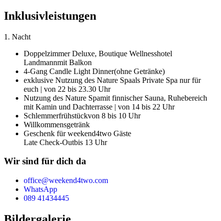
Inklusivleistungen
1. Nacht
Doppelzimmer Deluxe,
Boutique Wellnesshotel
Landmann
mit Balkon
4-Gang Candle Light Dinner
(ohne Getränke)
exklusive Nutzung des Nature Spa
als Private Spa nur für
euch | von 22 bis 23.30 Uhr
Nutzung des Nature Spa
mit finnischer Sauna, Ruhebereich
mit Kamin und Dachterrasse | von 14 bis 22 Uhr
Schlemmerfrühstück
von 8 bis 10 Uhr
Willkommensgetränk
Geschenk für weekend4two Gäste
Late Check-Out
bis 13 Uhr
Wir sind für dich da
office@weekend4two.com
WhatsApp
089 41434445
Bildergalerie