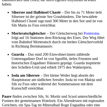
haben.
Silsersee und Halbinsel Chastè
– Der bis zu 71 Meter tiefe
Silsersee ist der grösste See Graubündens. Die bewaldete
Halbinsel Chastè ragt rund 300 Meter in den See und ist von
Sils Maria zu Fuss erreichbar.
Morteratschgletscher
– Der Gletscherweg bei
Pontresina
folgt auf 16 Stationen dem Rückzug des Eises. Der Weg führt
vom Bahnhof Morteratsch durch ein breites Gletschervorfeld
in Richtung Berninamassiv.
Guarda
– Das rund 200 Einwohner:innen zählende
Unterengadiner Dorf ist von Sgraffiti, tiefen Fenstern und
historischen Engadiner Häusern geprägt. Guarda inspirierte
den Schellen-Ursli und erhielt 1975 den Wakkerpreis.
Isola am Silsersee
– Der kleine Weiler liegt abseits der
Hauptstrasse am südlichen Seeufer. Isola ist von Maloja und
Sils zu Fuss oder während der Sommersaison mit dem
Kursschiff erreichbar.
Paare
finden zwischen Sils, St. Moritz und Scuol unterschiedliche
Formen der gemeinsamen Hotelzeit. Ein Abendessen mit regionalen
Gerichten, ein Spa-Tag im Mineralbad Bogn Engiadina oder eine