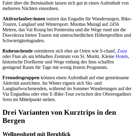
Fahrt über die Berninalinie lassen sich gut in einen Aufenthalt von
mehreren Nächten einordnen.
Aktivurlauber:innen
nutzen das Engadin für Wanderungen, Bike-
Touren, Langlauf und Wintersport. Muottas Muragl auf 2456
Metern, das Val Roseg bei Pontresina und die Wege rund um die
Diavolezza bieten Touren mit unterschiedlichen Höhenprofilen und
Schwierigkeitsgraden.
Ruhesuchende
orientieren sich eher an Orten wie S-chanf,
Zuoz
oder Ftan als am lebhaften Zentrum von St. Moritz. Kleine
Hotels
,
historische Dorfkerne und Wege entlang des Inns schaffen
genügend Raum für Tage mit wenig festem Programm.
Freundesgruppen
können einen Aufenthalt auf eine gemeinsame
Aktivität ausrichten. Im Winter eignen sich Ski- und
Langlaufwochenenden, während im Sommer Wanderungen auf der
Via Engiadina oder eine E-Bike-Tour zwischen den Oberengadiner
Seen im Mittelpunkt stehen.
Drei Varianten von Kurztrips in den
Bergen
Wellnesshotel mit Bergblick