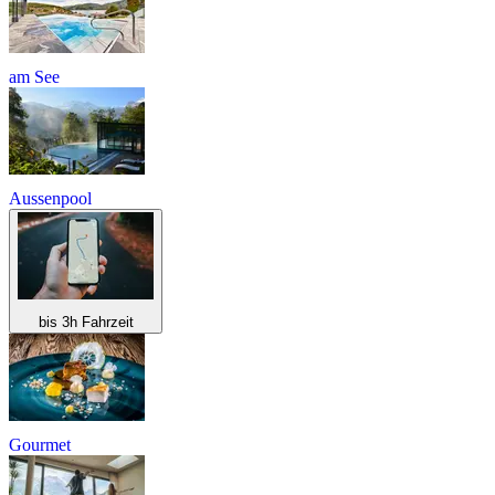
am See
Aussenpool
bis 3h Fahrzeit
Gourmet