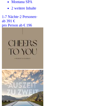
Montana SPA
2 weitere Inhalte
1-7
Nächte
·
2
Personen
·
ab
391 €
pro Person ab € 196