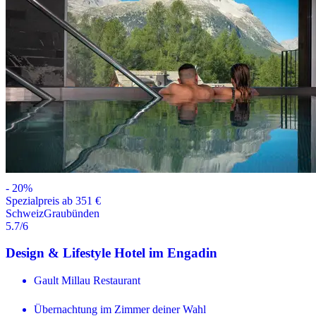
-
20
%
Spezialpreis ab 351 €
Schweiz
Graubünden
5.7
/6
Design & Lifestyle Hotel im Engadin
Gault Millau Restaurant
Übernachtung im Zimmer deiner Wahl