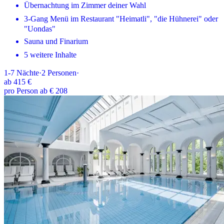
Übernachtung im Zimmer deiner Wahl
3-Gang Menü im Restaurant "Heimatli", "die Hühnerei" oder
"Uondas"
Sauna und Finarium
5 weitere Inhalte
1-7
Nächte
·
2
Personen
·
ab
415 €
pro Person ab € 208