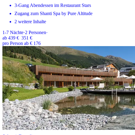
3-Gang Abendessen im Restaurant Stars
Zugang zum Shanti Spa by Pure Altitude
2 weitere Inhalte
1-7
Nächte
·
2
Personen
·
ab
439 €
351 €
pro Person ab € 176