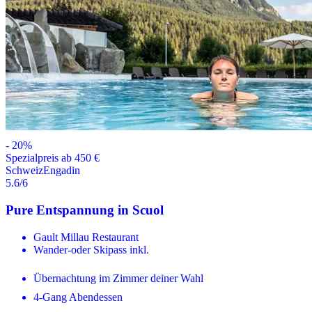
-
20
%
Spezialpreis ab 450 €
Schweiz
Engadin
5.6
/6
Pure Entspannung in Scuol
Gault Millau Restaurant
Wander-oder Skipass inkl.
Übernachtung im Zimmer deiner Wahl
4-Gang Abendessen