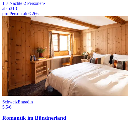
1-7
Nächte
·
2
Personen
·
ab
531 €
pro Person ab € 266
Schweiz
Engadin
5.5
/6
Romantik im Bündnerland