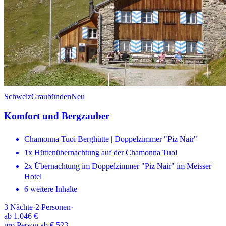
Schweiz
Graubünden
Neu
Komfort und Bergzauber
Chamonna Tuoi Berghütte | Doppelzimmer "Piz Nair"
1x Hüttenübernachtung auf der Chamonna Tuoi
2x Übernachtung im Doppelzimmer "Piz Nair" im Meisser
Hotel
6 weitere Inhalte
3
Nächte
·
2
Personen
·
ab
1.046 €
pro Person ab € 523