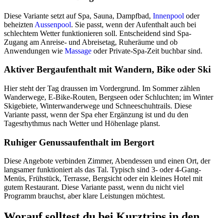
Diese Variante setzt auf Spa, Sauna, Dampfbad,
Innenpool
oder
beheizten
Aussenpool
. Sie passt, wenn der Aufenthalt auch bei
schlechtem Wetter funktionieren soll. Entscheidend sind Spa-
Zugang am Anreise- und Abreisetag, Ruheräume und ob
Anwendungen wie
Massage
oder Private-Spa-Zeit buchbar sind.
Aktiver Bergaufenthalt mit Wandern, Bike oder Ski
Hier steht der Tag draussen im Vordergrund. Im Sommer zählen
Wanderwege, E-Bike-Routen, Bergseen oder Schluchten; im Winter
Skigebiete, Winterwanderwege und Schneeschuhtrails. Diese
Variante passt, wenn der Spa eher Ergänzung ist und du den
Tagesrhythmus nach Wetter und Höhenlage planst.
Ruhiger Genussaufenthalt im Bergort
Diese Angebote verbinden Zimmer, Abendessen und einen Ort, der
langsamer funktioniert als das Tal. Typisch sind 3- oder 4-Gang-
Menüs, Frühstück, Terrasse, Bergsicht oder ein kleines Hotel mit
gutem Restaurant. Diese Variante passt, wenn du nicht viel
Programm brauchst, aber klare Leistungen möchtest.
Worauf solltest du bei Kurztrips in den