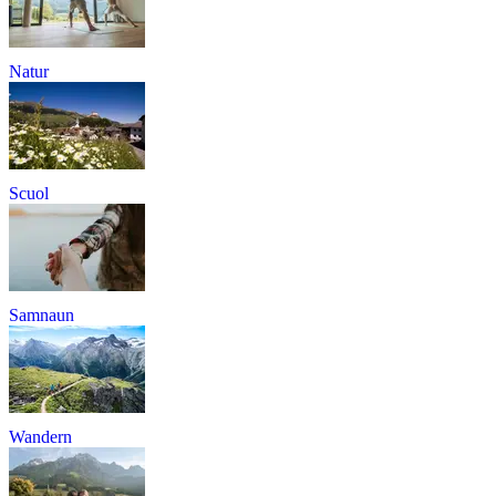
Natur
Scuol
Samnaun
Wandern