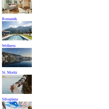
Romantik
Wellness
St. Moritz
Silvaplana