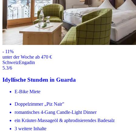
-
11
%
unter der Woche ab 470 €
Schweiz
Engadin
5.3
/6
Idyllische Stunden in Guarda
E-Bike Miete
Doppelzimmer „Piz Nair"
romantisches 4-Gang Candle-Light Dinner
ein Kräuter-Massageöl & aphrodisierendes Badesalz
3 weitere Inhalte