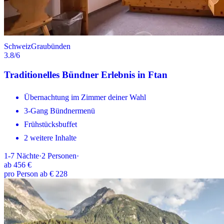
Schweiz
Graubünden
3.8
/6
Traditionelles Bündner Erlebnis in Ftan
Übernachtung im Zimmer deiner Wahl
3-Gang Bündnermenü
Frühstücksbuffet
2 weitere Inhalte
1-7
Nächte
·
2
Personen
·
ab
456 €
pro Person ab € 228