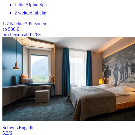
Little Alpine Spa
2 weitere Inhalte
1-7
Nächte
·
2
Personen
·
ab
536 €
pro Person ab € 268
Schweiz
Engadin
5.3
/6