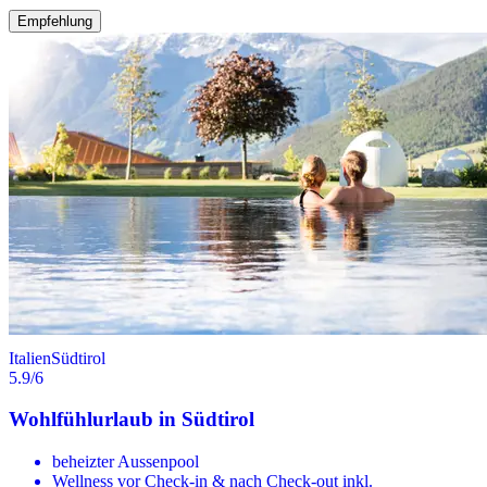
Empfehlung
Italien
Südtirol
5.9
/6
Wohlfühlurlaub in Südtirol
beheizter Aussenpool
Wellness vor Check-in & nach Check-out inkl.