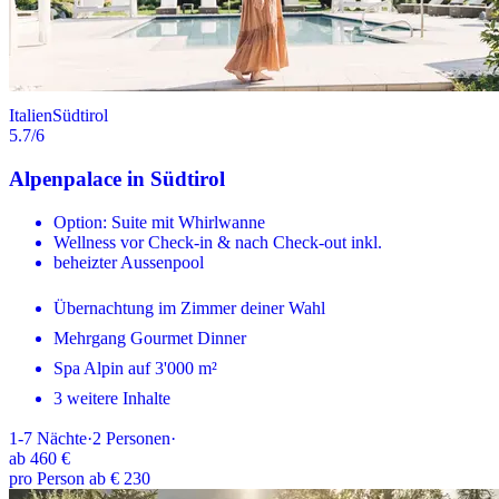
Italien
Südtirol
5.7
/6
Alpenpalace in Südtirol
Option: Suite mit Whirlwanne
Wellness vor Check-in & nach Check-out inkl.
beheizter Aussenpool
Übernachtung im Zimmer deiner Wahl
Mehrgang Gourmet Dinner
Spa Alpin auf 3'000 m²
3 weitere Inhalte
1-7
Nächte
·
2
Personen
·
ab
460 €
pro Person ab € 230