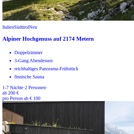
Italien
Südtirol
Neu
Alpiner Hochgenuss auf 2174 Metern
Doppelzimmer
3-Gang Abendessen
reichhaltiges Panorama-Frühstück
finnische Sauna
1-7
Nächte
·
2
Personen
·
ab
200 €
pro Person ab € 100