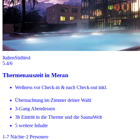
Italien
Südtirol
5.4
/6
Thermenauszeit in Meran
Wellness vor Check-in & nach Check-out inkl.
Übernachtung im Zimmer deiner Wahl
3-Gang Abendessen
3h Eintritt in die Therme und die SaunaWelt
5 weitere Inhalte
1-7
Nächte
·
2
Personen
·