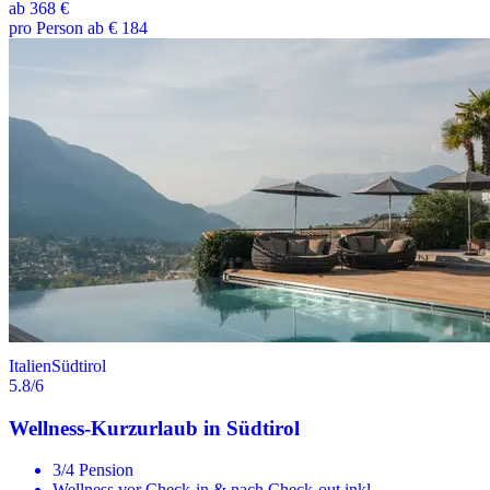
ab
368 €
pro Person ab € 184
Italien
Südtirol
5.8
/6
Wellness-Kurzurlaub in Südtirol
3/4 Pension
Wellness vor Check-in & nach Check-out inkl.