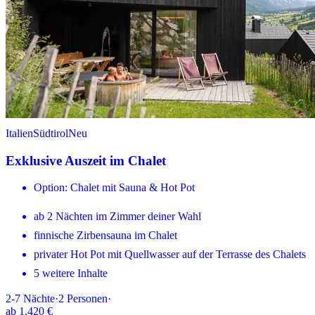
Italien
Südtirol
Neu
Exklusive Auszeit im Chalet
Option: Chalet mit Sauna & Hot Pot
ab 2 Nächten im Zimmer deiner Wahl
finnische Zirbensauna im Chalet
privater Hot Pot mit Quellwasser auf der Terrasse des Chalets
5 weitere Inhalte
2-7
Nächte
·
2
Personen
·
ab
1.420 €