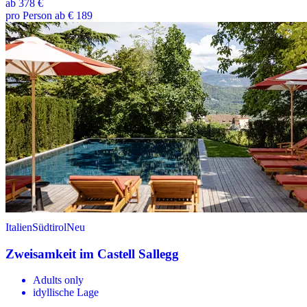
ab
378 €
pro Person ab € 189
Italien
Südtirol
Neu
Zweisamkeit im Castell Sallegg
Adults only
idyllische Lage