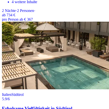
4 weitere Inhalte
2
Nächte
·
2
Personen
·
ab
734 €
pro Person ab € 367
Italien
Südtirol
5.9
/6
Erholsame Vielfältigkeit in Südtirol