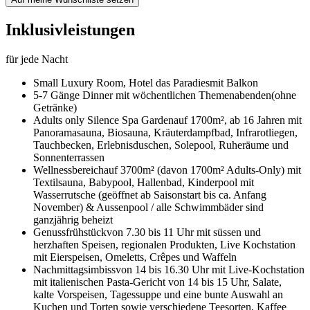
Inklusivleistungen
für jede Nacht
Small Luxury Room,
Hotel das Paradies
mit Balkon
5-7 Gänge Dinner mit wöchentlichen Themenabenden
(ohne
Getränke)
Adults only Silence Spa Garden
auf 1700m², ab 16 Jahren mit
Panoramasauna, Biosauna, Kräuterdampfbad, Infrarotliegen,
Tauchbecken, Erlebnisduschen, Solepool, Ruheräume und
Sonnenterrassen
Wellnessbereich
auf 3700m² (davon 1700m² Adults-Only) mit
Textilsauna, Babypool, Hallenbad, Kinderpool mit
Wasserrutsche (geöffnet ab Saisonstart bis ca. Anfang
November) & Aussenpool / alle Schwimmbäder sind
ganzjährig beheizt
Genussfrühstück
von 7.30 bis 11 Uhr mit süssen und
herzhaften Speisen, regionalen Produkten, Live Kochstation
mit Eierspeisen, Omeletts, Crêpes und Waffeln
Nachmittagsimbiss
von 14 bis 16.30 Uhr mit Live-Kochstation
mit italienischen Pasta-Gericht von 14 bis 15 Uhr, Salate,
kalte Vorspeisen, Tagessuppe und eine bunte Auswahl an
Kuchen und Torten sowie verschiedene Teesorten, Kaffee