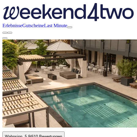
Erlebnisse
Gutscheine
Last Minute
Wahnsinn
5.9
/6
10 Bewertungen