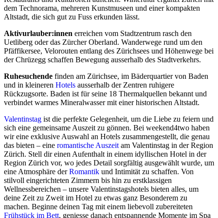
dem Technorama, mehreren Kunstmuseen und einer kompakten
Altstadt, die sich gut zu Fuss erkunden lässt.
Aktivurlauber:innen
erreichen vom Stadtzentrum rasch den
Uetliberg oder das Zürcher Oberland. Wanderwege rund um den
Pfäffikersee, Velorouten entlang des Zürichsees und Höhenwege bei
der Chrüzegg schaffen Bewegung ausserhalb des Stadtverkehrs.
Ruhesuchende
finden am Zürichsee, im Bäderquartier von Baden
und in kleineren
Hotels
ausserhalb der Zentren ruhigere
Rückzugsorte. Baden ist für seine 18 Thermalquellen bekannt und
verbindet warmes Mineralwasser mit einer historischen Altstadt.
Valentinstag
ist die perfekte Gelegenheit, um die Liebe zu feiern und
sich eine gemeinsame Auszeit zu gönnen. Bei weekend4two haben
wir eine exklusive Auswahl an Hotels zusammengestellt, die genau
das bieten – eine
romantische Auszeit
am Valentinstag in der Region
Zürich. Stell dir einen Aufenthalt in einem idyllischen Hotel in der
Region Zürich vor, wo jedes Detail sorgfältig ausgewählt wurde, um
eine Atmosphäre der
Romantik
und Intimität zu schaffen. Von
stilvoll eingerichteten Zimmern bis hin zu erstklassigen
Wellnessbereichen – unsere Valentinstagshotels bieten alles, um
deine Zeit zu Zweit im Hotel zu etwas ganz Besonderem zu
machen. Beginne deinen Tag mit einem liebevoll zubereiteten
Frühstück im Bett
, geniesse danach entspannende Momente im Spa