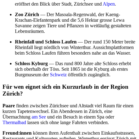
eröffnet den Blick über Stadt, Zürichsee und
Alpen
.
Zoo Zürich
— Der Masoala-Regenwald, der Kaeng-
Krachan-Elefantenpark und die 5,6 Hektar grosse Lewa
Savanne zeigen Tiere und Pflanzen in weitläufig gestalteten
Lebensräumen.
Rheinfall und Schloss Laufen
— Der rund 150 Meter breite
Rheinfall liegt nördlich von Winterthur. Aussichtsplattformen
beim Schloss Laufen führen besonders nahe an das Wasser.
Schloss Kyburg
— Das rund 800 Jahre alte Schloss erhebt
sich oberhalb der Töss. Seit 1865 ist die Kyburg als erstes
Burgmuseum der
Schweiz
öffentlich zugänglich.
Für wen eignet sich ein Kurzurlaub in der Region
Zürich?
Paare
finden zwischen Zürichsee und Altstadt viel Raum für einen
kurzen Tapetenwechsel. Ein Abendessen in Zürich, eine
Übernachtung
am See
und ein Besuch in einem Spa oder
Thermalbad
lassen sich ohne lange Fahrten verbinden.
Freund:innen
können ihren Aufenthalt zwischen Einkaufsstrassen,
Restaurants und Kulturorten aufteilen. Winterthur ergänzt Zürich mit