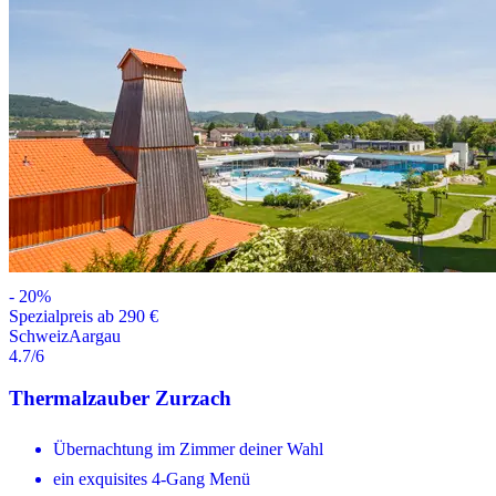
-
20
%
Spezialpreis ab 290 €
Schweiz
Aargau
4.7
/6
Thermalzauber Zurzach
Übernachtung im Zimmer deiner Wahl
ein exquisites 4-Gang Menü