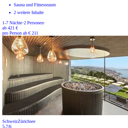
Sauna und Fitnessraum
2 weitere Inhalte
1-7
Nächte
·
2
Personen
·
ab
421 €
pro Person ab € 211
Schweiz
Zürichsee
5.7
/6