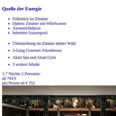
Quelle der Energie
Frühstück im Zimmer
Option: Zimmer mit Whirlwanne
Aussenwhirlpool
beheizter Aussenpool
Übernachtung im Zimmer deiner Wahl
3-Gang Gourmet-Abendessen
Akari Spa und Akari Gym
3 weitere Inhalte
1-7
Nächte
·
2
Personen
·
ab
704 €
pro Person ab € 352