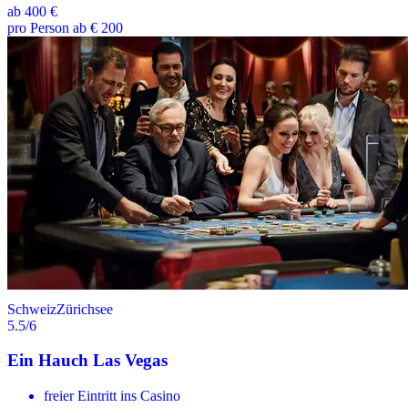
ab
400 €
pro Person ab € 200
Schweiz
Zürichsee
5.5
/6
Ein Hauch Las Vegas
freier Eintritt ins Casino