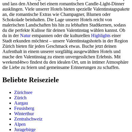
und lass den Abend bei einem romantischen Candle-Light-Dinner
ausklingen. Viele unserer Hotels bieten spezielle Valentinstagspakete
an, die romantische Extras wie Champagner, Blumen oder
Schokolade beinhalten. Die Lage unserer Hotels reicht von
malerischen Landschaften bis hin zu lebhaften Stadtkernen, sodass
du die perfekte Kulisse für deinen Valentinstag wählen kannst. Ob
du in der
Natur
entspannen oder die kulturellen
Highlights
einer
Stadt erkunden möchtest – unsere Valentinstagshotels in der Region
Zürich bieten für jeden Geschmack etwas. Buche jetzt deinen
Aufenthalt in einem unserer sorgfältig ausgewählten Hotels und
mache den Valentinstag zu einem unvergesslichen Erlebnis. Mit
weekend4two findest du den idealen Ort, um in intimer Atmosphäre
die Liebe zu feiern und gemeinsame Erinnerungen zu schaffen.
Beliebte Reiseziele
Zürichsee
Zürich
Aargau
Feusisberg
Winterthur
Zentralschweiz
Alpen
Juragebirge