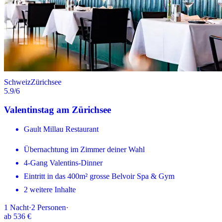
Schweiz
Zürichsee
5.9
/6
Valentinstag am Zürichsee
Gault Millau Restaurant
Übernachtung im Zimmer deiner Wahl
4-Gang Valentins-Dinner
Eintritt in das 400m² grosse Belvoir Spa & Gym
2 weitere Inhalte
1
Nacht
·
2
Personen
·
ab
536 €