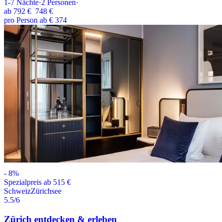
1-7
Nächte
·
2
Personen
·
ab
792 €
748 €
pro Person ab € 374
-
8
%
Spezialpreis ab 515 €
Schweiz
Zürichsee
5.5
/6
Zürich entdecken & erleben