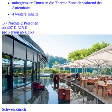
unbegrenzter Eintritt in die Therme Zurzach während des
Aufenthalts
4 weitere Inhalte
1-7
Nächte
·
2
Personen
·
ab
407 €
325 €
pro Person ab € 163
Schweiz
Zürich