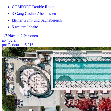
COMFORT Double Room
3-Gang Casino-Abendessen
kleiner Gym- und Saunabereich
5 weitere Inhalte
1-7
Nächte
·
2
Personen
·
ab
432 €
pro Person ab € 216