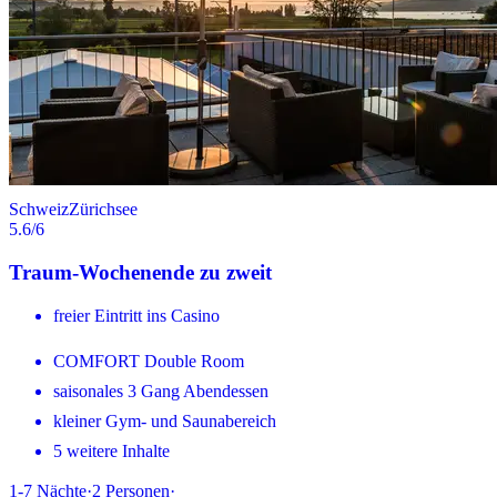
Schweiz
Zürichsee
5.6
/6
Traum-Wochenende zu zweit
freier Eintritt ins Casino
COMFORT Double Room
saisonales 3 Gang Abendessen
kleiner Gym- und Saunabereich
5 weitere Inhalte
1-7
Nächte
·
2
Personen
·