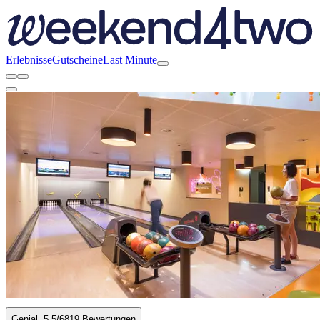
Erlebnisse
Gutscheine
Last Minute
Genial
5.5
/6
819 Bewertungen