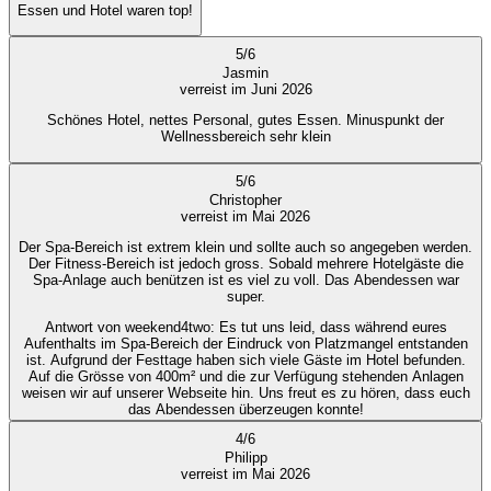
Essen und Hotel waren top!
5
/
6
Jasmin
verreist im Juni 2026
Schönes Hotel, nettes Personal, gutes Essen. Minuspunkt der
Wellnessbereich sehr klein
5
/
6
Christopher
verreist im Mai 2026
Der Spa-Bereich ist extrem klein und sollte auch so angegeben werden.
Der Fitness-Bereich ist jedoch gross. Sobald mehrere Hotelgäste die
Spa-Anlage auch benützen ist es viel zu voll. Das Abendessen war
super.
Antwort von weekend4two
: Es tut uns leid, dass während eures
Aufenthalts im Spa-Bereich der Eindruck von Platzmangel entstanden
ist. Aufgrund der Festtage haben sich viele Gäste im Hotel befunden.
Auf die Grösse von 400m² und die zur Verfügung stehenden Anlagen
weisen wir auf unserer Webseite hin. Uns freut es zu hören, dass euch
das Abendessen überzeugen konnte!
4
/
6
Philipp
verreist im Mai 2026