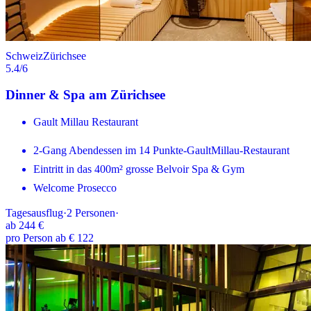
Schweiz
Zürichsee
5.4
/6
Dinner & Spa am Zürichsee
Gault Millau Restaurant
2-Gang Abendessen im 14 Punkte-GaultMillau-Restaurant
Eintritt in das 400m² grosse Belvoir Spa & Gym
Welcome Prosecco
Tagesausflug
·
2
Personen
·
ab
244 €
pro Person ab € 122