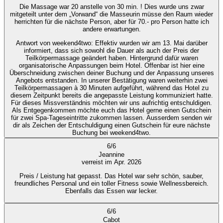
Die Massage war 20 anstelle von 30 min. ! Dies wurde uns zwar
mitgeteilt unter dem „Vorwand“ die Masseurin müsse den Raum wieder
herrichten für die nächste Person, aber für 70.- pro Person hatte ich
andere erwartungen.
Antwort von weekend4two
: Effektiv wurden wir am 13. Mai darüber
informiert, dass sich sowohl die Dauer als auch der Preis der
Teilkörpermassage geändert haben. Hintergrund dafür waren
organisatorische Anpassungen beim Hotel. Offenbar ist hier eine
Überschneidung zwischen deiner Buchung und der Anpassung unseres
Angebots entstanden. In unserer Bestätigung waren weiterhin zwei
Teilkörpermassagen à 30 Minuten aufgeführt, während das Hotel zu
diesem Zeitpunkt bereits die angepasste Leistung kommuniziert hatte.
Für dieses Missverständnis möchten wir uns aufrichtig entschuldigen.
Als Entgegenkommen möchte euch das Hotel gerne einen Gutschein
für zwei Spa-Tageseintritte zukommen lassen. Ausserdem senden wir
dir als Zeichen der Entschuldigung einen Gutschein für eure nächste
Buchung bei weekend4two.
6
/
6
Jeannine
verreist im Apr. 2026
Preis / Leistung hat gepasst. Das Hotel war sehr schön, sauber,
freundliches Personal und ein toller Fitness sowie Wellnessbereich.
Ebenfalls das Essen war lecker.
6
/
6
Cabot