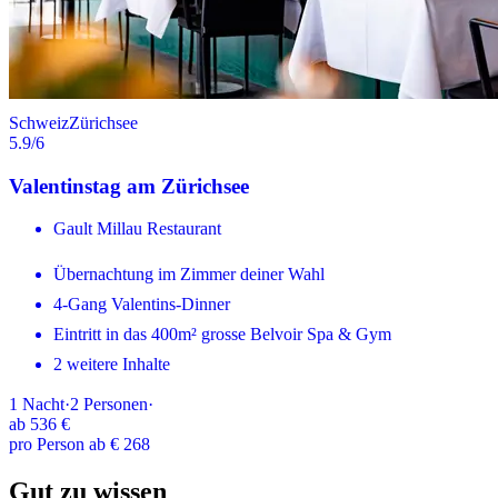
Schweiz
Zürichsee
5.9
/6
Valentinstag am Zürichsee
Gault Millau Restaurant
Übernachtung im Zimmer deiner Wahl
4-Gang Valentins-Dinner
Eintritt in das 400m² grosse Belvoir Spa & Gym
2 weitere Inhalte
1
Nacht
·
2
Personen
·
ab
536 €
pro Person ab € 268
Gut zu wissen