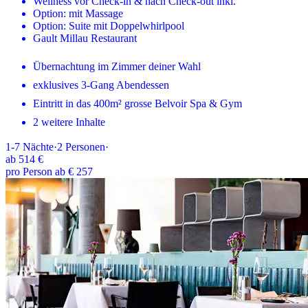
Wellness vor Check-in & nach Check-out inkl.
Option: mit Massage
Option: Suite mit Doppelwhirlpool
Gault Millau Restaurant
Übernachtung im Zimmer deiner Wahl
exklusives 3-Gang Abendessen
Eintritt in das 400m² grosse Belvoir Spa & Gym
2 weitere Inhalte
1-7
Nächte
·
2
Personen
·
ab
514 €
pro Person ab € 257