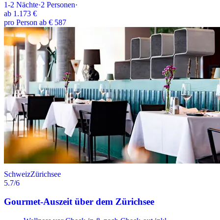
1-2
Nächte
·
2
Personen
·
ab
1.173 €
pro Person ab € 587
Schweiz
Zürichsee
5.7
/6
Gourmet-Auszeit über dem Zürichsee