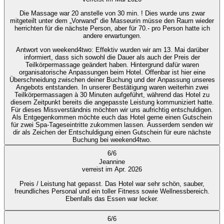
Die Massage war 20 anstelle von 30 min. ! Dies wurde uns zwar
mitgeteilt unter dem „Vorwand“ die Masseurin müsse den Raum wieder
herrichten für die nächste Person, aber für 70.- pro Person hatte ich
andere erwartungen.
Antwort von weekend4two
: Effektiv wurden wir am 13. Mai darüber
informiert, dass sich sowohl die Dauer als auch der Preis der
Teilkörpermassage geändert haben. Hintergrund dafür waren
organisatorische Anpassungen beim Hotel. Offenbar ist hier eine
Überschneidung zwischen deiner Buchung und der Anpassung unseres
Angebots entstanden. In unserer Bestätigung waren weiterhin zwei
Teilkörpermassagen à 30 Minuten aufgeführt, während das Hotel zu
diesem Zeitpunkt bereits die angepasste Leistung kommuniziert hatte.
Für dieses Missverständnis möchten wir uns aufrichtig entschuldigen.
Als Entgegenkommen möchte euch das Hotel gerne einen Gutschein
für zwei Spa-Tageseintritte zukommen lassen. Ausserdem senden wir
dir als Zeichen der Entschuldigung einen Gutschein für eure nächste
Buchung bei weekend4two.
6
/
6
Jeannine
verreist im Apr. 2026
Preis / Leistung hat gepasst. Das Hotel war sehr schön, sauber,
freundliches Personal und ein toller Fitness sowie Wellnessbereich.
Ebenfalls das Essen war lecker.
6
/
6