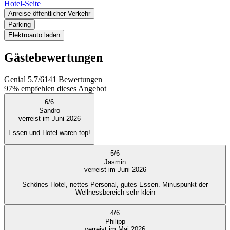
Hotel-Seite
Anreise öffentlicher Verkehr
Parking
Elektroauto laden
Gästebewertungen
Genial
5.7
/
6
141
Bewertungen
97%
empfehlen dieses Angebot
6
/
6
Sandro
verreist im Juni 2026
Essen und Hotel waren top!
5
/
6
Jasmin
verreist im Juni 2026
Schönes Hotel, nettes Personal, gutes Essen. Minuspunkt der
Wellnessbereich sehr klein
4
/
6
Philipp
verreist im Mai 2026