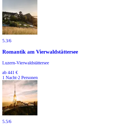
5.3
/6
Romantik am Vierwaldstättersee
Luzern-Vierwaldstättersee
ab
441 €
1
Nacht
·
2
Personen
5.5
/6