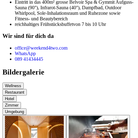
Eintritt in das 400m² grosse Belvoir Spa & Gym
mit Aufguss-
Sauna (90°), Infrarot-Sauna (40°), Dampfbad, Outdoor
Whirlpool, Sole-Inhalationsraum und Ruhezone sowie
Fitness- und Beautybereich
reichhaltiges Frühstücksbuffet
von 7 bis 10 Uhr
Wir sind für dich da
office@weekend4two.com
WhatsApp
089 41434445
Bildergalerie
Wellness
Restaurant
Hotel
Zimmer
Umgebung