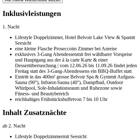
Inklusivleistungen
1. Nacht
Lifestyle Doppelzimmer,
Hotel Belvoir Lake View & Spa
mit
Seesicht
eine kleine Flasche Prosecco
im Zimmer bei Anreise
exklusives 3-Gang Abendessen
mit frei wählbarer Vorspeise
und Hauptgang aus der à la carte Karte & einer
Dessertüberraschung | vom 12.06.26 bis 11.09.26 findet jeden
Freitag statt des 3-Gang-Abendessens ein BBQ-Buffet statt
Eintritt in das 400m² grosse Belvoir Spa & Gym
mit Aufguss-
Sauna (90°), Infrarot-Sauna (40°), Dampfbad, Outdoor
Whirlpool, Sole-Inhalationsraum und Ruhezone sowie
Fitness- und Beautybereich
reichhaltiges Frühstücksbuffet
von 7 bis 10 Uhr
Inhalt Zusatznächte
ab 2. Nacht
Lifestyle Doppelzimmer
mit Seesicht