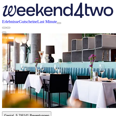
Erlebnisse
Gutscheine
Last Minute
Genial
5.7
/6
141 Bewertungen