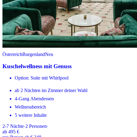
Österreich
Burgenland
Neu
Kuschelwellness mit Genuss
Option: Suite mit Whirlpool
ab 2 Nächten im Zimmer deiner Wahl
4-Gang Abendessen
Wellnessbereich
5 weitere Inhalte
2-7
Nächte
·
2
Personen
·
ab
495 €