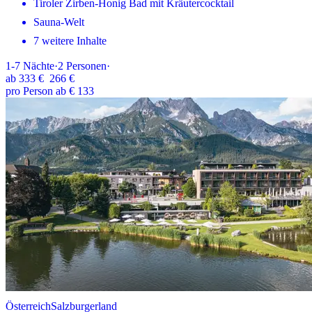
Tiroler Zirben-Honig Bad mit Kräutercocktail
Sauna-Welt
7 weitere Inhalte
1-7
Nächte
·
2
Personen
·
ab
333 €
266 €
pro Person ab € 133
Österreich
Salzburgerland