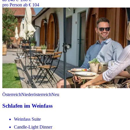
pro Person ab € 104
Österreich
Niederösterreich
Neu
Schlafen im Weinfass
Weinfass Suite
Candle-Light Dinner