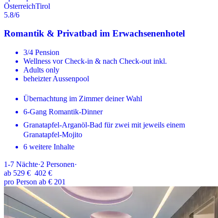
Österreich
Tirol
5.8
/6
Romantik & Privatbad im Erwachsenenhotel
3/4 Pension
Wellness vor Check-in & nach Check-out inkl.
Adults only
beheizter Aussenpool
Übernachtung im Zimmer deiner Wahl
6-Gang Romantik-Dinner
Granatapfel-Arganöl-Bad für zwei mit jeweils einem
Granatapfel-Mojito
6 weitere Inhalte
1-7
Nächte
·
2
Personen
·
ab
529 €
402 €
pro Person ab € 201