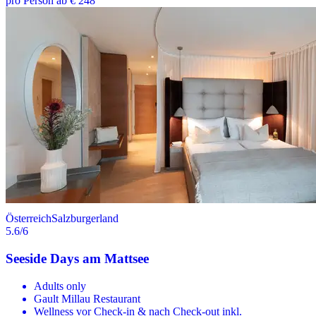
pro Person ab € 248
Österreich
Salzburgerland
5.6
/6
Seeside Days am Mattsee
Adults only
Gault Millau Restaurant
Wellness vor Check-in & nach Check-out inkl.