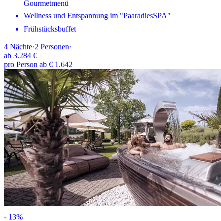
Gourmetmenü
Wellness und Entspannung im "PaaradiesSPA"
Frühstücksbuffet
4
Nächte
·
2
Personen
·
ab
3.284 €
pro Person ab € 1.642
-
13
%