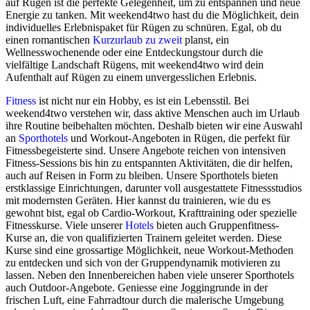
auf Rügen ist die perfekte Gelegenheit, um zu entspannen und neue
Energie zu tanken. Mit weekend4two hast du die Möglichkeit, dein
individuelles Erlebnispaket für Rügen zu schnüren. Egal, ob du
einen romantischen
Kurzurlaub zu zweit
planst, ein
Wellnesswochenende oder eine Entdeckungstour durch die
vielfältige Landschaft Rügens, mit weekend4two wird dein
Aufenthalt auf Rügen zu einem unvergesslichen Erlebnis.
Fitness
ist nicht nur ein Hobby, es ist ein Lebensstil. Bei
weekend4two verstehen wir, dass aktive Menschen auch im Urlaub
ihre Routine beibehalten möchten. Deshalb bieten wir eine Auswahl
an
Sporthotels
und Workout-Angeboten in Rügen, die perfekt für
Fitnessbegeisterte sind. Unsere Angebote reichen von intensiven
Fitness-Sessions bis hin zu entspannten Aktivitäten, die dir helfen,
auch auf Reisen in Form zu bleiben. Unsere Sporthotels bieten
erstklassige Einrichtungen, darunter voll ausgestattete Fitnessstudios
mit modernsten Geräten. Hier kannst du trainieren, wie du es
gewohnt bist, egal ob Cardio-Workout, Krafttraining oder spezielle
Fitnesskurse. Viele unserer
Hotels
bieten auch Gruppenfitness-
Kurse an, die von qualifizierten Trainern geleitet werden. Diese
Kurse sind eine grossartige Möglichkeit, neue Workout-Methoden
zu entdecken und sich von der Gruppendynamik motivieren zu
lassen. Neben den Innenbereichen haben viele unserer Sporthotels
auch Outdoor-Angebote. Geniesse eine Joggingrunde in der
frischen Luft, eine Fahrradtour durch die malerische Umgebung