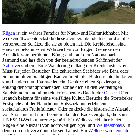
Rügen
ist ein wahres Paradies für Natur- und Kulturliebhaber. Mit
weekend4two entdeckst du diese atemberaubende Insel und all die
verborgenen Schätze, die sie zu bieten hat. Die Kreidefelsen sind
eines der bekanntesten Wahrzeichen von Rügen. Genieße den
Ausblick vom berühmten Königsstuhl auf den Nationalpark
Jasmund und lass dich von der beeindruckenden Schönheit der
Natur
verzaubern. Eine Wanderung entlang der Kreideküste ist ein
Muss für jeden Besucher. Die zahlreichen Seebäder wie Binz oder
Sellin mit ihren prächtigen Bauten im Stil der Bäderarchitektur laden
zum Flanieren und Verweilen ein. Genieße einen Spaziergang
entlang der Strandpromenaden, sonne dich an den weitläufigen
Sandstränden und nimm ein erfrischendes Bad in der
Ostsee
. Rügen
ist auch bekannt für seine vielfältige Kultur. Besuche die Störtebeker
Festspiele auf der Naturbühne Ralswiek und erlebe ein
spektakuläres Freilufttheater. Oder entdecke die historische Altstadt
von Stralsund mit ihrer beeindruckenden Backsteingotik, die zum
UNESCO-Weltkulturerbe gehört. Für Wellnessliebhaber bietet
Rügen eine Vielzahl von hochwertigen Spa- und
Wellnesshotels
, in
denen du dich verwöhnen lassen kannst. Ein
Wellnesswochenende