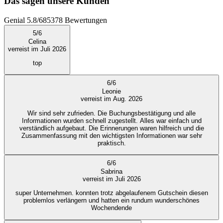
Das sagen unsere Kunden
Genial
5.8
/
6
85378
Bewertungen
5
/
6
Celina
verreist im Juli 2026
top
6
/
6
Leonie
verreist im Aug. 2026
Wir sind sehr zufrieden. Die Buchungsbestätigung und alle
Informationen wurden schnell zugestellt. Alles war einfach und
verständlich aufgebaut. Die Erinnerungen waren hilfreich und die
Zusammenfassung mit den wichtigsten Informationen war sehr
praktisch.
6
/
6
Sabrina
verreist im Juli 2026
super Unternehmen. konnten trotz abgelaufenem Gutschein diesen
problemlos verlängern und hatten ein rundum wunderschönes
Wochendende