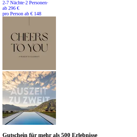
2-7
Nächte
·
2
Personen
·
ab
296 €
pro Person ab € 148
Gutschein
für mehr als 500 Erlebnisse