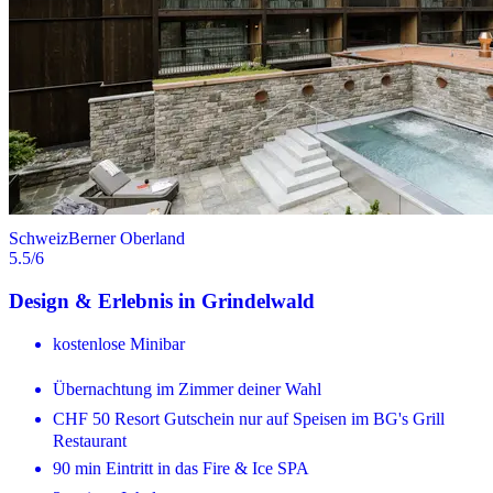
Schweiz
Berner Oberland
5.5
/6
Design & Erlebnis in Grindelwald
kostenlose Minibar
Übernachtung im Zimmer deiner Wahl
CHF 50 Resort Gutschein nur auf Speisen im BG's Grill
Restaurant
90 min Eintritt in das Fire & Ice SPA