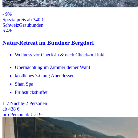
-
9
%
Spezialpreis ab 340 €
Schweiz
Graubünden
5.4
/6
Natur-Retreat im Bündner Bergdorf
Wellness vor Check-in & nach Check-out inkl.
Übernachtung im Zimmer deiner Wahl
köstliches 3-Gang Abendessen
Shan Spa
Frühstücksbuffet
1-7
Nächte
·
2
Personen
·
ab
438 €
pro Person ab € 219