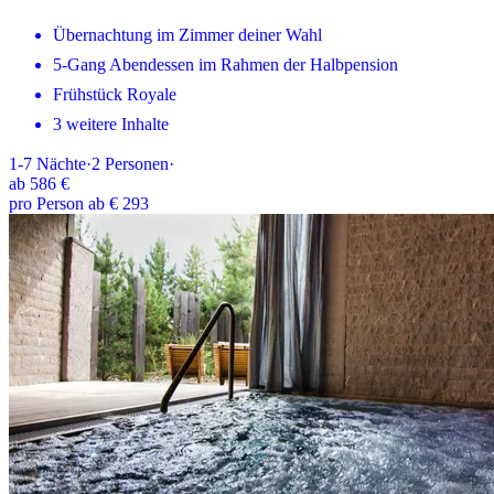
Übernachtung im Zimmer deiner Wahl
5-Gang Abendessen im Rahmen der Halbpension
Frühstück Royale
3 weitere Inhalte
1-7
Nächte
·
2
Personen
·
ab
586 €
pro Person ab € 293