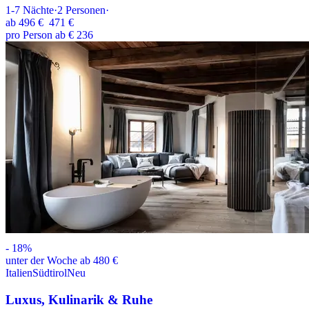
1-7
Nächte
·
2
Personen
·
ab
496 €
471 €
pro Person ab € 236
-
18
%
unter der Woche ab 480 €
Italien
Südtirol
Neu
Luxus, Kulinarik & Ruhe