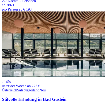
2-7
Nächte
·
2
Personen
·
ab
386 €
pro Person ab € 193
-
14
%
unter der Woche ab 275 €
Österreich
Salzburgerland
Neu
Stilvolle Erholung in Bad Gastein