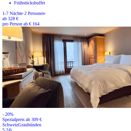
Frühstücksbuffet
1-7
Nächte
·
2
Personen
·
ab
328 €
pro Person ab € 164
-
20
%
Spezialpreis ab 309 €
Schweiz
Graubünden
5.2
/6