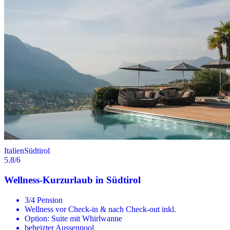
Italien
Südtirol
5.8
/6
Wellness-Kurzurlaub in Südtirol
3/4 Pension
Wellness vor Check-in & nach Check-out inkl.
Option: Suite mit Whirlwanne
beheizter Aussenpool