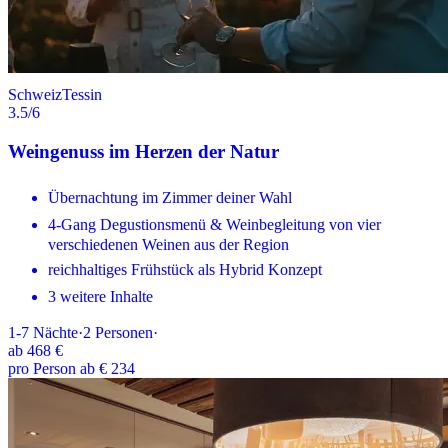
Schweiz
Tessin
3.5
/6
Weingenuss im Herzen der Natur
Übernachtung im Zimmer deiner Wahl
4-Gang Degustionsmenü & Weinbegleitung von vier
verschiedenen Weinen aus der Region
reichhaltiges Frühstück als Hybrid Konzept
3 weitere Inhalte
1-7
Nächte
·
2
Personen
·
ab
468 €
pro Person ab € 234