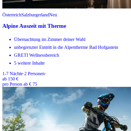
Österreich
Salzburgerland
Neu
Alpine Auszeit mit Therme
Übernachtung im Zimmer deiner Wahl
unbegrenzter Eintritt in die Alpentherme Bad Hofgastein
GRETI Wellnessbereich
5 weitere Inhalte
1-7
Nächte
·
2
Personen
·
ab
150 €
pro Person ab € 75