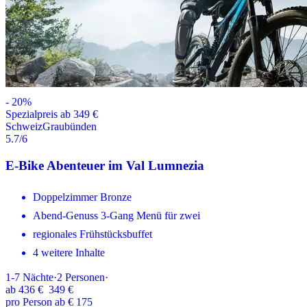
-
20
%
Spezialpreis ab 349 €
Schweiz
Graubünden
5.7
/6
E-Bike Abenteuer im Val Lumnezia
Doppelzimmer Bronze
Abend-Genuss 3-Gang Menü für zwei
regionales Frühstücksbuffet
4 weitere Inhalte
1-7
Nächte
·
2
Personen
·
ab
436 €
349 €
pro Person ab € 175