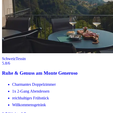
Schweiz
Tessin
5.8
/6
Ruhe & Genuss am Monte Generoso
Charmantes Doppelzimmer
1x 2-Gang Abendessen
reichhaltiges Frühstück
Willkommensgetränk