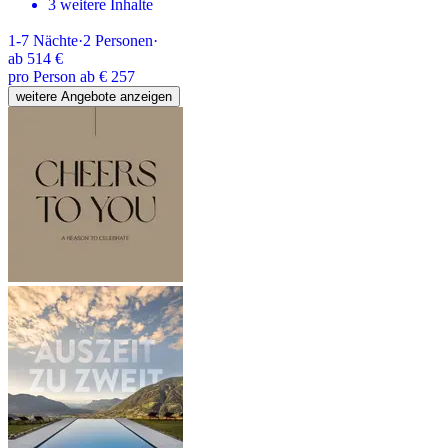
3 weitere Inhalte
1-7
Nächte
·
2
Personen
·
ab
514 €
pro Person ab € 257
weitere Angebote anzeigen