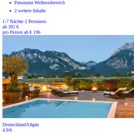
Panorama Wellnessbereich
2 weitere Inhalte
1-7
Nächte
·
2
Personen
·
ab
391 €
pro Person ab € 196
Deutschland
Allgäu
4.9
/6