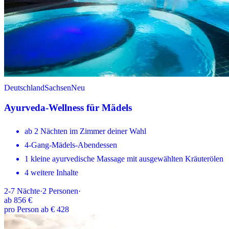
Deutschland
Sachsen
Neu
Ayurveda-Wellness für Mädels
ab 2 Nächten im Zimmer deiner Wahl
4-Gang-Mädels-Abendessen
1 kleine ayurvedische Massage mit ausgewählten Kräuterölen
4 weitere Inhalte
2-7
Nächte
·
2
Personen
·
ab
856 €
pro Person ab € 428