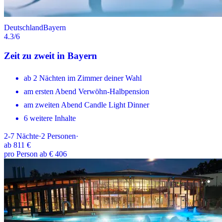
Deutschland
Bayern
4.3
/6
Zeit zu zweit in Bayern
ab 2 Nächten im Zimmer deiner Wahl
am ersten Abend Verwöhn-Halbpension
am zweiten Abend Candle Light Dinner
6 weitere Inhalte
2-7
Nächte
·
2
Personen
·
ab
811 €
pro Person ab € 406