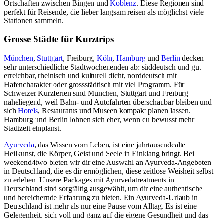
Ortschaften zwischen Bingen und
Koblenz
. Diese Regionen sind
perfekt für Reisende, die lieber langsam reisen als möglichst viele
Stationen sammeln.
Grosse Städte für Kurztrips
München
,
Stuttgart
, Freiburg,
Köln
,
Hamburg
und
Berlin
decken
sehr unterschiedliche Stadtwochenenden ab: süddeutsch und gut
erreichbar, rheinisch und kulturell dicht, norddeutsch mit
Hafencharakter oder grossstädtisch mit viel Programm. Für
Schweizer Kurzferien sind München, Stuttgart und Freiburg
naheliegend, weil Bahn- und Autofahrten überschaubar bleiben und
sich
Hotels
, Restaurants und Museen kompakt planen lassen.
Hamburg und Berlin lohnen sich eher, wenn du bewusst mehr
Stadtzeit einplanst.
Ayurveda
, das Wissen vom Leben, ist eine jahrtausendealte
Heilkunst, die Körper, Geist und Seele in Einklang bringt. Bei
weekend4two bieten wir dir eine Auswahl an Ayurveda-Angeboten
in Deutschland, die es dir ermöglichen, diese zeitlose Weisheit selbst
zu erleben. Unsere Packages mit Ayurvedatreatments in
Deutschland sind sorgfältig ausgewählt, um dir eine authentische
und bereichernde Erfahrung zu bieten. Ein Ayurveda-Urlaub in
Deutschland ist mehr als nur eine Pause vom Alltag. Es ist eine
Gelegenheit, sich voll und ganz auf die eigene Gesundheit und das