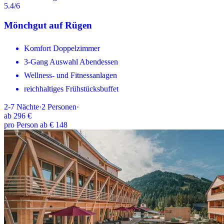
5.4
/6
Mönchgut auf Rügen
Komfort Doppelzimmer
3-Gang Auswahl Abendessen
Wellness- und Fitnessanlagen
reichhaltiges Frühstücksbuffet
2-7
Nächte
·
2
Personen
·
ab
296 €
pro Person ab € 148