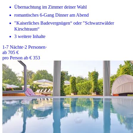
Übernachtung im Zimmer deiner Wahl
romantisches 6-Gang Dinner am Abend
"Kaiserliches Badevergnügen“ oder "Schwarzwälder
Kirschtraum“
3 weitere Inhalte
1-7
Nächte
·
2
Personen
·
ab
705 €
pro Person ab € 353