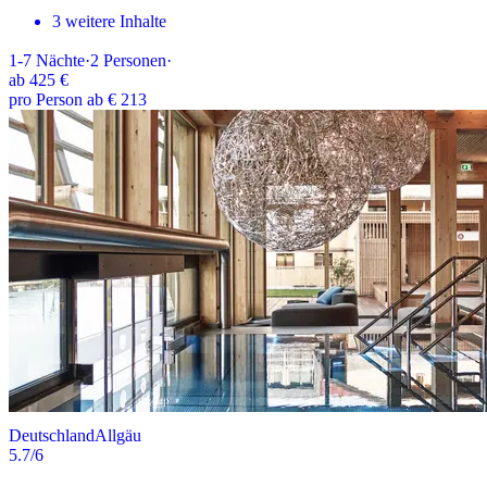
3 weitere Inhalte
1-7
Nächte
·
2
Personen
·
ab
425 €
pro Person ab € 213
Deutschland
Allgäu
5.7
/6