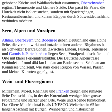
gehobene Küche und Waldlandschaft zusammen,
Oberschwaben
ergänzt Thermenorte und kleinere Städte. Das passt für Paare, die
Hotelzeit nicht isoliert suchen, sondern mit Spaziergängen,
Restaurantbesuchen und kurzen Etappen durch Südwestdeutschland
verbinden möchten.
Seen, Alpen und Voralpen
Allgäu
,
Oberbayern
und
Bodensee
geben Deutschland eine alpine
Seite, die vertraut wirkt und trotzdem einen anderen Rhythmus hat
als Schweizer Bergregionen. Zwischen Lindau, Füssen, Tegernsee
und
Garmisch-Partenkirchen
liegen Seen, Voralpenlandschaften und
Orte mit klarer Ferieninfrastruktur. Die Deutsche Alpenstrasse
verbindet auf rund 484 km Lindau am Bodensee mit Schönau am
Königssee und zeigt, wie stark diese Region von Wasser, Pässen
und kleinen Kurorten geprägt ist.
Wein- und Flussregionen
Mittelrhein, Mosel, Rheingau und
Franken
zeigen eine ruhigere
Seite Deutschlands, in der der Kurzurlaub weniger über grosse
Programme und stärker über Orte, Wege und Abende funktioniert.
Das Obere Mittelrheintal ist als UNESCO-Welterbe ein 65 km
langer Abschnitt mit Burgen, Weinbergen und historischen