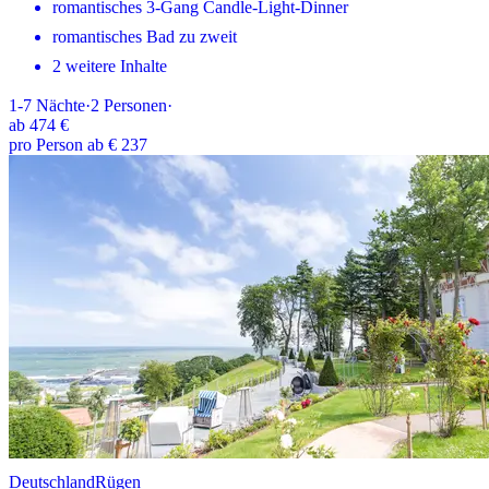
romantisches 3-Gang Candle-Light-Dinner
romantisches Bad zu zweit
2 weitere Inhalte
1-7
Nächte
·
2
Personen
·
ab
474 €
pro Person ab € 237
Deutschland
Rügen