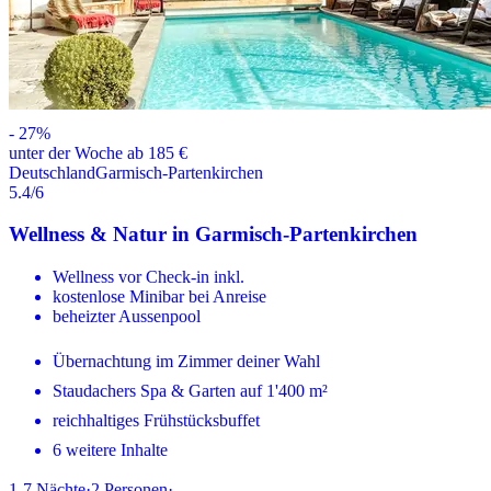
-
27
%
unter der Woche ab 185 €
Deutschland
Garmisch-Partenkirchen
5.4
/6
Wellness & Natur in Garmisch-Partenkirchen
Wellness vor Check-in inkl.
kostenlose Minibar bei Anreise
beheizter Aussenpool
Übernachtung im Zimmer deiner Wahl
Staudachers Spa & Garten auf 1'400 m²
reichhaltiges Frühstücksbuffet
6 weitere Inhalte
1-7
Nächte
·
2
Personen
·