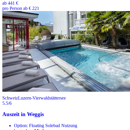
ab
441 €
pro Person ab € 221
Schweiz
Luzern-Vierwaldstättersee
5.5
/6
Auszeit in Weggis
Option: Floating Solebad Nutzung