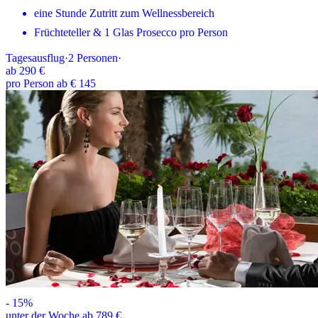
eine Stunde Zutritt zum Wellnessbereich
Früchteteller & 1 Glas Prosecco pro Person
Tagesausflug
·
2
Personen
·
ab
290 €
pro Person ab € 145
-
15
%
unter der Woche ab 789 €