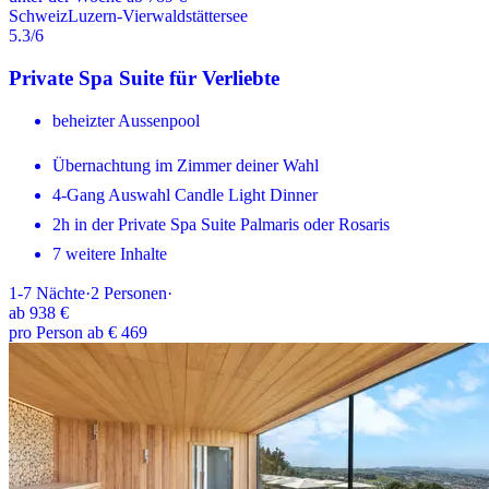
Schweiz
Luzern-Vierwaldstättersee
5.3
/6
Private Spa Suite für Verliebte
beheizter Aussenpool
Übernachtung im Zimmer deiner Wahl
4-Gang Auswahl Candle Light Dinner
2h in der Private Spa Suite Palmaris oder Rosaris
7 weitere Inhalte
1-7
Nächte
·
2
Personen
·
ab
938 €
pro Person ab € 469