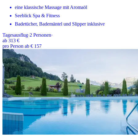
eine klassische Massage mit Aromaöl
Seeblick Spa & Fitness
Badetücher, Bademäntel und Slipper inklusive
Tagesausflug
·
2
Personen
·
ab
313 €
pro Person ab € 157