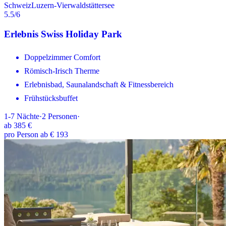
Schweiz
Luzern-Vierwaldstättersee
5.5
/6
Erlebnis Swiss Holiday Park
Doppelzimmer Comfort
Römisch-Irisch Therme
Erlebnisbad, Saunalandschaft & Fitnessbereich
Frühstücksbuffet
1-7
Nächte
·
2
Personen
·
ab
385 €
pro Person ab € 193