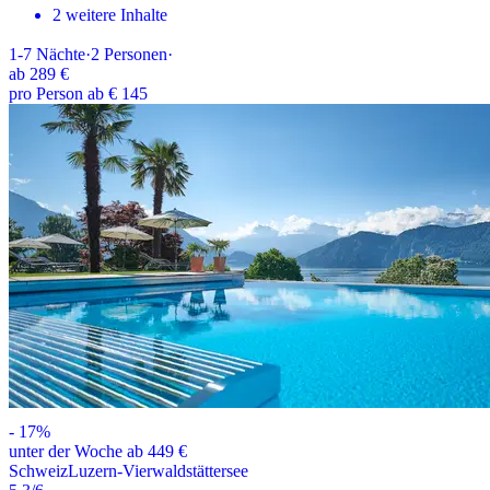
2 weitere Inhalte
1-7
Nächte
·
2
Personen
·
ab
289 €
pro Person ab € 145
-
17
%
unter der Woche ab 449 €
Schweiz
Luzern-Vierwaldstättersee