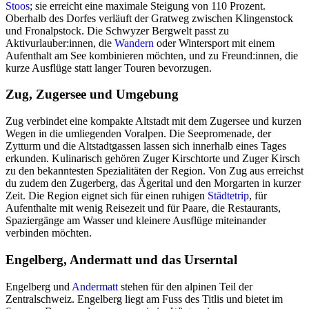
Stoos
; sie erreicht eine maximale Steigung von 110 Prozent.
Oberhalb des Dorfes verläuft der Gratweg zwischen Klingenstock
und Fronalpstock. Die Schwyzer Bergwelt passt zu
Aktivurlauber:innen, die
Wandern
oder Wintersport mit einem
Aufenthalt am See kombinieren möchten, und zu Freund:innen, die
kurze Ausflüge statt langer Touren bevorzugen.
Zug, Zugersee und Umgebung
Zug verbindet eine kompakte Altstadt mit dem Zugersee und kurzen
Wegen in die umliegenden Voralpen. Die Seepromenade, der
Zytturm und die Altstadtgassen lassen sich innerhalb eines Tages
erkunden. Kulinarisch gehören Zuger Kirschtorte und Zuger Kirsch
zu den bekanntesten Spezialitäten der Region. Von Zug aus erreichst
du zudem den Zugerberg, das Ägerital und den Morgarten in kurzer
Zeit. Die Region eignet sich für einen ruhigen
Städtetrip
, für
Aufenthalte mit wenig Reisezeit und für Paare, die Restaurants,
Spaziergänge am Wasser und kleinere Ausflüge miteinander
verbinden möchten.
Engelberg, Andermatt und das Urserntal
Engelberg und
Andermatt
stehen für den alpinen Teil der
Zentralschweiz. Engelberg liegt am Fuss des Titlis und bietet im