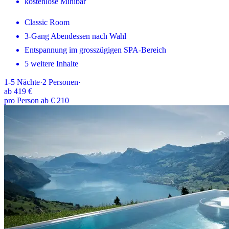
kostenlose Minibar
Classic Room
3-Gang Abendessen nach Wahl
Entspannung im grosszügigen SPA-Bereich
5 weitere Inhalte
1-5
Nächte
·
2
Personen
·
ab
419 €
pro Person ab € 210