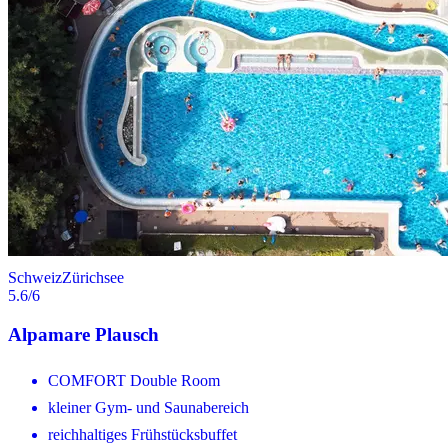
Schweiz
Zürichsee
5.6
/6
Alpamare Plausch
COMFORT Double Room
kleiner Gym- und Saunabereich
reichhaltiges Frühstücksbuffet