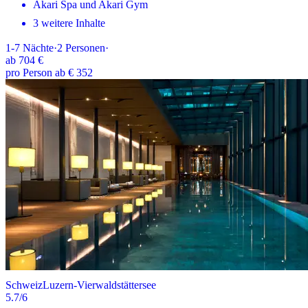
Akari Spa und Akari Gym
3 weitere Inhalte
1-7
Nächte
·
2
Personen
·
ab
704 €
pro Person ab € 352
Schweiz
Luzern-Vierwaldstättersee
5.7
/6