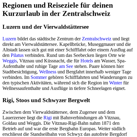
Regionen und Reiseziele für deinen
Kurzurlaub in der Zentralschweiz
Luzern und der Vierwaldstättersee
Luzern
bildet das städtische Zentrum der
Zentralschweiz
und liegt
direkt am Vierwaldstättersee. Kapellbrücke, Museggmauer und die
Altstadt lassen sich gut mit einer Schifffahrt oder einem Ausflug auf
den
Pilatus
verbinden. Rund um das Seebecken liegen Orte wie
Weggis
, Vitznau und Küssnacht, die für
Hotels
am Wasser, Spa-
Aufenthalte und ruhige Tage
am See
stehen. Paare können hier
Stadtbesichtigung,
Wellness
und Bergfahrt innerhalb weniger Tage
verbinden. Im
Sommer
gehören Schifffahrten und Wanderungen zu
den typischen Aktivitäten, während sich die Region im
Winter
für
Wellnessaufenthalte und Ausflüge in tiefere Schneelagen eignet.
Rigi, Stoos und Schwyzer Bergwelt
Zwischen dem Vierwaldstättersee, dem Zugersee und dem
Lauerzersee liegt die
Rigi
mit Bahnverbindungen ab Vitznau,
Goldau und Weggis. Die Vitznau-Rigi-Bahn nahm 1871 den
Betrieb auf und war die erste Bergbahn Europas. Weiter südlich
erschliesst die Standseilbahn von Schwyz das autofreie Bergdorf