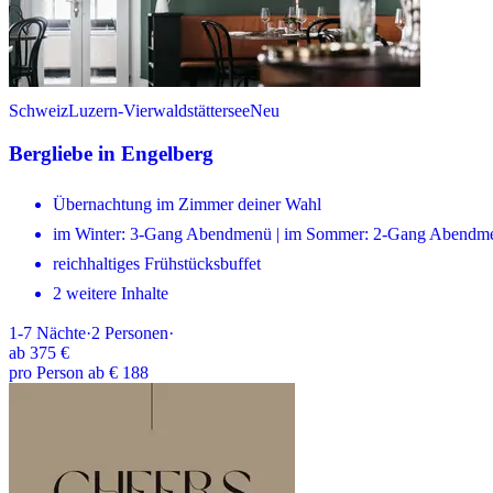
Schweiz
Luzern-Vierwaldstättersee
Neu
Bergliebe in Engelberg
Übernachtung im Zimmer deiner Wahl
im Winter: 3-Gang Abendmenü | im Sommer: 2-Gang Abendm
reichhaltiges Frühstücksbuffet
2 weitere Inhalte
1-7
Nächte
·
2
Personen
·
ab
375 €
pro Person ab € 188