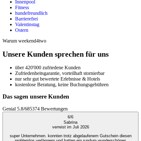
Innenpool
Fitness
hundefreundlich
Barrierefrei
Valentinstag
Ostern
Warum weekend4two
Unsere Kunden sprechen für uns
über 420'000 zufriedene Kunden
Zufriedenheitsgarantie, vorteilhaft stornierbar
nur sehr gut bewertete Erlebnisse & Hotels
kostenlose Beratung, keine Buchungsgebühren
Das sagen unsere Kunden
Genial
5.8
/
6
85374
Bewertungen
6
/
6
Sabrina
verreist im Juli 2026
super Unternehmen. konnten trotz abgelaufenem Gutschein diesen
problemlos verlängern und hatten ein rundum wunderschönes