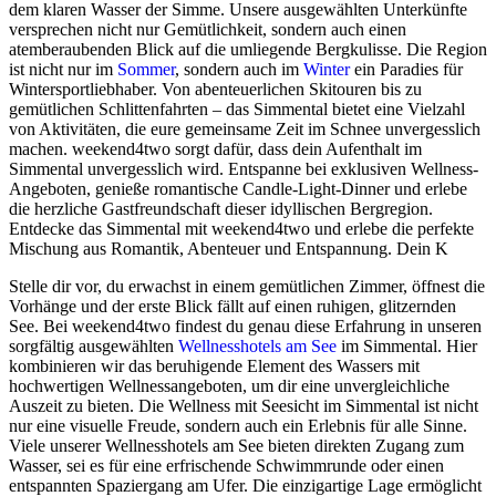
dem klaren Wasser der Simme. Unsere ausgewählten Unterkünfte
versprechen nicht nur Gemütlichkeit, sondern auch einen
atemberaubenden Blick auf die umliegende Bergkulisse. Die Region
ist nicht nur im
Sommer
, sondern auch im
Winter
ein Paradies für
Wintersportliebhaber. Von abenteuerlichen Skitouren bis zu
gemütlichen Schlittenfahrten – das Simmental bietet eine Vielzahl
von Aktivitäten, die eure gemeinsame Zeit im Schnee unvergesslich
machen. weekend4two sorgt dafür, dass dein Aufenthalt im
Simmental unvergesslich wird. Entspanne bei exklusiven Wellness-
Angeboten, genieße romantische Candle-Light-Dinner und erlebe
die herzliche Gastfreundschaft dieser idyllischen Bergregion.
Entdecke das Simmental mit weekend4two und erlebe die perfekte
Mischung aus Romantik, Abenteuer und Entspannung. Dein K
Stelle dir vor, du erwachst in einem gemütlichen Zimmer, öffnest die
Vorhänge und der erste Blick fällt auf einen ruhigen, glitzernden
See. Bei weekend4two findest du genau diese Erfahrung in unseren
sorgfältig ausgewählten
Wellnesshotels
am See
im Simmental. Hier
kombinieren wir das beruhigende Element des Wassers mit
hochwertigen Wellnessangeboten, um dir eine unvergleichliche
Auszeit zu bieten. Die Wellness mit Seesicht im Simmental ist nicht
nur eine visuelle Freude, sondern auch ein Erlebnis für alle Sinne.
Viele unserer Wellnesshotels am See bieten direkten Zugang zum
Wasser, sei es für eine erfrischende Schwimmrunde oder einen
entspannten Spaziergang am Ufer. Die einzigartige Lage ermöglicht