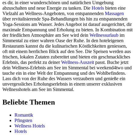
es dir, in einer wunderschönen und natürlichen Umgebung
abzuschalten und neue Energie zu tanken. Die
Hotels
bieten eine
Vielzahl an Wellness-Angeboten, von entspannenden
Massagen
über revitalisierende Spa-Behandlungen bis hin zu entspannenden
Yoga-Sessions am Wasser. Jedes Angebot ist darauf ausgerichtet, dir
maximale Entspannung und Erholung zu bieten. In Kombination mit
der friedlichen Atmosphäre am See wird dein
Wellnessurlaub
im
Simmental zu einer wahren Oase der Ruhe. In den hoteleigenen
Restaurants kannst du die kulinarischen Köstlichkeiten geniessen,
oft mit einem herrlichen Blick auf den See. Die Speisen werden aus
frischen, lokalen Zutaten zubereitet und bieten ein geschmackliches
Erlebnis, das perfekt zu deiner
Wellness-Auszeit
passt. Buche jetzt
dein Wellness-Erlebnis am See im Simmental bei weekend4two und
tauche ein in eine Welt der Entspannung und des Wohlbefindens.
Lass dich von der Ruhe des Wassers verzaubern und genieße ein
unvergessliches Erholungserlebnis in einem unserer exklusiven
Wellnesshotels am See im Simmental.
Beliebte Themen
Romantik
Pfingsten
Wellness Hotels
Hotels