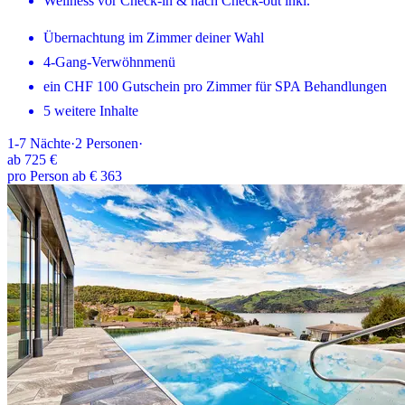
Wellness vor Check-in & nach Check-out inkl.
Übernachtung im Zimmer deiner Wahl
4-Gang-Verwöhnmenü
ein CHF 100 Gutschein pro Zimmer für SPA Behandlungen
5 weitere Inhalte
1-7
Nächte
·
2
Personen
·
ab
725 €
pro Person ab € 363