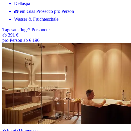
Deltaspa
🎁 ein Glas Prosecco pro Person
Wasser & Früchteschale
Tagesausflug
·
2
Personen
·
ab
391 €
pro Person ab € 196
Schweiz
Thunersee