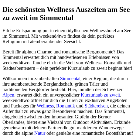
Die schönsten Wellness Auszeiten am See
zu zweit im Simmental
Erlebe Entspannung pur in einem idyllischen Wellnesshotel am See
im Simmental. Mit weekend4two findest du dein perfektes
Refugium mit atemberaubender Seesicht.
Bereit für alpinen Charme und romantische Bergmomente? Das
Simmental erwartet dich mit handverlesenen Erlebnissen von
weekend4two. Tauche ein in die Welt von Wellness, Romantik und
Städteabenteuern – dein perfekter Kurzurlaub zu zweit beginnt hier!
Willkommen im zauberhaften
Simmental
, einer Region, die durch
ihre atemberaubende Berglandschaft, grünen Täler und
traditionellen Bergdörfer besticht. Hier, inmitten der Schweizer
Alpen
, erwartet dich ein unvergesslicher
Kurzurlaub zu zweit
.
weekend4two öffnet für dich die Türen zu exklusiven Angeboten
und Packages für
Wellness
,
Romantik
und
Städtereisen
, die deinen
Aufenthalt zu etwas ganz Besonderem machen. Das Simmental,
eingebettet zwischen den imposanten Gipfeln der Berner
Oberlandes, bietet eine Vielzahl von Outdoor-Aktivitäten. Erkunde
gemeinsam mit deinem Partner die gut markierten Wanderwege
durch die alpine
Natur
oder genieße eine romantische Bootsfahrt auf