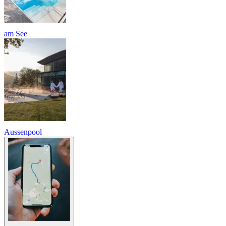
am See
Aussenpool