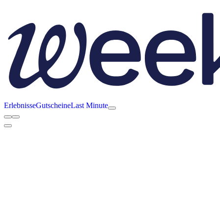
Erlebnisse
Gutscheine
Last Minute