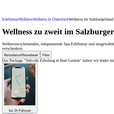
Erlebnisse
Wellness
Wellness in Österreich
Wellness im Salzburgerland
Wellness zu zweit
im Salzburger
Wellnesswochenenden, entspannende Spa-Erlebnisse und ausgewählte 
verschenken.
Reisedatum
Reisedauer
Filter
Das Package "Stilvolle Erholung in Bad Gastein" haben wir leider ni
bis 2h Fahrzeit