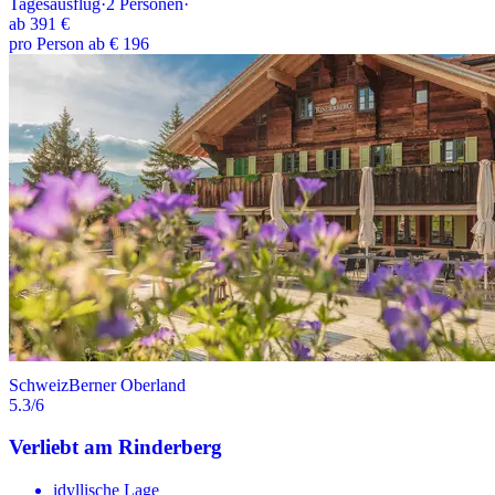
Tagesausflug
·
2
Personen
·
ab
391 €
pro Person ab € 196
Schweiz
Berner Oberland
5.3
/6
Verliebt am Rinderberg
idyllische Lage