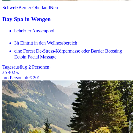
Schweiz
Berner Oberland
Neu
Day Spa in Wengen
beheizter Aussenpool
3h Eintritt in den Wellnessbereich
eine Forest De-Stress-Körpermasse oder Barrier Boosting
Ectoin Facial Massage
Tagesausflug
·
2
Personen
·
ab
402 €
pro Person ab € 201