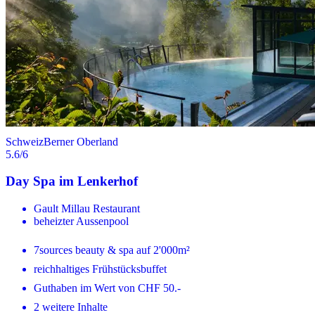
Schweiz
Berner Oberland
5.6
/6
Day Spa im Lenkerhof
Gault Millau Restaurant
beheizter Aussenpool
7sources beauty & spa auf 2'000m²
reichhaltiges Frühstücksbuffet
Guthaben im Wert von CHF 50.-
2 weitere Inhalte