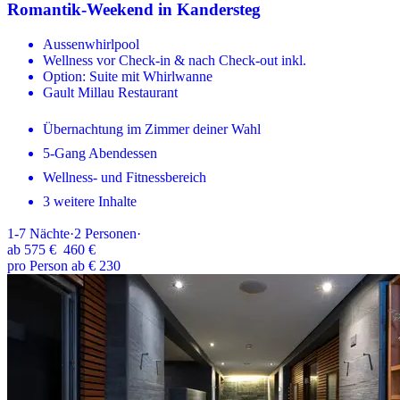
Romantik-Weekend in Kandersteg
Aussenwhirlpool
Wellness vor Check-in & nach Check-out inkl.
Option: Suite mit Whirlwanne
Gault Millau Restaurant
Übernachtung im Zimmer deiner Wahl
5-Gang Abendessen
Wellness- und Fitnessbereich
3 weitere Inhalte
1-7
Nächte
·
2
Personen
·
ab
575 €
460 €
pro Person ab € 230