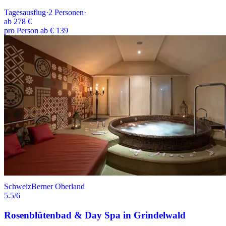
Tagesausflug
·
2
Personen
·
ab
278 €
pro Person ab € 139
Schweiz
Berner Oberland
5.5
/6
Rosenblütenbad & Day Spa in Grindelwald