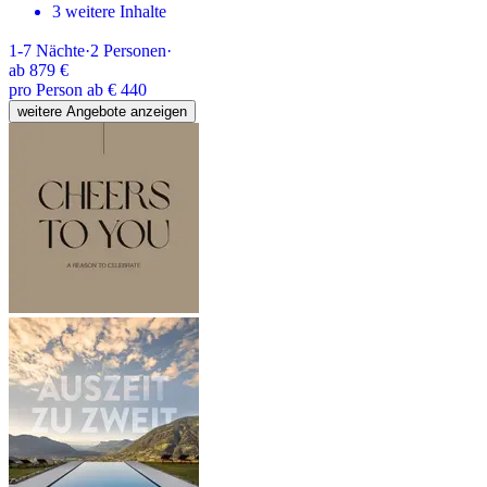
3 weitere Inhalte
1-7
Nächte
·
2
Personen
·
ab
879 €
pro Person ab € 440
weitere Angebote anzeigen