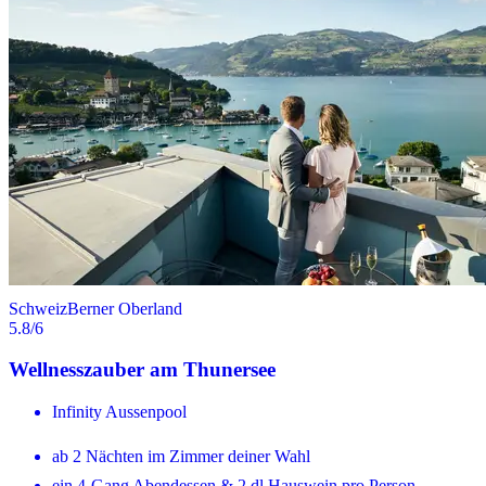
Schweiz
Berner Oberland
5.8
/6
Wellnesszauber am Thunersee
Infinity Aussenpool
ab 2 Nächten im Zimmer deiner Wahl
ein 4-Gang Abendessen & 2 dl Hauswein pro Person