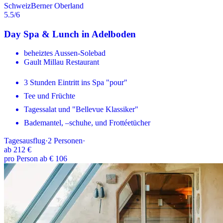
Schweiz
Berner Oberland
5.5
/6
Day Spa & Lunch in Adelboden
beheiztes Aussen-Solebad
Gault Millau Restaurant
3 Stunden Eintritt ins Spa "pour"
Tee und Früchte
Tagessalat und "Bellevue Klassiker"
Bademantel, –schuhe, und Frottéetücher
Tagesausflug
·
2
Personen
·
ab
212 €
pro Person ab € 106