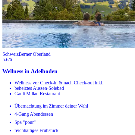
Schweiz
Berner Oberland
5.6
/6
Wellness in Adelboden
Wellness vor Check-in & nach Check-out inkl.
beheiztes Aussen-Solebad
Gault Millau Restaurant
Übernachtung im Zimmer deiner Wahl
4-Gang Abendessen
Spa "pour"
reichhaltiges Frühstück