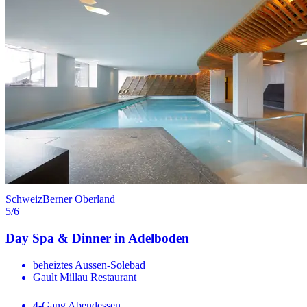
Schweiz
Berner Oberland
5
/6
Day Spa & Dinner in Adelboden
beheiztes Aussen-Solebad
Gault Millau Restaurant
4-Gang Abendessen