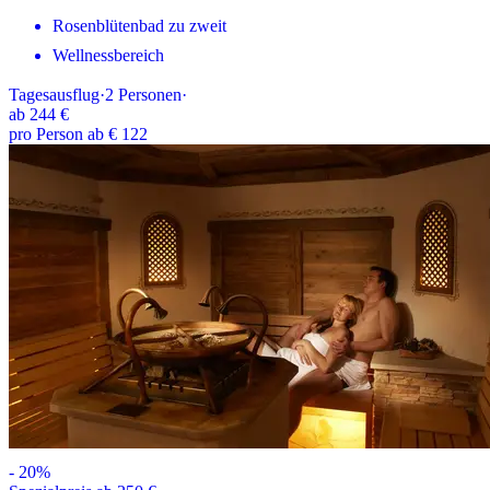
Rosenblütenbad zu zweit
Wellnessbereich
Tagesausflug
·
2
Personen
·
ab
244 €
pro Person ab € 122
-
20
%