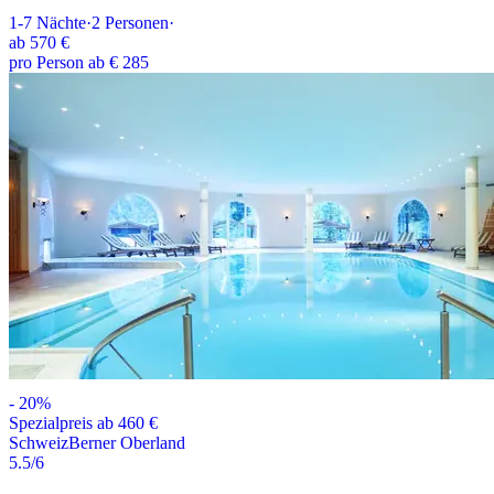
1-7
Nächte
·
2
Personen
·
ab
570 €
pro Person ab € 285
-
20
%
Spezialpreis ab 460 €
Schweiz
Berner Oberland
5.5
/6