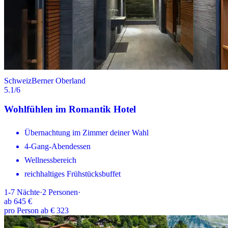
Schweiz
Berner Oberland
5.1
/6
Wohlfühlen im Romantik Hotel
Übernachtung im Zimmer deiner Wahl
4-Gang-Abendessen
Wellnessbereich
reichhaltiges Frühstücksbuffet
1-7
Nächte
·
2
Personen
·
ab
645 €
pro Person ab € 323