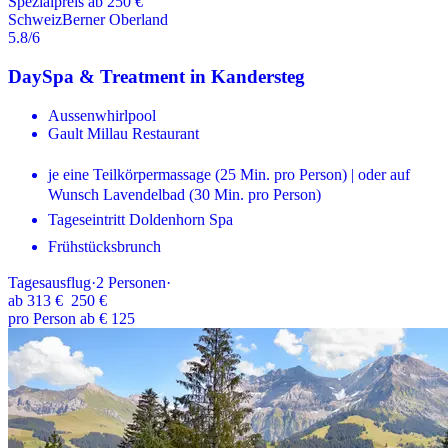
Spezialpreis ab 250 €
Schweiz
Berner Oberland
5.8
/6
DaySpa & Treatment in Kandersteg
Aussenwhirlpool
Gault Millau Restaurant
je eine Teilkörpermassage (25 Min. pro Person) | oder auf
Wunsch Lavendelbad (30 Min. pro Person)
Tageseintritt Doldenhorn Spa
Frühstücksbrunch
Tagesausflug
·
2
Personen
·
ab
313 €
250 €
pro Person ab € 125