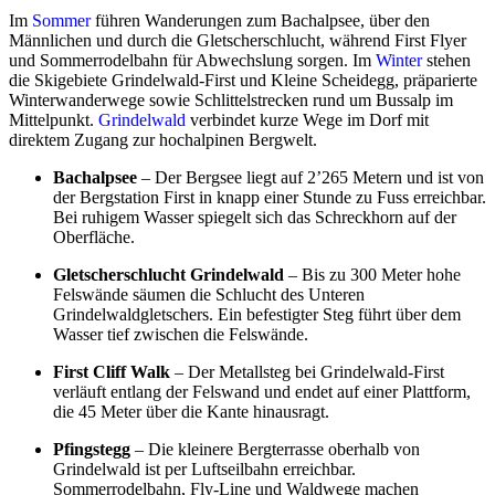
Im
Sommer
führen Wanderungen zum Bachalpsee, über den
Männlichen und durch die Gletscherschlucht, während First Flyer
und Sommerrodelbahn für Abwechslung sorgen. Im
Winter
stehen
die Skigebiete Grindelwald-First und Kleine Scheidegg, präparierte
Winterwanderwege sowie Schlittelstrecken rund um Bussalp im
Mittelpunkt.
Grindelwald
verbindet kurze Wege im Dorf mit
direktem Zugang zur hochalpinen Bergwelt.
Bachalpsee
– Der Bergsee liegt auf 2’265 Metern und ist von
der Bergstation First in knapp einer Stunde zu Fuss erreichbar.
Bei ruhigem Wasser spiegelt sich das Schreckhorn auf der
Oberfläche.
Gletscherschlucht Grindelwald
– Bis zu 300 Meter hohe
Felswände säumen die Schlucht des Unteren
Grindelwaldgletschers. Ein befestigter Steg führt über dem
Wasser tief zwischen die Felswände.
First Cliff Walk
– Der Metallsteg bei Grindelwald-First
verläuft entlang der Felswand und endet auf einer Plattform,
die 45 Meter über die Kante hinausragt.
Pfingstegg
– Die kleinere Bergterrasse oberhalb von
Grindelwald ist per Luftseilbahn erreichbar.
Sommerrodelbahn, Fly-Line und Waldwege machen