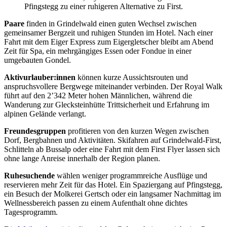
Pfingstegg zu einer ruhigeren Alternative zu First.
Paare
finden in Grindelwald einen guten Wechsel zwischen
gemeinsamer Bergzeit und ruhigen Stunden im Hotel. Nach einer
Fahrt mit dem Eiger Express zum Eigergletscher bleibt am Abend
Zeit für Spa, ein mehrgängiges Essen oder Fondue in einer
umgebauten Gondel.
Aktivurlauber:innen
können kurze Aussichtsrouten und
anspruchsvollere Bergwege miteinander verbinden. Der Royal Walk
führt auf den 2’342 Meter hohen Männlichen, während die
Wanderung zur Glecksteinhütte Trittsicherheit und Erfahrung im
alpinen Gelände verlangt.
Freundesgruppen
profitieren von den kurzen Wegen zwischen
Dorf, Bergbahnen und Aktivitäten. Skifahren auf Grindelwald-First,
Schlitteln ab Bussalp oder eine Fahrt mit dem First Flyer lassen sich
ohne lange Anreise innerhalb der Region planen.
Ruhesuchende
wählen weniger programmreiche Ausflüge und
reservieren mehr Zeit für das Hotel. Ein Spaziergang auf Pfingstegg,
ein Besuch der Molkerei Gertsch oder ein langsamer Nachmittag im
Wellnessbereich passen zu einem Aufenthalt ohne dichtes
Tagesprogramm.