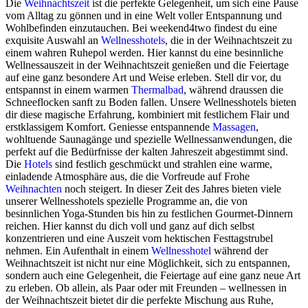
Die
Weihnachtszeit
ist die perfekte Gelegenheit, um sich eine Pause
vom Alltag zu gönnen und in eine Welt voller Entspannung und
Wohlbefinden einzutauchen. Bei weekend4two findest du eine
exquisite Auswahl an
Wellnesshotels
, die in der Weihnachtszeit zu
einem wahren Ruhepol werden. Hier kannst du eine besinnliche
Wellnessauszeit in der Weihnachtszeit genießen und die Feiertage
auf eine ganz besondere Art und Weise erleben. Stell dir vor, du
entspannst in einem warmen
Thermalbad
, während draussen die
Schneeflocken sanft zu Boden fallen. Unsere Wellnesshotels bieten
dir diese magische Erfahrung, kombiniert mit festlichem Flair und
erstklassigem Komfort. Geniesse entspannende
Massagen
,
wohltuende Saunagänge und spezielle Wellnessanwendungen, die
perfekt auf die Bedürfnisse der kalten Jahreszeit abgestimmt sind.
Die
Hotels
sind festlich geschmückt und strahlen eine warme,
einladende Atmosphäre aus, die die Vorfreude auf Frohe
Weihnachten
noch steigert. In dieser Zeit des Jahres bieten viele
unserer Wellnesshotels spezielle Programme an, die von
besinnlichen Yoga-Stunden bis hin zu festlichen Gourmet-Dinnern
reichen. Hier kannst du dich voll und ganz auf dich selbst
konzentrieren und eine Auszeit vom hektischen Festtagstrubel
nehmen. Ein Aufenthalt in einem
Wellnesshotel
während der
Weihnachtszeit ist nicht nur eine Möglichkeit, sich zu entspannen,
sondern auch eine Gelegenheit, die Feiertage auf eine ganz neue Art
zu erleben. Ob allein, als Paar oder mit Freunden – wellnessen in
der Weihnachtszeit bietet dir die perfekte Mischung aus Ruhe,