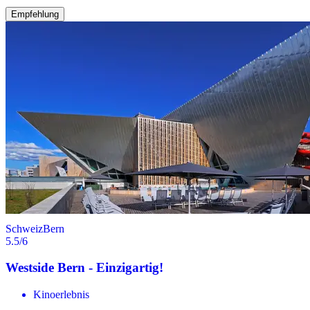
Empfehlung
Schweiz
Bern
5.5
/6
Westside Bern - Einzigartig!
Kinoerlebnis