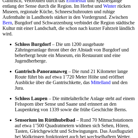
Gantrisch, Velorouten durch das
Emmental
und Spaziergänge
entlang der Sense durch die Region. Im Herbst und
Winter
rücken
Museen, regionale Küche, Schneeschuhrouten und ruhige
Aufenthalte in Landhotels stärker in den Vordergrund. Zwischen
Bern
, Burgdorf und Schwarzenburg verbindet die Region städtische
Kultur mit einer Landschaft, die schon nach kurzer Fahrzeit ländlich
wird.
Schloss Burgdorf
– Die um 1200 ausgebaute
Zähringeranlage thront über der Altstadt von Burgdorf und
beherbergt heute ein Museum, ein Restaurant und eine
Jugendherberge.
Gantrisch-Panoramaweg
– Die rund 21 Kilometer lange
Route führt bis auf etwa 1’720 Meter Höhe und eröffnet
Ausblicke über die Gantrischkette, das
Mittelland
und den
Jura.
Schloss Laupen
– Die mittelalterliche Anlage steht auf einem
Felssporn über Sense und Saane und erinnert an den
Laupenkrieg von 1339 sowie die frühe Geschichte Berns.
Sensorium im Rüttihubelbad
– Rund 70 Mitmachstationen
auf etwa 1’500 Quadratmetern widmen sich Sehen, Hören,
Tasten, Gleichgewicht und Schwingungen. Das Ausflugsziel
bei Walkringen funktioniert auch bei wechselhaftem Wetter.