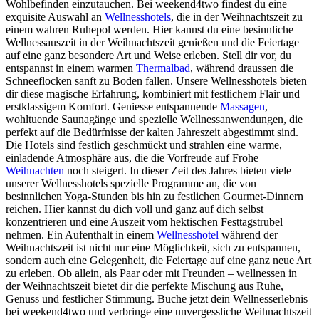
Wohlbefinden einzutauchen. Bei weekend4two findest du eine
exquisite Auswahl an
Wellnesshotels
, die in der Weihnachtszeit zu
einem wahren Ruhepol werden. Hier kannst du eine besinnliche
Wellnessauszeit in der Weihnachtszeit genießen und die Feiertage
auf eine ganz besondere Art und Weise erleben. Stell dir vor, du
entspannst in einem warmen
Thermalbad
, während draussen die
Schneeflocken sanft zu Boden fallen. Unsere Wellnesshotels bieten
dir diese magische Erfahrung, kombiniert mit festlichem Flair und
erstklassigem Komfort. Geniesse entspannende
Massagen
,
wohltuende Saunagänge und spezielle Wellnessanwendungen, die
perfekt auf die Bedürfnisse der kalten Jahreszeit abgestimmt sind.
Die Hotels sind festlich geschmückt und strahlen eine warme,
einladende Atmosphäre aus, die die Vorfreude auf Frohe
Weihnachten
noch steigert. In dieser Zeit des Jahres bieten viele
unserer Wellnesshotels spezielle Programme an, die von
besinnlichen Yoga-Stunden bis hin zu festlichen Gourmet-Dinnern
reichen. Hier kannst du dich voll und ganz auf dich selbst
konzentrieren und eine Auszeit vom hektischen Festtagstrubel
nehmen. Ein Aufenthalt in einem
Wellnesshotel
während der
Weihnachtszeit ist nicht nur eine Möglichkeit, sich zu entspannen,
sondern auch eine Gelegenheit, die Feiertage auf eine ganz neue Art
zu erleben. Ob allein, als Paar oder mit Freunden – wellnessen in
der Weihnachtszeit bietet dir die perfekte Mischung aus Ruhe,
Genuss und festlicher Stimmung. Buche jetzt dein Wellnesserlebnis
bei weekend4two und verbringe eine unvergessliche Weihnachtszeit