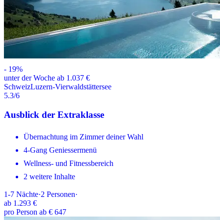
-
19
%
unter der Woche ab 1.037 €
Schweiz
Luzern-Vierwaldstättersee
5.3
/6
Ausblick der Extraklasse
Übernachtung im Zimmer deiner Wahl
4-Gang Geniessermenü
Wellness- und Fitnessbereich
2 weitere Inhalte
1-7
Nächte
·
2
Personen
·
ab
1.293 €
pro Person ab € 647