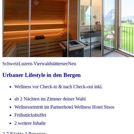
Schweiz
Luzern-Vierwaldstättersee
Neu
Urbaner Lifestyle in den Bergen
Wellness vor Check-in & nach Check-out inkl.
ab 2 Nächten im Zimmer deiner Wahl
Wellnesseintritt im Partnerhotel Wellness Hotel Stoos
Frühstücksbuffet
2 weitere Inhalte
2-7
Nächte
·
2
Personen
·