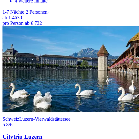
4 weitere Inhalte
1-7
Nächte
·
2
Personen
·
ab
1.463 €
pro Person ab € 732
Schweiz
Luzern-Vierwaldstättersee
5.8
/6
Citytrip Luzern