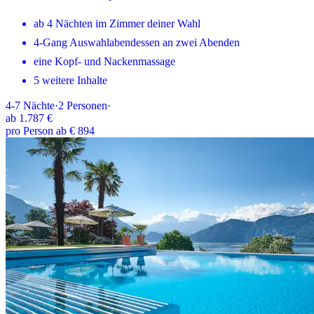
ab 4 Nächten im Zimmer deiner Wahl
4-Gang Auswahlabendessen an zwei Abenden
eine Kopf- und Nackenmassage
5 weitere Inhalte
4-7
Nächte
·
2
Personen
·
ab
1.787 €
pro Person ab € 894