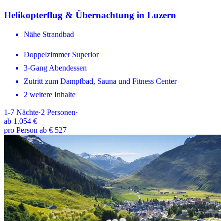
Helikopterflug & Übernachtung in Luzern
Nähe Strandbad
Doppelzimmer Superior
3-Gang Abendessen
Zutritt zum Dampfbad, Sauna und Fitness Center
2 weitere Inhalte
1-7
Nächte
·
2
Personen
·
ab
1.054 €
pro Person ab € 527