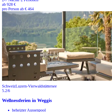
ab
928 €
pro Person ab € 464
Schweiz
Luzern-Vierwaldstättersee
5.2
/6
Wellnessferien in Weggis
beheizter Aussenpool