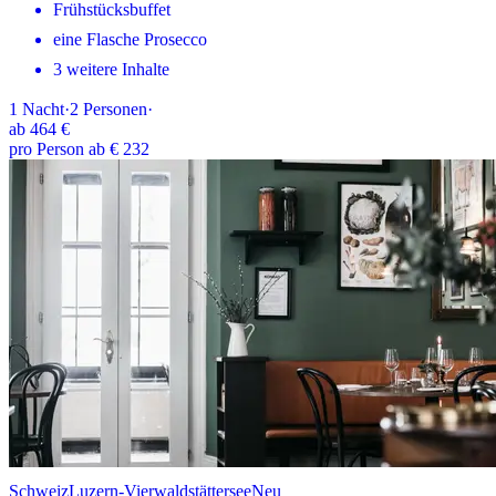
Frühstücksbuffet
eine Flasche Prosecco
3 weitere Inhalte
1
Nacht
·
2
Personen
·
ab
464 €
pro Person ab € 232
Schweiz
Luzern-Vierwaldstättersee
Neu