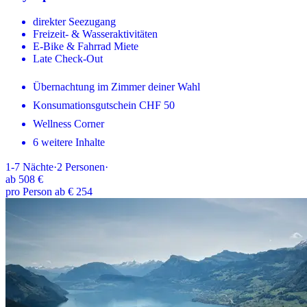
direkter Seezugang
Freizeit- & Wasseraktivitäten
E-Bike & Fahrrad Miete
Late Check-Out
Übernachtung im Zimmer deiner Wahl
Konsumationsgutschein CHF 50
Wellness Corner
6 weitere Inhalte
1-7
Nächte
·
2
Personen
·
ab
508 €
pro Person ab € 254