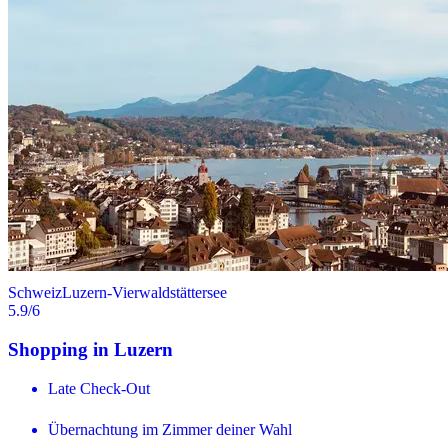
Schweiz
Luzern-Vierwaldstättersee
5.9
/6
Shopping in Luzern
Late Check-Out
Übernachtung im Zimmer deiner Wahl