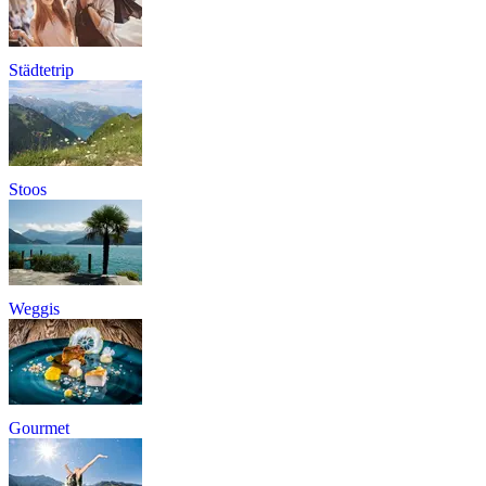
Städtetrip
Stoos
Weggis
Gourmet