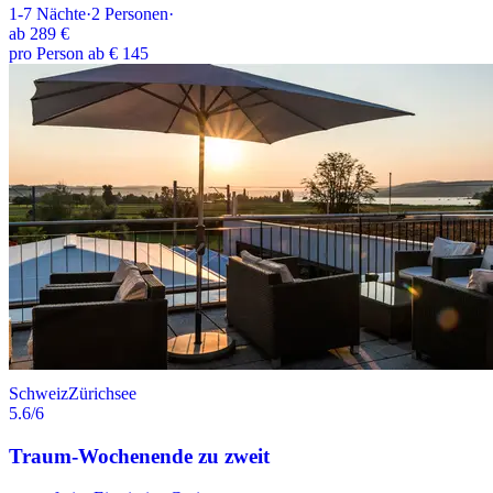
1-7
Nächte
·
2
Personen
·
ab
289 €
pro Person ab € 145
Schweiz
Zürichsee
5.6
/6
Traum-Wochenende zu zweit