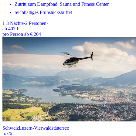
Zutritt zum Dampfbad, Sauna und Fitness Center
reichhaltiges Frühstücksbuffet
1-3
Nächte
·
2
Personen
·
ab
407 €
pro Person ab € 204
Schweiz
Luzern-Vierwaldstättersee
5.7
/6