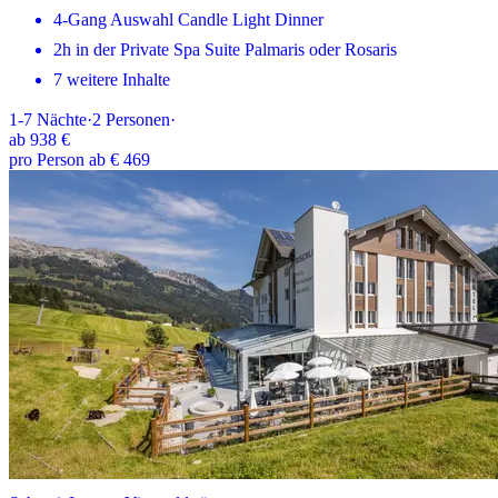
4-Gang Auswahl Candle Light Dinner
2h in der Private Spa Suite Palmaris oder Rosaris
7 weitere Inhalte
1-7
Nächte
·
2
Personen
·
ab
938 €
pro Person ab € 469