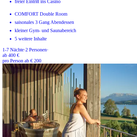
freier Eintritt ins Casino
COMFORT Double Room
saisonales 3 Gang Abendessen
kleiner Gym- und Saunabereich
5 weitere Inhalte
1-7
Nächte
·
2
Personen
·
ab
400 €
pro Person ab € 200