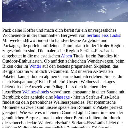
Pack deine Koffer und mach dich bereit für ein unvergessliches
Wochenende in der traumhaften Bergwelt von
Serfaus-Fiss-Ladis
!
Mit weekend4two findest du handverlesene Angebote und
Packages, die perfekt auf deinen Traumurlaub in der Tiroler Region
zugeschnitten sind. Die malerische Region Serfaus-Fiss-Ladis,
eingebettet in die majestätischen
Alpen
Tirols, ist ein Paradies für
Outdoor-Enthusiasten. Ob auf den zahlreichen Wanderwegen, beim
Biken oder im
Winter
auf den bestens präparierten Skipisten, das
Bergpanorama wird dich verzaubern. Mit unseren Aktivitäten-
Paketen kannst du den alpinen Charme hautnah erleben. Suchst du
nach Entspannung? Kein Problem! Unsere Wellness-Packages
bieten dir eine Auszeit vom Alltag. Lass dich in einem der
luxuriösen
Wellnesshotels
verwöhnen, entspanne in einer Sauna mit
Bergblick oder genieße eine
Massage
- hier in Serfaus-Fiss-Ladis
findest du dein persönliches Wellnessparadies. Für romantische
Momente zu zweit sind unsere speziellen Romantik-Pakete perfekt
geeignet. Wie wäre es mit einem Candle-Light-Dinner in einem der
gemütlichen Bergrestaurants oder einer Pferdeschlittenfahrt durch
die schneebedeckte Winterlandschaft? Serfaus-Fiss-Ladis bietet die
perfekte Kulisse für unvergessliche Zweisamkeit. Erlebe mit