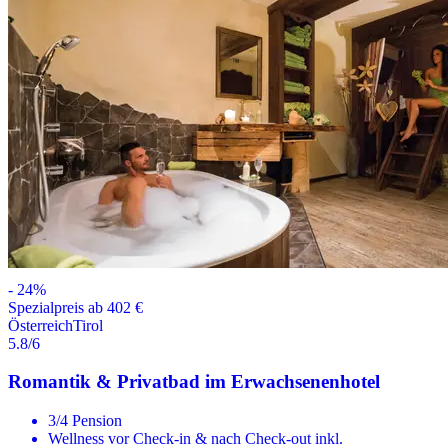
-
24
%
Spezialpreis ab 402 €
Österreich
Tirol
5.8
/6
Romantik & Privatbad im Erwachsenenhotel
3/4 Pension
Wellness vor Check-in & nach Check-out inkl.