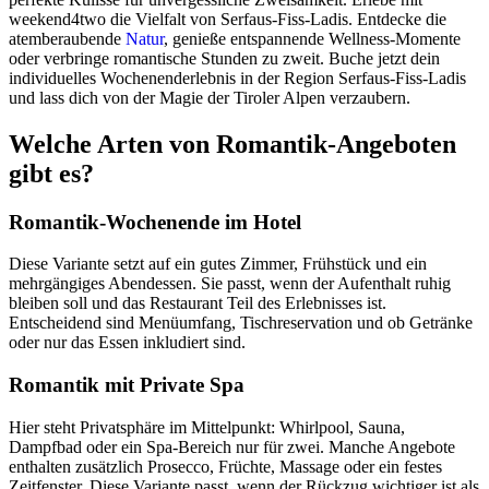
weekend4two die Vielfalt von Serfaus-Fiss-Ladis. Entdecke die
atemberaubende
Natur
, genieße entspannende Wellness-Momente
oder verbringe romantische Stunden zu zweit. Buche jetzt dein
individuelles Wochenenderlebnis in der Region Serfaus-Fiss-Ladis
und lass dich von der Magie der Tiroler Alpen verzaubern.
Welche Arten von Romantik-Angeboten
gibt es?
Romantik-Wochenende im Hotel
Diese Variante setzt auf ein gutes Zimmer, Frühstück und ein
mehrgängiges Abendessen. Sie passt, wenn der Aufenthalt ruhig
bleiben soll und das Restaurant Teil des Erlebnisses ist.
Entscheidend sind Menüumfang, Tischreservation und ob Getränke
oder nur das Essen inkludiert sind.
Romantik mit Private Spa
Hier steht Privatsphäre im Mittelpunkt: Whirlpool, Sauna,
Dampfbad oder ein Spa-Bereich nur für zwei. Manche Angebote
enthalten zusätzlich Prosecco, Früchte, Massage oder ein festes
Zeitfenster. Diese Variante passt, wenn der Rückzug wichtiger ist als