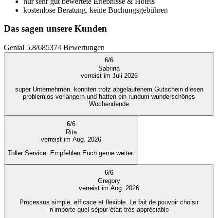
nur sehr gut bewertete Erlebnisse & Hotels
kostenlose Beratung, keine Buchungsgebühren
Das sagen unsere Kunden
Genial
5.8
/
6
85374
Bewertungen
6
/
6
Sabrina
verreist im Juli 2026
super Unternehmen. konnten trotz abgelaufenem Gutschein diesen
problemlos verlängern und hatten ein rundum wunderschönes
Wochendende
6
/
6
Rita
verreist im Aug. 2026
Toller Service. Empfehlen Euch gerne weiter.
6
/
6
Gregory
verreist im Aug. 2026
Processus simple, efficace et flexible. Le fait de pouvoir choisir
n’importe quel séjour était très appréciable