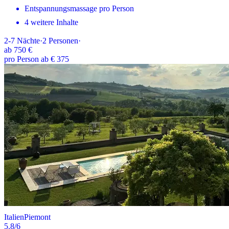
Entspannungsmassage pro Person
4 weitere Inhalte
2-7
Nächte
·
2
Personen
·
ab
750 €
pro Person ab € 375
Italien
Piemont
5.8
/6