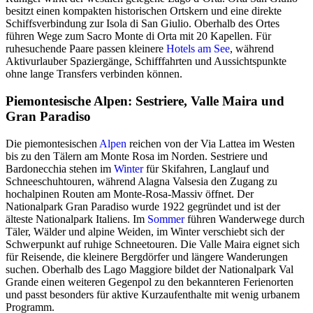
besitzt einen kompakten historischen Ortskern und eine direkte
Schiffsverbindung zur Isola di San Giulio. Oberhalb des Ortes
führen Wege zum Sacro Monte di Orta mit 20 Kapellen. Für
ruhesuchende Paare passen kleinere
Hotels
am See
, während
Aktivurlauber Spaziergänge, Schifffahrten und Aussichtspunkte
ohne lange Transfers verbinden können.
Piemontesische Alpen: Sestriere, Valle Maira und
Gran Paradiso
Die piemontesischen
Alpen
reichen von der Via Lattea im Westen
bis zu den Tälern am Monte Rosa im Norden. Sestriere und
Bardonecchia stehen im
Winter
für Skifahren, Langlauf und
Schneeschuhtouren, während Alagna Valsesia den Zugang zu
hochalpinen Routen am Monte-Rosa-Massiv öffnet. Der
Nationalpark Gran Paradiso wurde 1922 gegründet und ist der
älteste Nationalpark Italiens. Im
Sommer
führen Wanderwege durch
Täler, Wälder und alpine Weiden, im Winter verschiebt sich der
Schwerpunkt auf ruhige Schneetouren. Die Valle Maira eignet sich
für Reisende, die kleinere Bergdörfer und längere Wanderungen
suchen. Oberhalb des Lago Maggiore bildet der Nationalpark Val
Grande einen weiteren Gegenpol zu den bekannteren Ferienorten
und passt besonders für aktive Kurzaufenthalte mit wenig urbanem
Programm.