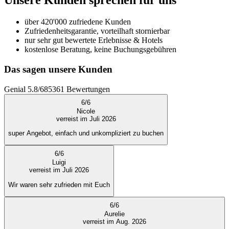
Unsere Kunden sprechen für uns
über 420'000 zufriedene Kunden
Zufriedenheitsgarantie, vorteilhaft stornierbar
nur sehr gut bewertete Erlebnisse & Hotels
kostenlose Beratung, keine Buchungsgebühren
Das sagen unsere Kunden
Genial
5.8
/
6
85361
Bewertungen
6
/
6
Nicole
verreist im Juli 2026
super Angebot, einfach und unkompliziert zu buchen
6
/
6
Luigi
verreist im Juli 2026
Wir waren sehr zufrieden mit Euch
6
/
6
Aurelie
verreist im Aug. 2026