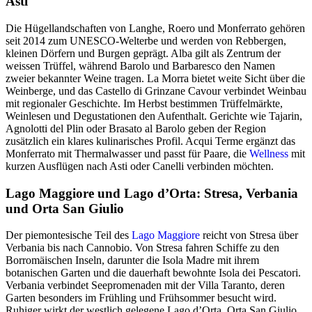
Asti
Die Hügellandschaften von Langhe, Roero und Monferrato gehören
seit 2014 zum UNESCO-Welterbe und werden von Rebbergen,
kleinen Dörfern und Burgen geprägt. Alba gilt als Zentrum der
weissen Trüffel, während Barolo und Barbaresco den Namen
zweier bekannter Weine tragen. La Morra bietet weite Sicht über die
Weinberge, und das Castello di Grinzane Cavour verbindet Weinbau
mit regionaler Geschichte. Im Herbst bestimmen Trüffelmärkte,
Weinlesen und Degustationen den Aufenthalt. Gerichte wie Tajarin,
Agnolotti del Plin oder Brasato al Barolo geben der Region
zusätzlich ein klares kulinarisches Profil. Acqui Terme ergänzt das
Monferrato mit Thermalwasser und passt für Paare, die
Wellness
mit
kurzen Ausflügen nach Asti oder Canelli verbinden möchten.
Lago Maggiore und Lago d’Orta: Stresa, Verbania
und Orta San Giulio
Der piemontesische Teil des
Lago Maggiore
reicht von Stresa über
Verbania bis nach Cannobio. Von Stresa fahren Schiffe zu den
Borromäischen Inseln, darunter die Isola Madre mit ihrem
botanischen Garten und die dauerhaft bewohnte Isola dei Pescatori.
Verbania verbindet Seepromenaden mit der Villa Taranto, deren
Garten besonders im Frühling und Frühsommer besucht wird.
Ruhiger wirkt der westlich gelegene Lago d’Orta. Orta San Giulio