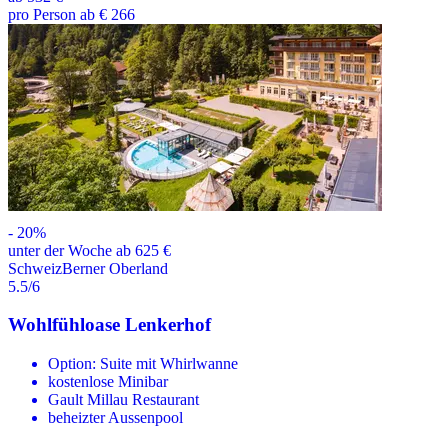
pro Person ab € 266
-
20
%
unter der Woche ab 625 €
Schweiz
Berner Oberland
5.5
/6
Wohlfühloase Lenkerhof
Option: Suite mit Whirlwanne
kostenlose Minibar
Gault Millau Restaurant
beheizter Aussenpool