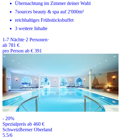
Übernachtung im Zimmer deiner Wahl
7sources beauty & spa auf 2'000m²
reichhaltiges Frühstücksbuffet
3 weitere Inhalte
1-7
Nächte
·
2
Personen
·
ab
781 €
pro Person ab € 391
-
20
%
Spezialpreis ab 460 €
Schweiz
Berner Oberland
5.5
/6