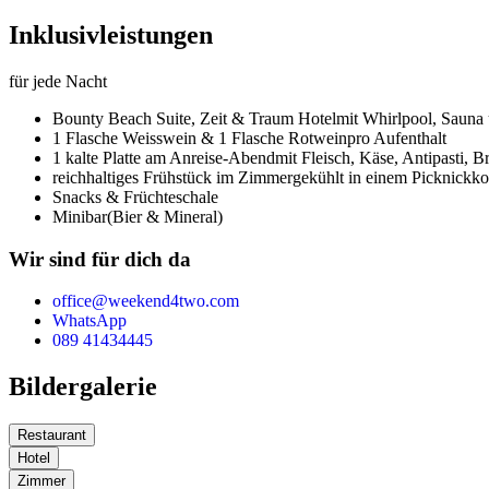
Inklusivleistungen
für jede Nacht
Bounty Beach Suite,
Zeit & Traum Hotel
mit Whirlpool, Sauna
1 Flasche Weisswein & 1 Flasche Rotwein
pro Aufenthalt
1 kalte Platte am Anreise-Abend
mit Fleisch, Käse, Antipasti, 
reichhaltiges Frühstück im Zimmer
gekühlt in einem Picknickko
Snacks & Früchteschale
Minibar
(Bier & Mineral)
Wir sind für dich da
office@weekend4two.com
WhatsApp
089 41434445
Bildergalerie
Restaurant
Hotel
Zimmer