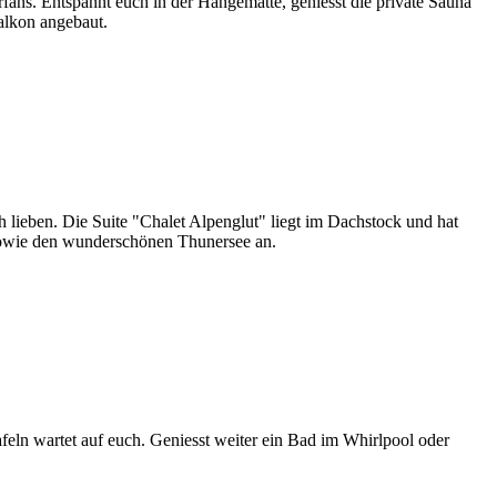
ans. Entspannt euch in der Hängematte, geniesst die private Sauna
alkon angebaut.
h lieben. Die Suite "Chalet Alpenglut" liegt im Dachstock und hat
 sowie den wunderschönen Thunersee an.
eln wartet auf euch. Geniesst weiter ein Bad im Whirlpool oder