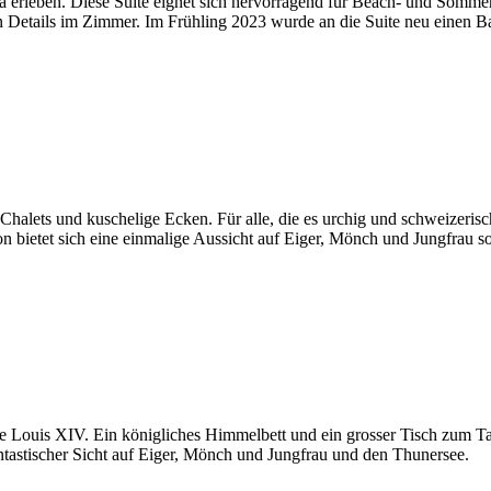
erleben. Diese Suite eignet sich hervorragend für Beach- und Sommerf
n Details im Zimmer. Im Frühling 2023 wurde an die Suite neu einen B
Chalets und kuschelige Ecken. Für alle, die es urchig und schweizerisc
n bietet sich eine einmalige Aussicht auf Eiger, Mönch und Jungfrau
 Louis XIV. Ein königliches Himmelbett und ein grosser Tisch zum Taf
ntastischer Sicht auf Eiger, Mönch und Jungfrau und den Thunersee.