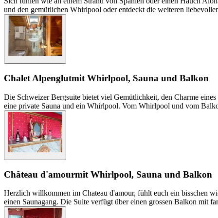
Sich fühlen wie an einem Strand von Spanien oder einen Hauch Aloha 
und den gemütlichen Whirlpool oder entdeckt die weiteren liebevolle
Chalet Alpenglut
mit Whirlpool, Sauna und Balkon
Die Schweizer Bergsuite bietet viel Gemütlichkeit, den Charme eines 
eine private Sauna und ein Whirlpool. Vom Whirlpool und vom Balko
Château d'amour
mit Whirlpool, Sauna und Balkon
Herzlich willkommen im Chateau d'amour, fühlt euch ein bisschen wie
einen Saunagang. Die Suite verfügt über einen grossen Balkon mit fa