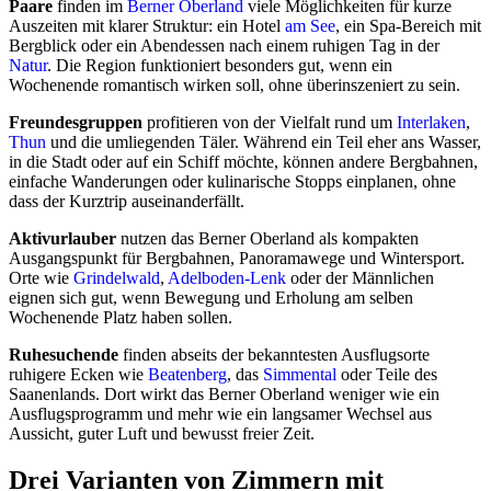
Paare
finden im
Berner Oberland
viele Möglichkeiten für kurze
Auszeiten mit klarer Struktur: ein Hotel
am See
, ein Spa-Bereich mit
Bergblick oder ein Abendessen nach einem ruhigen Tag in der
Natur
. Die Region funktioniert besonders gut, wenn ein
Wochenende romantisch wirken soll, ohne überinszeniert zu sein.
Freundesgruppen
profitieren von der Vielfalt rund um
Interlaken
,
Thun
und die umliegenden Täler. Während ein Teil eher ans Wasser,
in die Stadt oder auf ein Schiff möchte, können andere Bergbahnen,
einfache Wanderungen oder kulinarische Stopps einplanen, ohne
dass der Kurztrip auseinanderfällt.
Aktivurlauber
nutzen das Berner Oberland als kompakten
Ausgangspunkt für Bergbahnen, Panoramawege und Wintersport.
Orte wie
Grindelwald
,
Adelboden-Lenk
oder der Männlichen
eignen sich gut, wenn Bewegung und Erholung am selben
Wochenende Platz haben sollen.
Ruhesuchende
finden abseits der bekanntesten Ausflugsorte
ruhigere Ecken wie
Beatenberg
, das
Simmental
oder Teile des
Saanenlands. Dort wirkt das Berner Oberland weniger wie ein
Ausflugsprogramm und mehr wie ein langsamer Wechsel aus
Aussicht, guter Luft und bewusst freier Zeit.
Drei Varianten von Zimmern mit