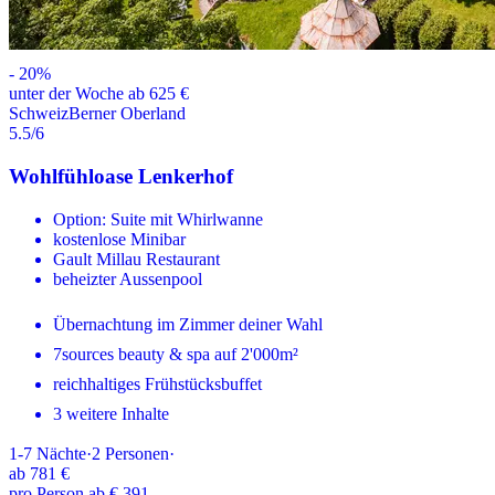
-
20
%
unter der Woche ab 625 €
Schweiz
Berner Oberland
5.5
/6
Wohlfühloase Lenkerhof
Option: Suite mit Whirlwanne
kostenlose Minibar
Gault Millau Restaurant
beheizter Aussenpool
Übernachtung im Zimmer deiner Wahl
7sources beauty & spa auf 2'000m²
reichhaltiges Frühstücksbuffet
3 weitere Inhalte
1-7
Nächte
·
2
Personen
·
ab
781 €
pro Person ab € 391