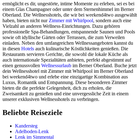
ermöglicht es dir, ungestörte, intime Momente zu erleben, sei es bei
einem Glas Champagner oder unter dem Sternenhimmel im Berner
Oberland. Die Wellnesshotels, die wir bei weekend4two ausgewählt
haben, bieten nicht nur
Zimmer mit Whirlpool
, sondern auch eine
Vielzahl an anderen Wellness-Einrichtungen. Dazu gehören
professionelle Spa-Behandlungen, entspannende Saunen und Pools
sowie oft idyllische Gärten oder Terrassen, die zum Verweilen
einladen. Neben den umfangreichen Wellnessangeboten kannst du
in diesen
Hotels
auch kulinarische Köstlichkeiten genießen. Die
Restaurants servieren Gerichte, die sowohl die lokale Küche als
auch internationale Spezialitäten anbieten, perfekt abgestimmt auf
einen genussvollen
Wellnessurlaub
im Berner Oberland. Buche jetzt
dein Wellnesshotel mit Zimmer mit Whirlpool im Berner Oberland
bei weekend4two und erlebe eine einzigartige Kombination aus
Luxus, Romantik und Entspannung. Diese besonderen Zimmer
bieten dir die perfekte Gelegenheit, dich zu erholen, die
Zweisamkeit zu genießen und eine unvergessliche Zeit in einem
unserer exklusiven Wellnesshotels zu verbringen.
Beliebte Reiseziele
Kandersteg
Adelboden-Lenk
Lenk im Simmental