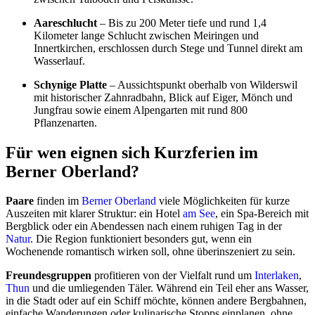
Aareschlucht
– Bis zu 200 Meter tiefe und rund 1,4
Kilometer lange Schlucht zwischen Meiringen und
Innertkirchen, erschlossen durch Stege und Tunnel direkt am
Wasserlauf.
Schynige Platte
– Aussichtspunkt oberhalb von Wilderswil
mit historischer Zahnradbahn, Blick auf Eiger, Mönch und
Jungfrau sowie einem Alpengarten mit rund 800
Pflanzenarten.
Für wen eignen sich Kurzferien im
Berner Oberland?
Paare
finden im
Berner Oberland
viele Möglichkeiten für kurze
Auszeiten mit klarer Struktur: ein Hotel
am See
, ein Spa-Bereich mit
Bergblick oder ein Abendessen nach einem ruhigen Tag in der
Natur
. Die Region funktioniert besonders gut, wenn ein
Wochenende romantisch wirken soll, ohne überinszeniert zu sein.
Freundesgruppen
profitieren von der Vielfalt rund um
Interlaken
,
Thun
und die umliegenden Täler. Während ein Teil eher ans Wasser,
in die Stadt oder auf ein Schiff möchte, können andere Bergbahnen,
einfache Wanderungen oder kulinarische Stopps einplanen, ohne