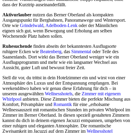
dass der Kurztrip auseinanderfällt.
Aktivurlauber
nutzen das Berner Oberland als kompakten
Ausgangspunkt für Bergbahnen, Panoramawege und Wintersport.
Orte wie
Grindelwald
,
Adelboden-Lenk
oder der Männlichen
eignen sich gut, wenn Bewegung und Erholung am selben
Wochenende Platz haben sollen.
Ruhesuchende
finden abseits der bekanntesten Ausflugsorte
ruhigere Ecken wie
Beatenberg
, das
Simmental
oder Teile des
Saanenlands. Dort wirkt das Berner Oberland weniger wie ein
Ausflugsprogramm und mehr wie ein langsamer Wechsel aus
Aussicht, guter Luft und bewusst freier Zeit.
Stell dir vor, du trittst in dein Hotelzimmer ein und wirst von einer
Atmosphäre des Luxus und der Entspannung empfangen. Bei
weekend4two haben wir genau diese Erfahrung für dich – in
unseren ausgewählten
Wellnesshotels
, die
Zimmer mit eigenem
Whirlpool
anbieten. Diese Zimmer bieten die perfekte Mischung aus
Komfort, Privatsphäre und
Romantik
für eine „erholsame
Wellnessauszeit mit romantischen Stunden im privaten Whirlpool im
Zimmer im Berner Oberland. In diesen speziell gestalteten Zimmern
kannst du dich in deinem eigenen Jacuzzi entspannen, umgeben von
einer ruhigen und eleganten Atmosphäre. Die romantische
Zweisamkeit im Jacuzzi auf dem Zimmer im
Wellnesshotel