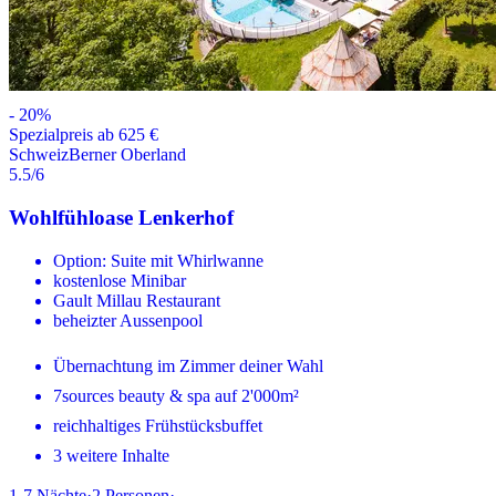
-
20
%
Spezialpreis ab 625 €
Schweiz
Berner Oberland
5.5
/6
Wohlfühloase Lenkerhof
Option: Suite mit Whirlwanne
kostenlose Minibar
Gault Millau Restaurant
beheizter Aussenpool
Übernachtung im Zimmer deiner Wahl
7sources beauty & spa auf 2'000m²
reichhaltiges Frühstücksbuffet
3 weitere Inhalte
1-7
Nächte
·
2
Personen
·