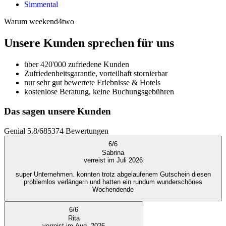
Simmental
Warum weekend4two
Unsere Kunden sprechen für uns
über 420'000 zufriedene Kunden
Zufriedenheitsgarantie, vorteilhaft stornierbar
nur sehr gut bewertete Erlebnisse & Hotels
kostenlose Beratung, keine Buchungsgebühren
Das sagen unsere Kunden
Genial
5.8
/
6
85374
Bewertungen
6
/
6
Sabrina
verreist im Juli 2026
super Unternehmen. konnten trotz abgelaufenem Gutschein diesen
problemlos verlängern und hatten ein rundum wunderschönes
Wochendende
6
/
6
Rita
verreist im Aug. 2026