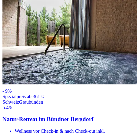
-
9
%
Spezialpreis ab 361 €
Schweiz
Graubünden
5.4
/6
Natur-Retreat im Bündner Bergdorf
Wellness vor Check-in & nach Check-out inkl.