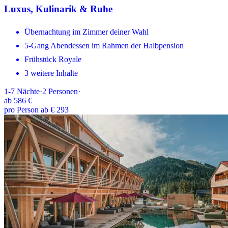
Luxus, Kulinarik & Ruhe
Übernachtung im Zimmer deiner Wahl
5-Gang Abendessen im Rahmen der Halbpension
Frühstück Royale
3 weitere Inhalte
1-7
Nächte
·
2
Personen
·
ab
586 €
pro Person ab € 293