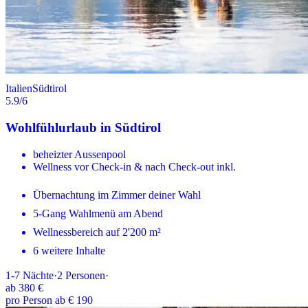
Italien
Südtirol
5.9
/6
Wohlfühlurlaub in Südtirol
beheizter Aussenpool
Wellness vor Check-in & nach Check-out inkl.
Übernachtung im Zimmer deiner Wahl
5-Gang Wahlmenü am Abend
Wellnessbereich auf 2'200 m²
6 weitere Inhalte
1-7
Nächte
·
2
Personen
·
ab
380 €
pro Person ab € 190