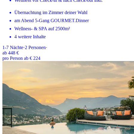
Wellness vor Check-in & nach Check-out inkl.
Übernachtung im Zimmer deiner Wahl
am Abend 5-Gang GOURMET.Dinner
Wellness- & SPA auf 2500m²
4 weitere Inhalte
1-7
Nächte
·
2
Personen
·
ab
448 €
pro Person ab € 224