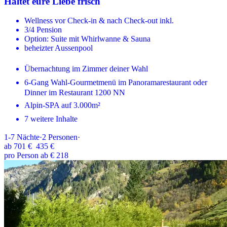
Haltet eure Liebe frisch
Wellness vor Check-in & nach Check-out inkl.
3/4 Pension
Option: Suite mit Whirlwanne & Sauna
beheizter Aussenpool
Übernachtung im Zimmer deiner Wahl
6-Gang Wahl-Gourmetmenü im Panoramarestaurant oder
Dinner im Restaurant 1200 NN
Alpin-SPA auf 3.000m²
7 weitere Inhalte
1-7
Nächte
·
2
Personen
·
ab
701 €
435 €
pro Person ab € 218