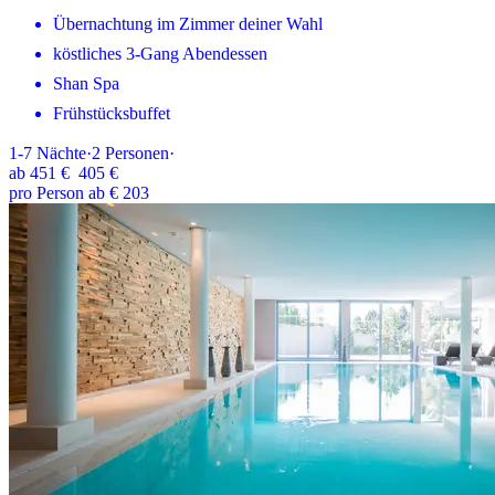
Übernachtung im Zimmer deiner Wahl
köstliches 3-Gang Abendessen
Shan Spa
Frühstücksbuffet
1-7
Nächte
·
2
Personen
·
ab
451 €
405 €
pro Person ab € 203