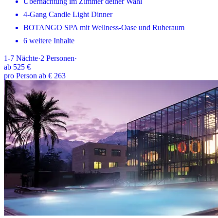
Übernachtung im Zimmer deiner Wahl
4-Gang Candle Light Dinner
BOTANGO SPA mit Wellness-Oase und Ruheraum
6 weitere Inhalte
1-7
Nächte
·
2
Personen
·
ab
525 €
pro Person ab € 263