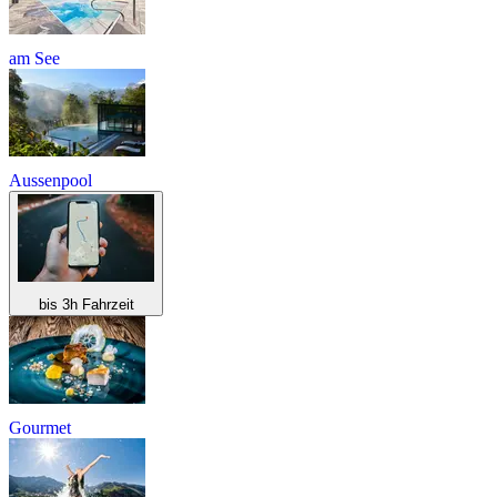
am See
Aussenpool
bis 3h Fahrzeit
Gourmet