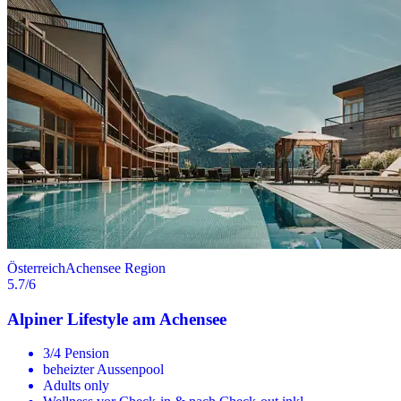
Österreich
Achensee Region
5.7
/6
Alpiner Lifestyle am Achensee
3/4 Pension
beheizter Aussenpool
Adults only