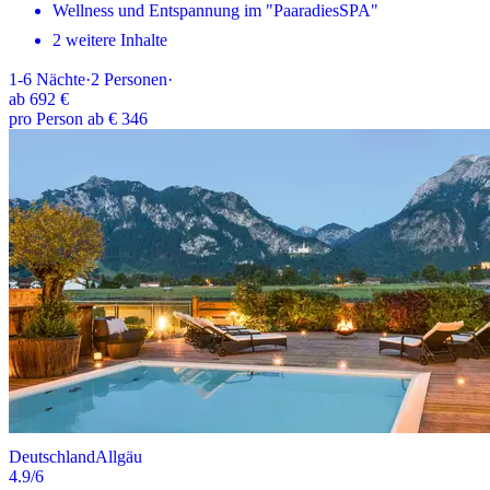
Wellness und Entspannung im "PaaradiesSPA"
2 weitere Inhalte
1-6
Nächte
·
2
Personen
·
ab
692 €
pro Person ab € 346
Deutschland
Allgäu
4.9
/6