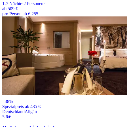
1-7
Nächte
·
2
Personen
·
ab
509 €
pro Person ab € 255
-
38
%
Spezialpreis ab 435 €
Deutschland
Allgäu
5.6
/6