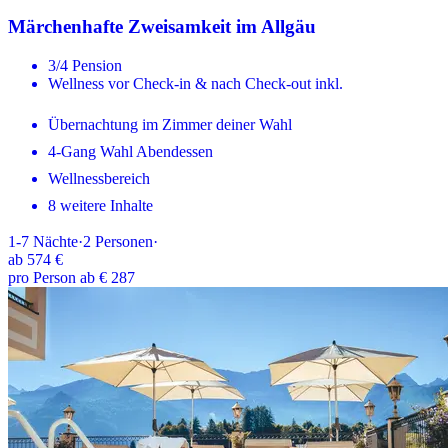
Märchenhafte Zweisamkeit im Allgäu
3/4 Pension
Wellness vor Check-in & nach Check-out inkl.
Übernachtung im Zimmer deiner Wahl
4-Gang Wahl Abendessen
Wellnessbereich
8 weitere Inhalte
1-7
Nächte
·
2
Personen
·
ab
574 €
pro Person ab € 287