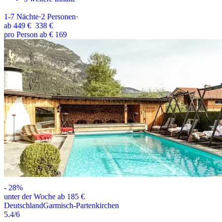
1-7
Nächte
·
2
Personen
·
ab
449 €
338 €
pro Person ab € 169
-
28
%
unter der Woche ab 185 €
Deutschland
Garmisch-Partenkirchen
5.4
/6