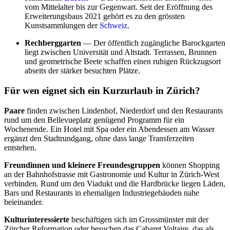
vom Mittelalter bis zur Gegenwart. Seit der Eröffnung des
Erweiterungsbaus 2021 gehört es zu den grössten
Kunstsammlungen der
Schweiz
.
Rechberggarten
— Der öffentlich zugängliche Barockgarten
liegt zwischen Universität und Altstadt. Terrassen, Brunnen
und geometrische Beete schaffen einen ruhigen Rückzugsort
abseits der stärker besuchten Plätze.
Für wen eignet sich ein Kurzurlaub in Zürich?
Paare
finden zwischen Lindenhof, Niederdorf und den Restaurants
rund um den Bellevueplatz genügend Programm für ein
Wochenende. Ein Hotel mit Spa oder ein Abendessen am Wasser
ergänzt den Stadtrundgang, ohne dass lange Transferzeiten
entstehen.
Freundinnen und kleinere Freundesgruppen
können Shopping
an der Bahnhofstrasse mit Gastronomie und Kultur in Zürich-West
verbinden. Rund um den Viadukt und die Hardbrücke liegen Läden,
Bars und Restaurants in ehemaligen Industriegebäuden nahe
beieinander.
Kulturinteressierte
beschäftigen sich im Grossmünster mit der
Zürcher Reformation oder besuchen das Cabaret Voltaire, das als