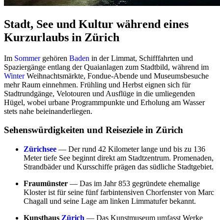
Stadt, See und Kultur während eines
Kurzurlaubs in Zürich
Im
Sommer
gehören
Baden
in der Limmat, Schifffahrten und
Spaziergänge entlang der Quaianlagen zum Stadtbild, während im
Winter
Weihnachtsmärkte, Fondue-Abende und Museumsbesuche
mehr Raum einnehmen. Frühling und Herbst eignen sich für
Stadtrundgänge, Velotouren und Ausflüge in die umliegenden
Hügel, wobei urbane Programmpunkte und Erholung am Wasser
stets nahe beieinanderliegen.
Sehenswürdigkeiten und Reiseziele in Zürich
Zürichsee
— Der rund 42 Kilometer lange und bis zu 136
Meter tiefe See beginnt direkt am Stadtzentrum. Promenaden,
Strandbäder und Kursschiffe prägen das südliche Stadtgebiet.
Fraumünster
— Das im Jahr 853 gegründete ehemalige
Kloster ist für seine fünf farbintensiven Chorfenster von Marc
Chagall und seine Lage am linken Limmatufer bekannt.
Kunsthaus
Zürich
— Das Kunstmuseum umfasst Werke