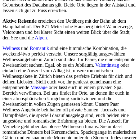
Geburtsort des Dadaismus gilt. Beide Orte liegen in der Altstadt und
lassen sich gut zu Fuss erreichen.
Aktive Reisende
erreichen den Uetliberg mit der Bahn ab dem
Hauptbahnhof. Der 871 Meter hohe Hausberg bietet Wanderwege,
Velorouten und bei klarer Sicht einen weiten Blick über die Stadt,
den See und die
Alpen
.
Wellness
und
Romantik
sind eine himmlische Kombination, die
weekend4two perfekt versteht. Unsere sorgfältig ausgewählten
Wellnessangebote in Zürich sind ideal für Paare, die eine entspannte
Zweisamkeit suchen. Egal, ob es ein Jubiläum,
Valentinstag
oder
einfach eine Auszeit vom Alltag ist, unsere romantischen
Wellnesspakete in Zürich bieten das perfekte Erlebnis für dich und
deinen Liebsten. Stellt euch vor, ihr geniesst gemeinsam eine
entspannende
Massage
oder lasst euch in einem privaten Spa-
Bereich verwöhnen. Bei uns findet ihr Orte, an denen ihr euch in
einer atmosphärischen Umgebung zurückziehen und die
Zweisamkeit in vollen Zügen geniessen könnt. Unsere Paar
Wellness Angebote beinhalten oft private Saunen, Jacuzzis und
Dampfbäder, die speziell darauf ausgelegt sind, euch beiden eine
ungestörte und romantische Erfahrung zu bieten. Die Auszeit für
Verliebte geht über das blosse Wellnessen hinaus. Sie umfasst
romantische Dinners bei Kerzenschein, Spaziergänge in malerischen
Gärten und entspannende Momente unter den Sternen. Jedes unserer