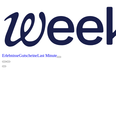
Erlebnisse
Gutscheine
Last Minute