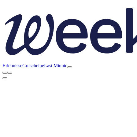
Erlebnisse
Gutscheine
Last Minute