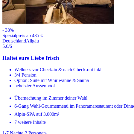
-
38
%
Spezialpreis ab 435 €
Deutschland
Allgäu
5.6
/6
Haltet eure Liebe frisch
Wellness vor Check-in & nach Check-out inkl.
3/4 Pension
Option: Suite mit Whirlwanne & Sauna
beheizter Aussenpool
Übernachtung im Zimmer deiner Wahl
6-Gang Wahl-Gourmetmenü im Panoramarestaurant oder Dinne
Alpin-SPA auf 3.000m²
7 weitere Inhalte
1-7
Nächte
·
2
Personen
·