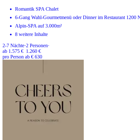
Romantik SPA Chalet
6-Gang Wahl-Gourmetmenü oder Dinner im Restaurant 1200
Alpin-SPA auf 3.000m²
8 weitere Inhalte
2-7
Nächte
·
2
Personen
·
ab
1.575 €
1.260 €
pro Person ab € 630