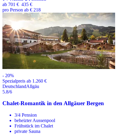
ab
701 €
435 €
pro Person ab € 218
-
20
%
Spezialpreis ab 1.260 €
Deutschland
Allgäu
5.8
/6
Chalet-Romantik in den Allgäuer Bergen
3/4 Pension
beheizter Aussenpool
Frühstück im Chalet
private Sauna