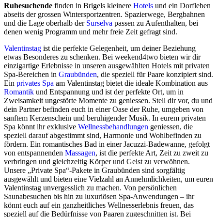
Ruhesuchende
finden in Brigels kleinere
Hotels
und ein Dorfleben
abseits der grossen Wintersportzentren. Spazierwege, Bergbahnen
und die Lage oberhalb der
Surselva
passen zu Aufenthalten, bei
denen wenig Programm und mehr freie Zeit gefragt sind.
Valentinstag
ist die perfekte Gelegenheit, um deiner Beziehung
etwas Besonderes zu schenken. Bei weekend4two bieten wir dir
einzigartige Erlebnisse in unseren ausgewählten Hotels mit privaten
Spa-Bereichen in
Graubünden
, die speziell für Paare konzipiert sind.
Ein
privates Spa
am Valentinstag bietet die ideale Kombination aus
Romantik
und Entspannung und ist der perfekte Ort, um in
Zweisamkeit ungestörte Momente zu geniessen. Stell dir vor, du und
dein Partner befinden euch in einer Oase der Ruhe, umgeben von
sanftem Kerzenschein und beruhigender Musik. In eurem privaten
Spa könnt ihr exklusive
Wellnessbehandlungen
geniessen, die
speziell darauf abgestimmt sind, Harmonie und Wohlbefinden zu
fördern. Ein romantisches Bad in einer Jacuzzi-Badewanne, gefolgt
von entspannenden
Massagen
, ist die perfekte Art, Zeit zu zweit zu
verbringen und gleichzeitig Körper und Geist zu verwöhnen.
Unsere „Private Spa“-Pakete in Graubünden sind sorgfältig
ausgewählt und bieten eine Vielzahl an Annehmlichkeiten, um euren
Valentinstag unvergesslich zu machen. Von persönlichen
Saunabesuchen bis hin zu luxuriösen Spa-Anwendungen – ihr
könnt euch auf ein ganzheitliches Wellnesserlebnis freuen, das
speziell auf die Bedürfnisse von Paaren zugeschnitten ist. Bei