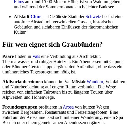
Flims
auf rund 1’000 Metern Höhe, ist von Wald umgeben
und während der Sommermonate ein beliebter Badesee.
Altstadt
Chur
— Die älteste Stadt der
Schweiz
besitzt eine
autofreie Altstadt mit verwinkelten Gassen, historischen
Gebäuden und sichtbaren Einflüssen der rätoromanischen
Kultur.
Für wen eignet sich Graubünden?
Paare
finden in
Vals
eine Verbindung aus Architektur,
Thermalwasser und ruhiger Hotelzeit. Ein Abendessen mit Capuns
oder Bündner Gerstensuppe ergänzt den Aufenthalt, ohne dass ein
umfangreiches Tagesprogramm nötig ist.
Aktivurlauber:innen
können im Val Müstair
Wandern
, Velofahren
und Naturbeobachtung auf engem Raum verbinden. Die Wege
reichen von einfachen Talrouten bis zu längeren Touren über
Alpweiden und Höhenwege.
Freundesgruppen
profitieren in
Arosa
von kurzen Wegen
zwischen Bergbahnen, Restaurants und Freizeitangeboten. Eine
Fahrt auf der Arosalinie lässt sich mit einer Wanderung, einem Spa-
Besuch oder einem gemeinsamen Abendessen ergänzen.