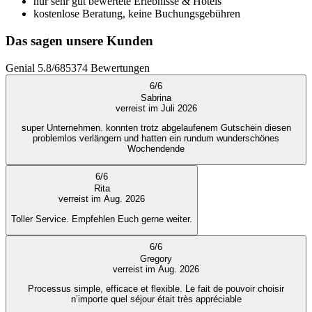
nur sehr gut bewertete Erlebnisse & Hotels
kostenlose Beratung, keine Buchungsgebühren
Das sagen unsere Kunden
Genial
5.8
/
6
85374
Bewertungen
6
/
6
Sabrina
verreist im Juli 2026
super Unternehmen. konnten trotz abgelaufenem Gutschein diesen
problemlos verlängern und hatten ein rundum wunderschönes
Wochendende
6
/
6
Rita
verreist im Aug. 2026
Toller Service. Empfehlen Euch gerne weiter.
6
/
6
Gregory
verreist im Aug. 2026
Processus simple, efficace et flexible. Le fait de pouvoir choisir
n’importe quel séjour était très appréciable