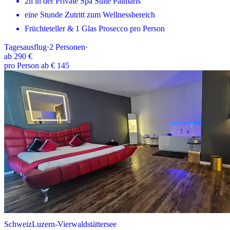
2h in der Private Spa Suite Palmaris
eine Stunde Zutritt zum Wellnessbereich
Früchteteller & 1 Glas Prosecco pro Person
Tagesausflug
·
2
Personen
·
ab
290 €
pro Person ab € 145
Schweiz
Luzern-Vierwaldstättersee