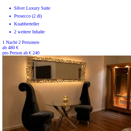
Silver Luxury Suite
Prosecco (2 dl)
Knabberteller
2 weitere Inhalte
1
Nacht
·
2
Personen
·
ab
480 €
pro Person ab € 240