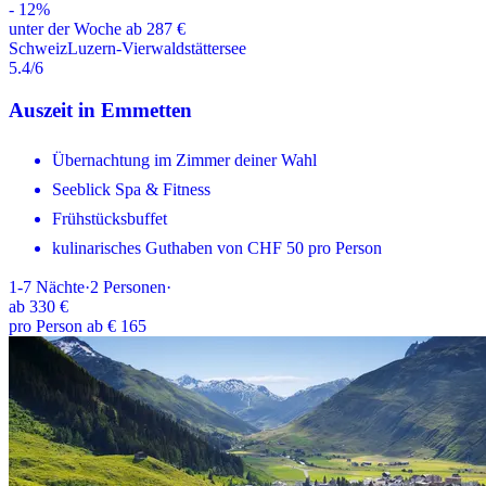
-
12
%
unter der Woche ab 287 €
Schweiz
Luzern-Vierwaldstättersee
5.4
/6
Auszeit in Emmetten
Übernachtung im Zimmer deiner Wahl
Seeblick Spa & Fitness
Frühstücksbuffet
kulinarisches Guthaben von CHF 50 pro Person
1-7
Nächte
·
2
Personen
·
ab
330 €
pro Person ab € 165