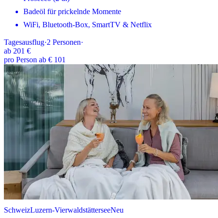
Badeöl für prickelnde Momente
WiFi, Bluetooth-Box, SmartTV & Netflix
Tagesausflug
·
2
Personen
·
ab
201 €
pro Person ab € 101
Schweiz
Luzern-Vierwaldstättersee
Neu