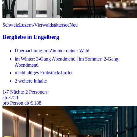
Schweiz
Luzern-Vierwaldstättersee
Neu
Bergliebe in Engelberg
Übernachtung im Zimmer deiner Wahl
im Winter: 3-Gang Abendmenü | im Sommer: 2-Gang
Abendmenü
reichhaltiges Frühstücksbuffet
2 weitere Inhalte
1-7
Nächte
·
2
Personen
·
ab
375 €
pro Person ab € 188