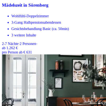
Mädelszeit in Sörenberg
Wohlfühl-Doppelzimmer
3-Gang Halbpensionsabendessen
Gesichtsbehandlung Basic (ca. 50min)
3 weitere Inhalte
2-7
Nächte
·
2
Personen
·
ab
1.262 €
pro Person ab € 631