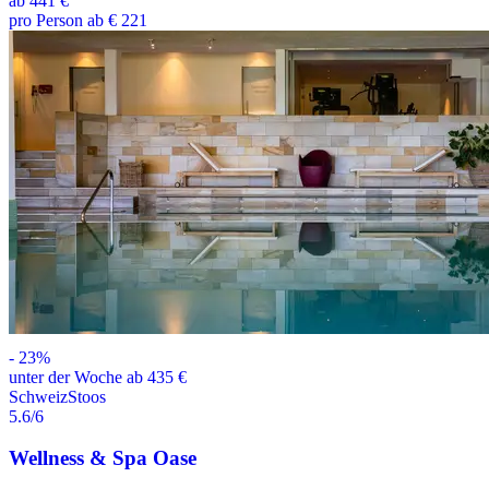
ab
441 €
pro Person ab € 221
-
23
%
unter der Woche ab 435 €
Schweiz
Stoos
5.6
/6
Wellness & Spa Oase