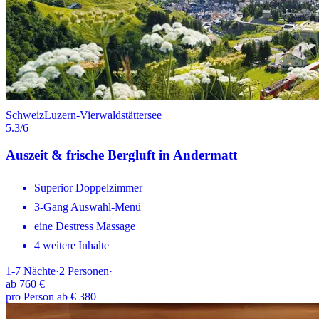
Schweiz
Luzern-Vierwaldstättersee
5.3
/6
Auszeit & frische Bergluft in Andermatt
Superior Doppelzimmer
3-Gang Auswahl-Menü
eine Destress Massage
4 weitere Inhalte
1-7
Nächte
·
2
Personen
·
ab
760 €
pro Person ab € 380