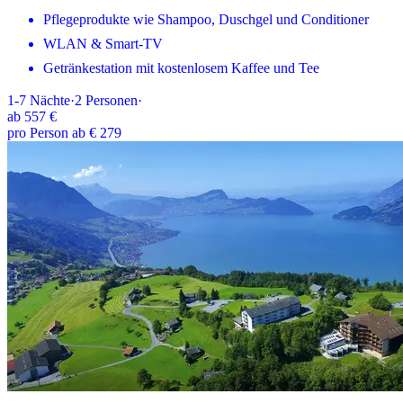
Pflegeprodukte wie Shampoo, Duschgel und Conditioner
WLAN & Smart-TV
Getränkestation mit kostenlosem Kaffee und Tee
1-7
Nächte
·
2
Personen
·
ab
557 €
pro Person ab € 279