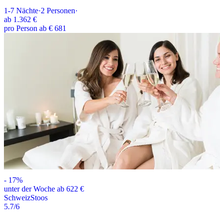
1-7
Nächte
·
2
Personen
·
ab
1.362 €
pro Person ab € 681
-
17
%
unter der Woche ab 622 €
Schweiz
Stoos
5.7
/6