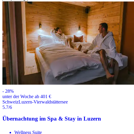
-
28
%
unter der Woche ab 401 €
Schweiz
Luzern-Vierwaldstättersee
5.7
/6
Übernachtung im Spa & Stay in Luzern
Wellness Suite