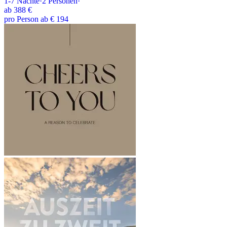
1-7
Nächte
·
2
Personen
·
ab
388 €
pro Person ab € 194