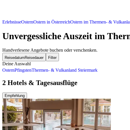
Erlebnisse
Ostern
Ostern in Österreich
Ostern im Thermen- & Vulkanla
Unvergessliche Auszeit im The
Handverlesene Angebote buchen oder verschenken.
Reisedatum
Reisedauer
Filter
Deine Auswahl
Ostern
Pfingsten
Thermen- & Vulkanland Steiermark
2 Hotels & Tagesausflüge
Empfehlung