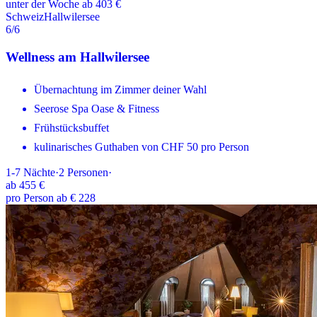
unter der Woche ab 403 €
Schweiz
Hallwilersee
6
/6
Wellness am Hallwilersee
Übernachtung im Zimmer deiner Wahl
Seerose Spa Oase & Fitness
Frühstücksbuffet
kulinarisches Guthaben von CHF 50 pro Person
1-7
Nächte
·
2
Personen
·
ab
455 €
pro Person ab € 228