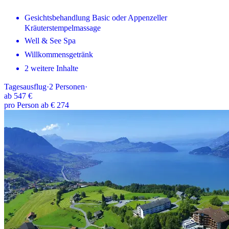
Gesichtsbehandlung Basic oder Appenzeller
Kräuterstempelmassage
Well & See Spa
Willkommensgetränk
2 weitere Inhalte
Tagesausflug
·
2
Personen
·
ab
547 €
pro Person ab € 274