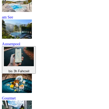
am See
Aussenpool
bis 3h Fahrzeit
Gourmet