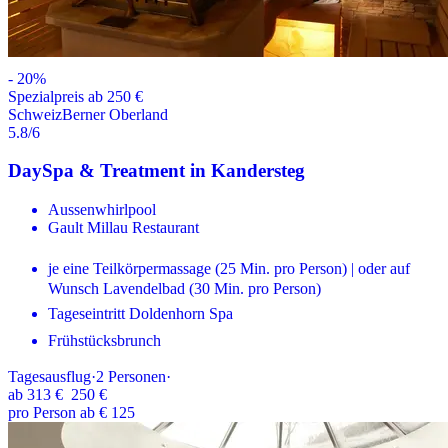
-
20
%
Spezialpreis ab 250 €
Schweiz
Berner Oberland
5.8
/6
DaySpa & Treatment in Kandersteg
Aussenwhirlpool
Gault Millau Restaurant
je eine Teilkörpermassage (25 Min. pro Person) | oder auf
Wunsch Lavendelbad (30 Min. pro Person)
Tageseintritt Doldenhorn Spa
Frühstücksbrunch
Tagesausflug
·
2
Personen
·
ab
313 €
250 €
pro Person ab € 125