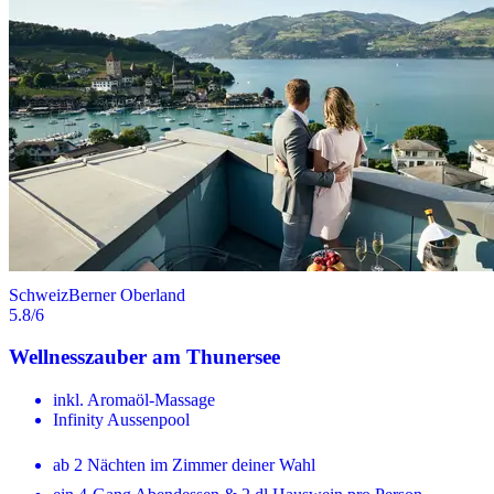
Schweiz
Berner Oberland
5.8
/6
Wellnesszauber am Thunersee
inkl. Aromaöl-Massage
Infinity Aussenpool
ab 2 Nächten im Zimmer deiner Wahl