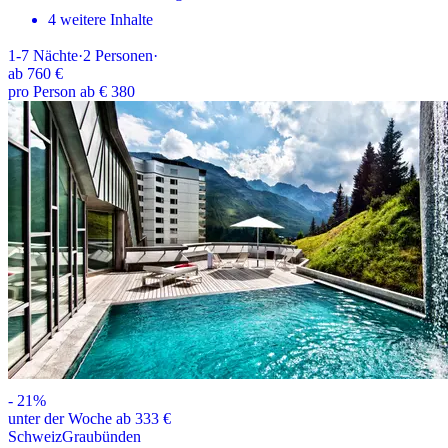
4 weitere Inhalte
1-7
Nächte
·
2
Personen
·
ab
760 €
pro Person ab € 380
-
21
%
unter der Woche ab 333 €
Schweiz
Graubünden