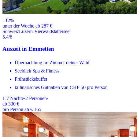
-
12
%
unter der Woche ab 287 €
Schweiz
Luzern-Vierwaldstättersee
5.4
/6
Auszeit in Emmetten
Übernachtung im Zimmer deiner Wahl
Seeblick Spa & Fitness
Frühstücksbuffet
kulinarisches Guthaben von CHF 50 pro Person
1-7
Nächte
·
2
Personen
·
ab
330 €
pro Person ab € 165