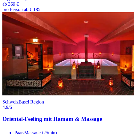
ab
369 €
pro Person ab € 185
Schweiz
Basel Region
4.9
/6
Oriental-Feeling mit Hamam & Massage
Paar-Massage (25min)