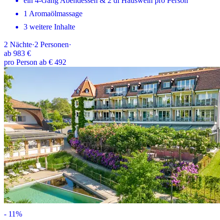
ein 4-Gang Abendessen & 2 dl Hauswein pro Person
1 Aromaölmassage
3 weitere Inhalte
2
Nächte
·
2
Personen
·
ab
983 €
pro Person ab € 492
-
11
%