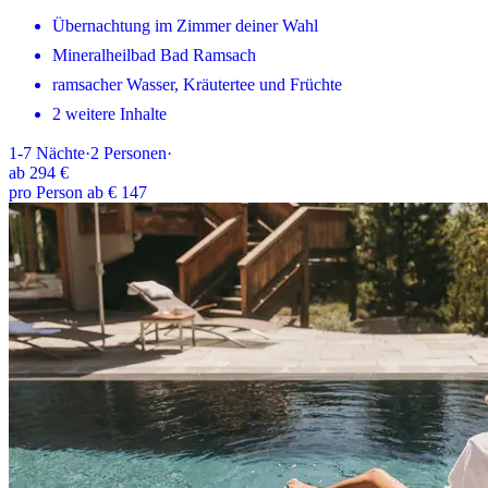
Übernachtung im Zimmer deiner Wahl
Mineralheilbad Bad Ramsach
ramsacher Wasser, Kräutertee und Früchte
2 weitere Inhalte
1-7
Nächte
·
2
Personen
·
ab
294 €
pro Person ab € 147