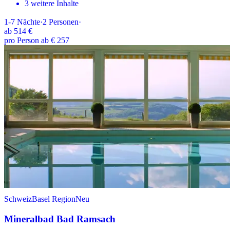
3 weitere Inhalte
1-7
Nächte
·
2
Personen
·
ab
514 €
pro Person ab € 257
Schweiz
Basel Region
Neu
Mineralbad Bad Ramsach