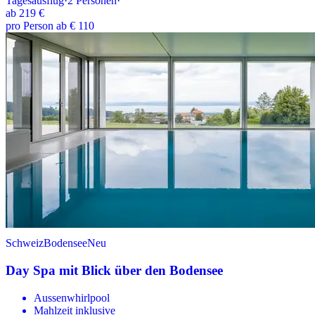
Tagesausflug
·
2
Personen
·
ab
219 €
pro Person ab € 110
Schweiz
Bodensee
Neu
Day Spa mit Blick über den Bodensee
Aussenwhirlpool
Mahlzeit inklusive