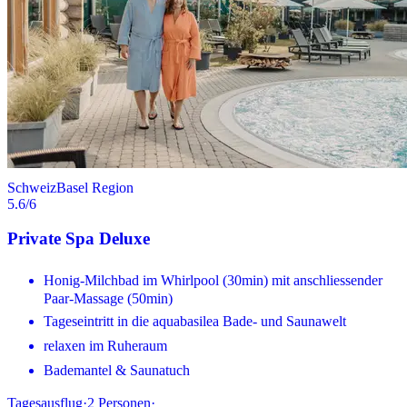
Schweiz
Basel Region
5.6
/6
Private Spa Deluxe
Honig-Milchbad im Whirlpool (30min) mit anschliessender
Paar-Massage (50min)
Tageseintritt in die aquabasilea Bade- und Saunawelt
relaxen im Ruheraum
Bademantel & Saunatuch
Tagesausflug
·
2
Personen
·