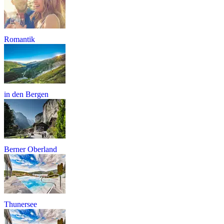
Romantik
in den Bergen
Berner Oberland
Thunersee