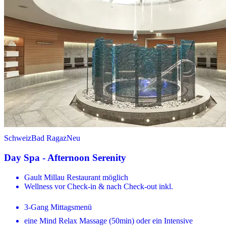
Schweiz
Bad Ragaz
Neu
Day Spa - Afternoon Serenity
Gault Millau Restaurant möglich
Wellness vor Check-in & nach Check-out inkl.
3-Gang Mittagsmenü
eine Mind Relax Massage (50min) oder ein Intensive