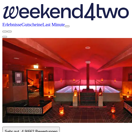
Erlebnisse
Gutscheine
Last Minute
Sehr gut
4.9
/6
62 Bewertungen