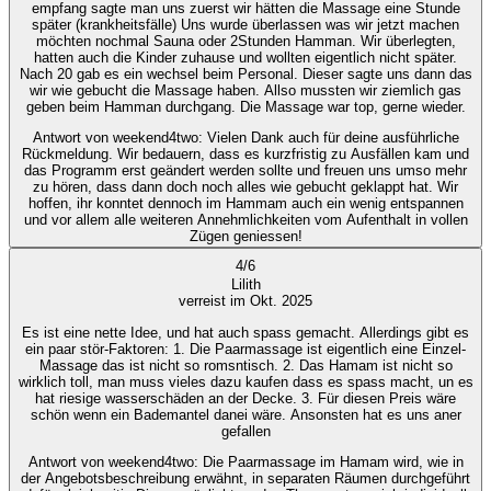
empfang sagte man uns zuerst wir hätten die Massage eine Stunde
später (krankheitsfälle) Uns wurde überlassen was wir jetzt machen
möchten nochmal Sauna oder 2Stunden Hamman. Wir überlegten,
hatten auch die Kinder zuhause und wollten eigentlich nicht später.
Nach 20 gab es ein wechsel beim Personal. Dieser sagte uns dann das
wir wie gebucht die Massage haben. Allso mussten wir ziemlich gas
geben beim Hamman durchgang. Die Massage war top, gerne wieder.
Antwort von weekend4two
: Vielen Dank auch für deine ausführliche
Rückmeldung. Wir bedauern, dass es kurzfristig zu Ausfällen kam und
das Programm erst geändert werden sollte und freuen uns umso mehr
zu hören, dass dann doch noch alles wie gebucht geklappt hat. Wir
hoffen, ihr konntet dennoch im Hammam auch ein wenig entspannen
und vor allem alle weiteren Annehmlichkeiten vom Aufenthalt in vollen
Zügen geniessen!
4
/
6
Lilith
verreist im Okt. 2025
Es ist eine nette Idee, und hat auch spass gemacht. Allerdings gibt es
ein paar stör-Faktoren: 1. Die Paarmassage ist eigentlich eine Einzel-
Massage das ist nicht so romsntisch. 2. Das Hamam ist nicht so
wirklich toll, man muss vieles dazu kaufen dass es spass macht, un es
hat riesige wasserschäden an der Decke. 3. Für diesen Preis wäre
schön wenn ein Bademantel danei wäre. Ansonsten hat es uns aner
gefallen
Antwort von weekend4two
: Die Paarmassage im Hamam wird, wie in
der Angebotsbeschreibung erwähnt, in separaten Räumen durchgeführt