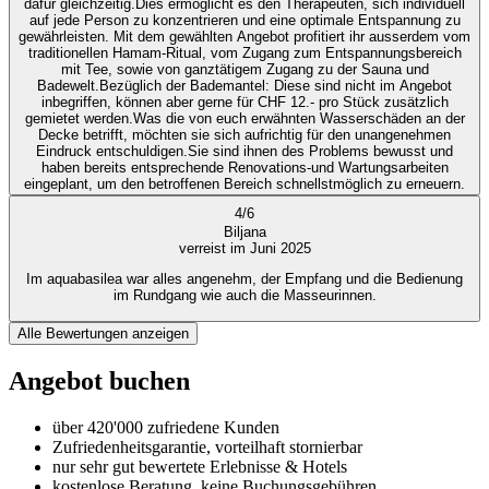
dafür gleichzeitig.Dies ermöglicht es den Therapeuten, sich individuell
auf jede Person zu konzentrieren und eine optimale Entspannung zu
gewährleisten. Mit dem gewählten Angebot profitiert ihr ausserdem vom
traditionellen Hamam-Ritual, vom Zugang zum Entspannungsbereich
mit Tee, sowie von ganztätigem Zugang zu der Sauna und
Badewelt.Bezüglich der Bademantel: Diese sind nicht im Angebot
inbegriffen, können aber gerne für CHF 12.- pro Stück zusätzlich
gemietet werden.Was die von euch erwähnten Wasserschäden an der
Decke betrifft, möchten sie sich aufrichtig für den unangenehmen
Eindruck entschuldigen.Sie sind ihnen des Problems bewusst und
haben bereits entsprechende Renovations-und Wartungsarbeiten
eingeplant, um den betroffenen Bereich schnellstmöglich zu erneuern.
4
/
6
Biljana
verreist im Juni 2025
Im aquabasilea war alles angenehm, der Empfang und die Bedienung
im Rundgang wie auch die Masseurinnen.
Alle Bewertungen anzeigen
Angebot buchen
über 420'000 zufriedene Kunden
Zufriedenheitsgarantie, vorteilhaft stornierbar
nur sehr gut bewertete Erlebnisse & Hotels
kostenlose Beratung, keine Buchungsgebühren