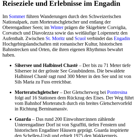
Reiseziele und Erlebnisse im Engadin
Im
Sommer
führen Wanderungen durch den Schweizerischen
Nationalpark, zum Morteratschgletscher und entlang der
Oberengadiner Seen; im
Winter
prägen die Skigebiete Corviglia,
Corvatsch und Diavolezza sowie das weitläufige Loipennetz den
Aufenthalt. Zwischen
St. Moritz
und
Scuol
verbindet das
Engadin
Hochgebirgslandschaften mit romanischer Kultur, historischen
Bahnstrecken und Orten, die ihren eigenen Rhythmus bewahrt
haben.
Silsersee und Halbinsel Chastè
– Der bis zu 71 Meter tiefe
Silsersee ist der grösste See Graubündens. Die bewaldete
Halbinsel Chastè ragt rund 300 Meter in den See und ist von
Sils Maria zu Fuss erreichbar.
Morteratschgletscher
– Der Gletscherweg bei
Pontresina
folgt auf 16 Stationen dem Rückzug des Eises. Der Weg führt
vom Bahnhof Morteratsch durch ein breites Gletschervorfeld
in Richtung Berninamassiv.
Guarda
– Das rund 200 Einwohner:innen zählende
Unterengadiner Dorf ist von Sgraffiti, tiefen Fenstern und
historischen Engadiner Häusern geprägt. Guarda inspirierte
den Schellen-Ursli und erhielt 1975 den Wakkerpreis.