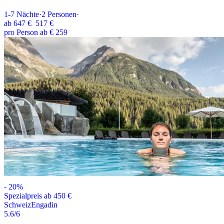
1-7
Nächte
·
2
Personen
·
ab
647 €
517 €
pro Person ab € 259
-
20
%
Spezialpreis ab 450 €
Schweiz
Engadin
5.6
/6