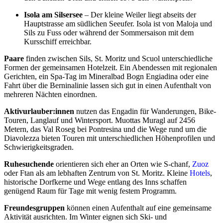
Isola am Silsersee
– Der kleine Weiler liegt abseits der
Hauptstrasse am südlichen Seeufer. Isola ist von Maloja und
Sils zu Fuss oder während der Sommersaison mit dem
Kursschiff erreichbar.
Paare
finden zwischen Sils, St. Moritz und Scuol unterschiedliche
Formen der gemeinsamen Hotelzeit. Ein Abendessen mit regionalen
Gerichten, ein Spa-Tag im Mineralbad Bogn Engiadina oder eine
Fahrt über die Berninalinie lassen sich gut in einen Aufenthalt von
mehreren Nächten einordnen.
Aktivurlauber:innen
nutzen das Engadin für Wanderungen, Bike-
Touren, Langlauf und Wintersport. Muottas Muragl auf 2456
Metern, das Val Roseg bei Pontresina und die Wege rund um die
Diavolezza bieten Touren mit unterschiedlichen Höhenprofilen und
Schwierigkeitsgraden.
Ruhesuchende
orientieren sich eher an Orten wie S-chanf,
Zuoz
oder Ftan als am lebhaften Zentrum von St. Moritz. Kleine
Hotels
,
historische Dorfkerne und Wege entlang des Inns schaffen
genügend Raum für Tage mit wenig festem Programm.
Freundesgruppen
können einen Aufenthalt auf eine gemeinsame
Aktivität ausrichten. Im Winter eignen sich Ski- und