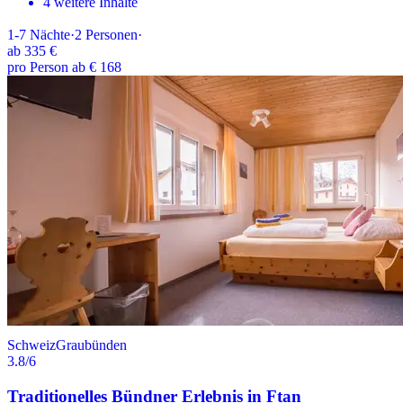
4 weitere Inhalte
1-7
Nächte
·
2
Personen
·
ab
335 €
pro Person ab € 168
Schweiz
Graubünden
3.8
/6
Traditionelles Bündner Erlebnis in Ftan