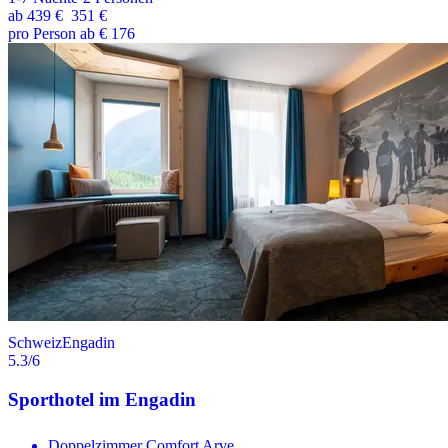
ab
439 €
351 €
pro Person ab € 176
Schweiz
Engadin
5.3
/6
Sporthotel im Engadin
Doppelzimmer Comfort Arve