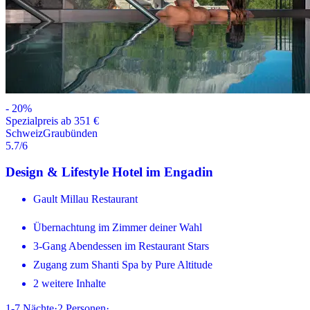
-
20
%
Spezialpreis ab 351 €
Schweiz
Graubünden
5.7
/6
Design & Lifestyle Hotel im Engadin
Gault Millau Restaurant
Übernachtung im Zimmer deiner Wahl
3-Gang Abendessen im Restaurant Stars
Zugang zum Shanti Spa by Pure Altitude
2 weitere Inhalte
1-7
Nächte
·
2
Personen
·