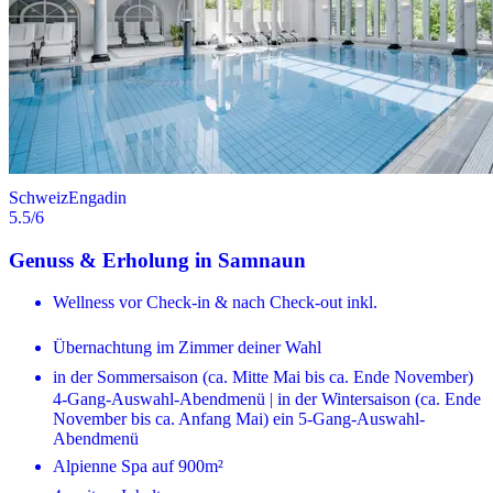
Schweiz
Engadin
5.5
/6
Genuss & Erholung in Samnaun
Wellness vor Check-in & nach Check-out inkl.
Übernachtung im Zimmer deiner Wahl
in der Sommersaison (ca. Mitte Mai bis ca. Ende November)
4-Gang-Auswahl-Abendmenü | in der Wintersaison (ca. Ende
November bis ca. Anfang Mai) ein 5-Gang-Auswahl-
Abendmenü
Alpienne Spa auf 900m²