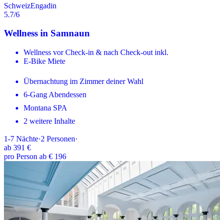
Schweiz
Engadin
5.7
/6
Wellness in Samnaun
Wellness vor Check-in & nach Check-out inkl.
E-Bike Miete
Übernachtung im Zimmer deiner Wahl
6-Gang Abendessen
Montana SPA
2 weitere Inhalte
1-7
Nächte
·
2
Personen
·
ab
391 €
pro Person ab € 196