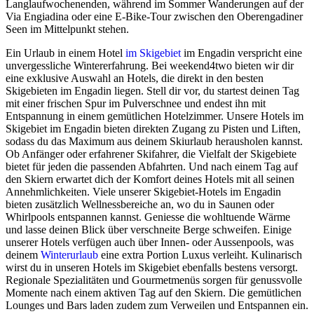
Langlaufwochenenden, während im Sommer Wanderungen auf der
Via Engiadina oder eine E-Bike-Tour zwischen den Oberengadiner
Seen im Mittelpunkt stehen.
Ein Urlaub in einem Hotel
im Skigebiet
im Engadin verspricht eine
unvergessliche Wintererfahrung. Bei weekend4two bieten wir dir
eine exklusive Auswahl an Hotels, die direkt in den besten
Skigebieten im Engadin liegen. Stell dir vor, du startest deinen Tag
mit einer frischen Spur im Pulverschnee und endest ihn mit
Entspannung in einem gemütlichen Hotelzimmer. Unsere Hotels im
Skigebiet im Engadin bieten direkten Zugang zu Pisten und Liften,
sodass du das Maximum aus deinem Skiurlaub herausholen kannst.
Ob Anfänger oder erfahrener Skifahrer, die Vielfalt der Skigebiete
bietet für jeden die passenden Abfahrten. Und nach einem Tag auf
den Skiern erwartet dich der Komfort deines Hotels mit all seinen
Annehmlichkeiten. Viele unserer Skigebiet-Hotels im Engadin
bieten zusätzlich Wellnessbereiche an, wo du in Saunen oder
Whirlpools entspannen kannst. Geniesse die wohltuende Wärme
und lasse deinen Blick über verschneite Berge schweifen. Einige
unserer Hotels verfügen auch über Innen- oder Aussenpools, was
deinem
Winterurlaub
eine extra Portion Luxus verleiht. Kulinarisch
wirst du in unseren Hotels im Skigebiet ebenfalls bestens versorgt.
Regionale Spezialitäten und Gourmetmenüs sorgen für genussvolle
Momente nach einem aktiven Tag auf den Skiern. Die gemütlichen
Lounges und Bars laden zudem zum Verweilen und Entspannen ein.