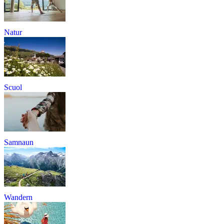
Natur
Scuol
Samnaun
Wandern