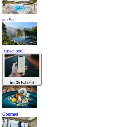
am See
Aussenpool
bis 3h Fahrzeit
Gourmet