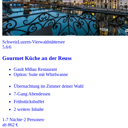
Schweiz
Luzern-Vierwaldstättersee
5.6
/6
Gourmet Küche an der Reuss
Gault Millau Restaurant
Option: Suite mit Whirlwanne
Übernachtung im Zimmer deiner Wahl
7-Gang Abendessen
Frühstücksbuffet
2 weitere Inhalte
1-7
Nächte
·
2
Personen
·
ab
862 €