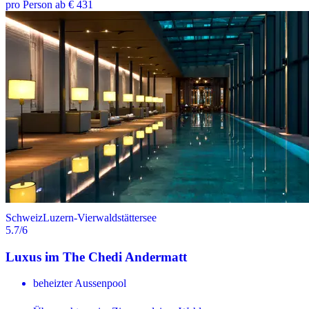
pro Person ab € 431
Schweiz
Luzern-Vierwaldstättersee
5.7
/6
Luxus im The Chedi Andermatt
beheizter Aussenpool