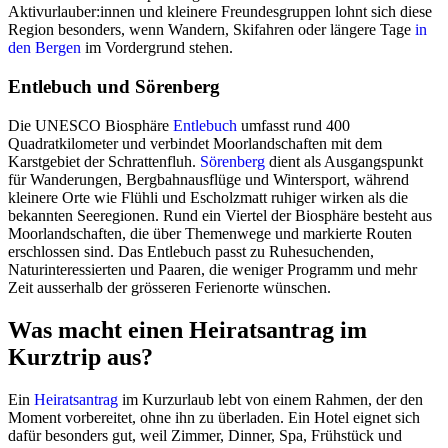
Aktivurlauber:innen und kleinere Freundesgruppen lohnt sich diese
Region besonders, wenn Wandern, Skifahren oder längere Tage
in
den Bergen
im Vordergrund stehen.
Entlebuch und Sörenberg
Die UNESCO Biosphäre
Entlebuch
umfasst rund 400
Quadratkilometer und verbindet Moorlandschaften mit dem
Karstgebiet der Schrattenfluh.
Sörenberg
dient als Ausgangspunkt
für Wanderungen, Bergbahnausflüge und Wintersport, während
kleinere Orte wie Flühli und Escholzmatt ruhiger wirken als die
bekannten Seeregionen. Rund ein Viertel der Biosphäre besteht aus
Moorlandschaften, die über Themenwege und markierte Routen
erschlossen sind. Das Entlebuch passt zu Ruhesuchenden,
Naturinteressierten und Paaren, die weniger Programm und mehr
Zeit ausserhalb der grösseren Ferienorte wünschen.
Was macht einen Heiratsantrag im
Kurztrip aus?
Ein
Heiratsantrag
im Kurzurlaub lebt von einem Rahmen, der den
Moment vorbereitet, ohne ihn zu überladen. Ein Hotel eignet sich
dafür besonders gut, weil Zimmer, Dinner, Spa, Frühstück und