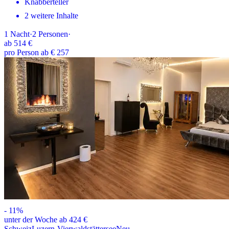
Knabberteller
2 weitere Inhalte
1
Nacht
·
2
Personen
·
ab
514 €
pro Person ab € 257
-
11
%
unter der Woche ab 424 €
Schweiz
Luzern-Vierwaldstättersee
Neu