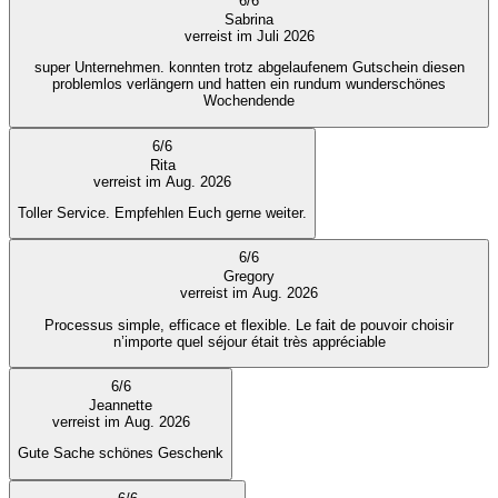
6
/
6
Sabrina
verreist im Juli 2026
super Unternehmen. konnten trotz abgelaufenem Gutschein diesen
problemlos verlängern und hatten ein rundum wunderschönes
Wochendende
6
/
6
Rita
verreist im Aug. 2026
Toller Service. Empfehlen Euch gerne weiter.
6
/
6
Gregory
verreist im Aug. 2026
Processus simple, efficace et flexible. Le fait de pouvoir choisir
n’importe quel séjour était très appréciable
6
/
6
Jeannette
verreist im Aug. 2026
Gute Sache schönes Geschenk