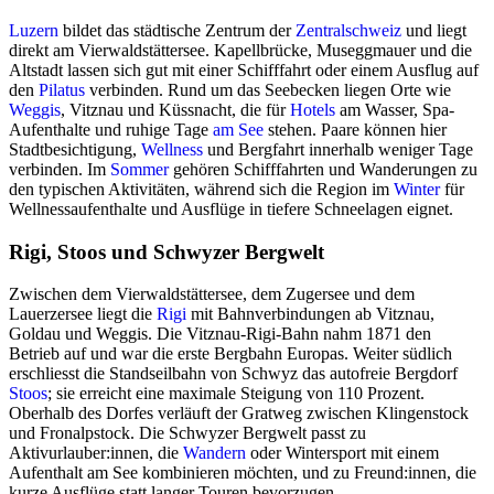
Luzern
bildet das städtische Zentrum der
Zentralschweiz
und liegt
direkt am Vierwaldstättersee. Kapellbrücke, Museggmauer und die
Altstadt lassen sich gut mit einer Schifffahrt oder einem Ausflug auf
den
Pilatus
verbinden. Rund um das Seebecken liegen Orte wie
Weggis
, Vitznau und Küssnacht, die für
Hotels
am Wasser, Spa-
Aufenthalte und ruhige Tage
am See
stehen. Paare können hier
Stadtbesichtigung,
Wellness
und Bergfahrt innerhalb weniger Tage
verbinden. Im
Sommer
gehören Schifffahrten und Wanderungen zu
den typischen Aktivitäten, während sich die Region im
Winter
für
Wellnessaufenthalte und Ausflüge in tiefere Schneelagen eignet.
Rigi, Stoos und Schwyzer Bergwelt
Zwischen dem Vierwaldstättersee, dem Zugersee und dem
Lauerzersee liegt die
Rigi
mit Bahnverbindungen ab Vitznau,
Goldau und Weggis. Die Vitznau-Rigi-Bahn nahm 1871 den
Betrieb auf und war die erste Bergbahn Europas. Weiter südlich
erschliesst die Standseilbahn von Schwyz das autofreie Bergdorf
Stoos
; sie erreicht eine maximale Steigung von 110 Prozent.
Oberhalb des Dorfes verläuft der Gratweg zwischen Klingenstock
und Fronalpstock. Die Schwyzer Bergwelt passt zu
Aktivurlauber:innen, die
Wandern
oder Wintersport mit einem
Aufenthalt am See kombinieren möchten, und zu Freund:innen, die
kurze Ausflüge statt langer Touren bevorzugen.