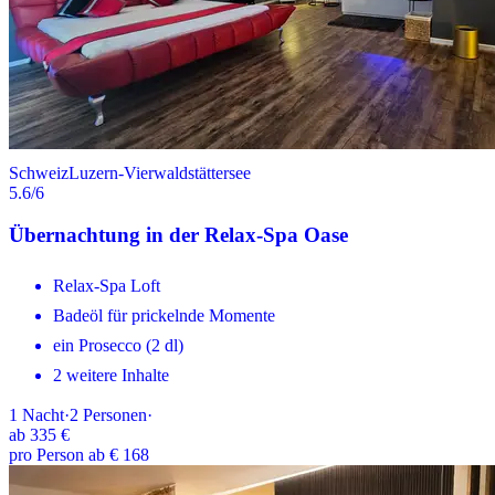
Schweiz
Luzern-Vierwaldstättersee
5.6
/6
Übernachtung in der Relax-Spa Oase
Relax-Spa Loft
Badeöl für prickelnde Momente
ein Prosecco (2 dl)
2 weitere Inhalte
1
Nacht
·
2
Personen
·
ab
335 €
pro Person ab € 168