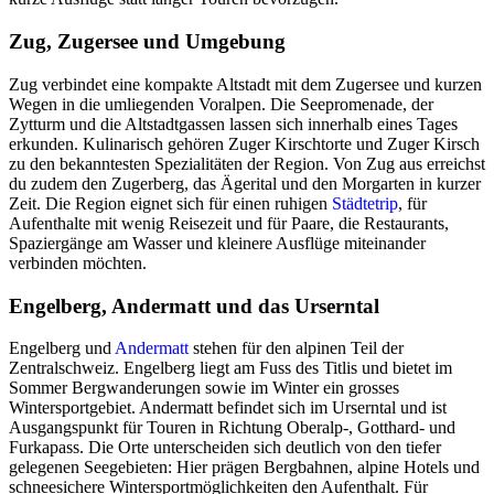
Zug, Zugersee und Umgebung
Zug verbindet eine kompakte Altstadt mit dem Zugersee und kurzen
Wegen in die umliegenden Voralpen. Die Seepromenade, der
Zytturm und die Altstadtgassen lassen sich innerhalb eines Tages
erkunden. Kulinarisch gehören Zuger Kirschtorte und Zuger Kirsch
zu den bekanntesten Spezialitäten der Region. Von Zug aus erreichst
du zudem den Zugerberg, das Ägerital und den Morgarten in kurzer
Zeit. Die Region eignet sich für einen ruhigen
Städtetrip
, für
Aufenthalte mit wenig Reisezeit und für Paare, die Restaurants,
Spaziergänge am Wasser und kleinere Ausflüge miteinander
verbinden möchten.
Engelberg, Andermatt und das Urserntal
Engelberg und
Andermatt
stehen für den alpinen Teil der
Zentralschweiz. Engelberg liegt am Fuss des Titlis und bietet im
Sommer Bergwanderungen sowie im Winter ein grosses
Wintersportgebiet. Andermatt befindet sich im Urserntal und ist
Ausgangspunkt für Touren in Richtung Oberalp-, Gotthard- und
Furkapass. Die Orte unterscheiden sich deutlich von den tiefer
gelegenen Seegebieten: Hier prägen Bergbahnen, alpine Hotels und
schneesichere Wintersportmöglichkeiten den Aufenthalt. Für