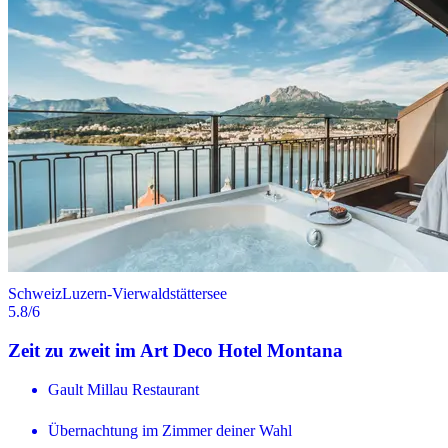
Schweiz
Luzern-Vierwaldstättersee
5.8
/6
Zeit zu zweit im Art Deco Hotel Montana
Gault Millau Restaurant
Übernachtung im Zimmer deiner Wahl