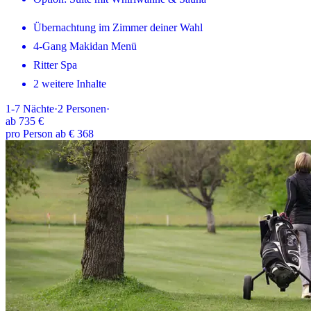
Übernachtung im Zimmer deiner Wahl
4-Gang Makidan Menü
Ritter Spa
2 weitere Inhalte
1-7
Nächte
·
2
Personen
·
ab
735 €
pro Person ab € 368