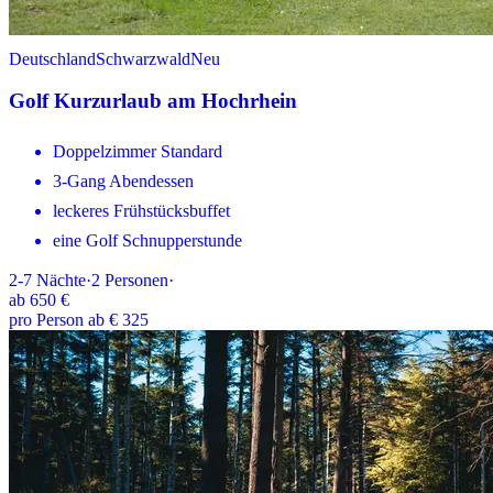
Deutschland
Schwarzwald
Neu
Golf Kurzurlaub am Hochrhein
Doppelzimmer Standard
3-Gang Abendessen
leckeres Frühstücksbuffet
eine Golf Schnupperstunde
2-7
Nächte
·
2
Personen
·
ab
650 €
pro Person ab € 325