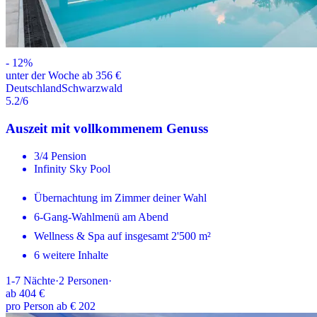
-
12
%
unter der Woche ab 356 €
Deutschland
Schwarzwald
5.2
/6
Auszeit mit vollkommenem Genuss
3/4 Pension
Infinity Sky Pool
Übernachtung im Zimmer deiner Wahl
6-Gang-Wahlmenü am Abend
Wellness & Spa auf insgesamt 2'500 m²
6 weitere Inhalte
1-7
Nächte
·
2
Personen
·
ab
404 €
pro Person ab € 202