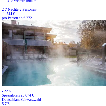
8 weitere Inhalte
2-7
Nächte
·
2
Personen
·
ab
544 €
pro Person ab € 272
-
22
%
Spezialpreis ab 674 €
Deutschland
Schwarzwald
5.7
/6