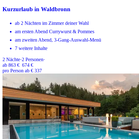
Kurzurlaub in Waldbronn
ab 2 Nächten im Zimmer deiner Wahl
am ersten Abend Currywurst & Pommes
am zweiten Abend, 3-Gang-Auswahl-Menü
7 weitere Inhalte
2
Nächte
·
2
Personen
·
ab
863 €
674 €
pro Person ab € 337