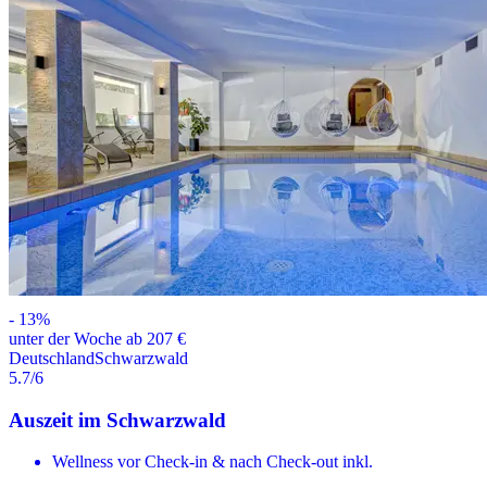
-
13
%
unter der Woche ab 207 €
Deutschland
Schwarzwald
5.7
/6
Auszeit im Schwarzwald
Wellness vor Check-in & nach Check-out inkl.