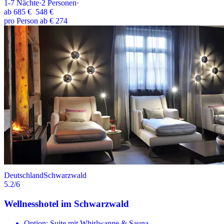
1-7
Nächte
·
2
Personen
·
ab
685 €
548 €
pro Person ab € 274
Deutschland
Schwarzwald
5.2
/6
Wellnesshotel im Schwarzwald
Option: Suite mit Whirlwanne & Sauna