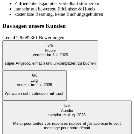
Zufriedenheitsgarantie, vorteilhaft stornierbar
nur sehr gut bewertete Erlebnisse & Hotels
kostenlose Beratung, keine Buchungsgebühren
Das sagen unsere Kunden
Genial
5.8
/
6
85361
Bewertungen
6
/
6
Nicole
verreist im Juli 2026
super Angebot, einfach und unkompliziert zu buchen
6
/
6
Luigi
verreist im Juli 2026
Wir waren sehr zufrieden mit Euch
6
/
6
Aurelie
verreist im Aug. 2026
Merci pour toutes vos réponses rapides et j’ai apprécié le petit
message pour notre départ