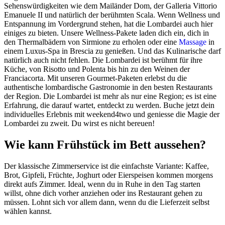
Sehenswürdigkeiten wie dem Mailänder Dom, der Galleria Vittorio
Emanuele II und natürlich der berühmten Scala. Wenn Wellness und
Entspannung im Vordergrund stehen, hat die Lombardei auch hier
einiges zu bieten. Unsere Wellness-Pakete laden dich ein, dich in
den Thermalbädern von Sirmione zu erholen oder eine
Massage
in
einem Luxus-Spa in Brescia zu genießen. Und das Kulinarische darf
natürlich auch nicht fehlen. Die Lombardei ist berühmt für ihre
Küche, von Risotto und Polenta bis hin zu den Weinen der
Franciacorta. Mit unseren Gourmet-Paketen erlebst du die
authentische lombardische Gastronomie in den besten Restaurants
der Region. Die Lombardei ist mehr als nur eine Region; es ist eine
Erfahrung, die darauf wartet, entdeckt zu werden. Buche jetzt dein
individuelles Erlebnis mit weekend4two und geniesse die Magie der
Lombardei zu zweit. Du wirst es nicht bereuen!
Wie kann Frühstück im Bett aussehen?
Der klassische Zimmerservice ist die einfachste Variante: Kaffee,
Brot, Gipfeli, Früchte, Joghurt oder Eierspeisen kommen morgens
direkt aufs Zimmer. Ideal, wenn du in Ruhe in den Tag starten
willst, ohne dich vorher anziehen oder ins Restaurant gehen zu
müssen. Lohnt sich vor allem dann, wenn du die Lieferzeit selbst
wählen kannst.