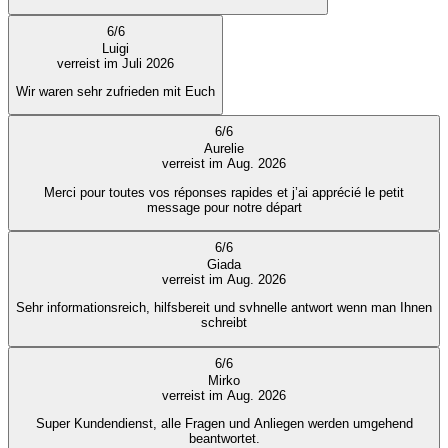
6
/
6
Luigi
verreist im Juli 2026
Wir waren sehr zufrieden mit Euch
6
/
6
Aurelie
verreist im Aug. 2026
Merci pour toutes vos réponses rapides et j’ai apprécié le petit
message pour notre départ
6
/
6
Giada
verreist im Aug. 2026
Sehr informationsreich, hilfsbereit und svhnelle antwort wenn man Ihnen
schreibt
6
/
6
Mirko
verreist im Aug. 2026
Super Kundendienst, alle Fragen und Anliegen werden umgehend
beantwortet.