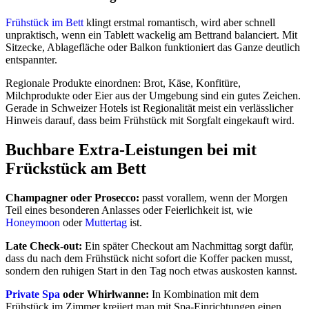
Frühstück im Bett
klingt erstmal romantisch, wird aber schnell
unpraktisch, wenn ein Tablett wackelig am Bettrand balanciert. Mit
Sitzecke, Ablagefläche oder Balkon funktioniert das Ganze deutlich
entspannter.
Regionale Produkte einordnen: Brot, Käse, Konfitüre,
Milchprodukte oder Eier aus der Umgebung sind ein gutes Zeichen.
Gerade in Schweizer Hotels ist Regionalität meist ein verlässlicher
Hinweis darauf, dass beim Frühstück mit Sorgfalt eingekauft wird.
Buchbare Extra-Leistungen bei mit
Frückstück am Bett
Champagner oder Prosecco:
passt vorallem, wenn der Morgen
Teil eines besonderen Anlasses oder Feierlichkeit ist, wie
Honeymoon
oder
Muttertag
ist.
Late Check-out:
Ein später Checkout am Nachmittag sorgt dafür,
dass du nach dem Frühstück nicht sofort die Koffer packen musst,
sondern den ruhigen Start in den Tag noch etwas auskosten kannst.
Private Spa
oder Whirlwanne:
In Kombination mit dem
Frühstück im Zimmer kreiiert man mit Spa-Einrichtungen einen