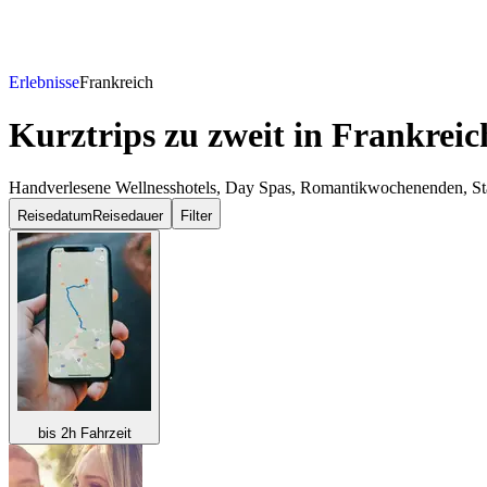
Erlebnisse
Frankreich
Kurztrips zu zweit
in Frankreic
Handverlesene Wellnesshotels, Day Spas, Romantikwochenenden, Städt
Reisedatum
Reisedauer
Filter
bis 2h Fahrzeit