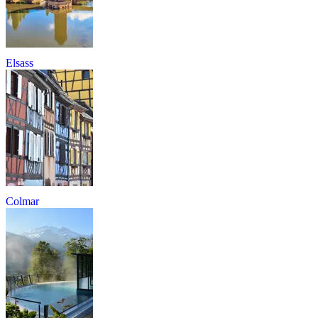
Elsass
Colmar