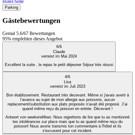
Hotel-Seite
Parking
Gästebewertungen
Genial
5.6
/
6
7
Bewertungen
95%
empfehlen dieses Angebot
6
/
6
Claude
verreist im Mai 2024
Excellent la suite , le repas le petit déjeuner Séjour très réussi
4
/
6
Lisa
verreist im Juli 2023
Bon établissement. Restaurant très decevant. Même si j'avais averti à
l’avance au sujet de mon allergie aux poissons, aucun
replacement/substitution aux plats proposés n’avait été proposé. J’ai
quand même reçu du poisson en entrée. Décevant !
Antwort von weekend4two
: Nous regrettons de lire que tu as mentionné
tes intolérances sur place mais que tu as quand même reçu du
poisson! Nous avons transmis ton commentaire à l'hôtel et ils
s'excusent pour cet incident.