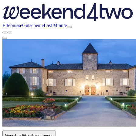
Erlebnisse
Gutscheine
Last Minute
Genial
5.6
/6
7 Bewertungen