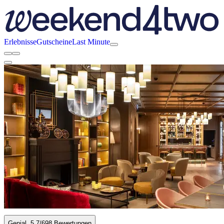
Erlebnisse
Gutscheine
Last Minute
Genial
5.7
/6
98 Bewertungen