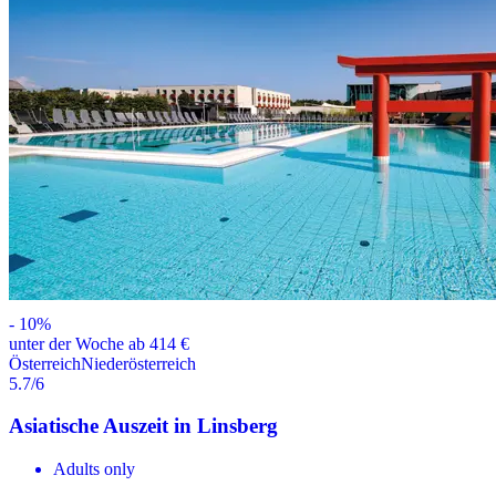
-
10
%
unter der Woche ab 414 €
Österreich
Niederösterreich
5.7
/6
Asiatische Auszeit in Linsberg
Adults only