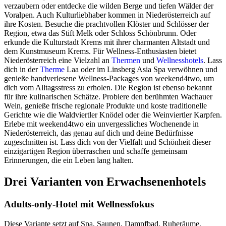
verzaubern oder entdecke die wilden Berge und tiefen Wälder der
Voralpen. Auch Kulturliebhaber kommen in Niederösterreich auf
ihre Kosten. Besuche die prachtvollen Klöster und Schlösser der
Region, etwa das Stift Melk oder Schloss Schönbrunn. Oder
erkunde die Kulturstadt Krems mit ihrer charmanten Altstadt und
dem Kunstmuseum Krems. Für Wellness-Enthusiasten bietet
Niederösterreich eine Vielzahl an
Thermen
und
Wellnesshotels
. Lass
dich in der
Therme
Laa oder im Linsberg Asia Spa verwöhnen und
genieße handverlesene Wellness-Packages von weekend4two, um
dich vom Alltagsstress zu erholen. Die Region ist ebenso bekannt
für ihre kulinarischen Schätze. Probiere den berühmten Wachauer
Wein, genieße frische regionale Produkte und koste traditionelle
Gerichte wie die Waldviertler Knödel oder die Weinviertler Karpfen.
Erlebe mit weekend4two ein unvergessliches Wochenende in
Niederösterreich, das genau auf dich und deine Bedürfnisse
zugeschnitten ist. Lass dich von der Vielfalt und Schönheit dieser
einzigartigen Region überraschen und schaffe gemeinsam
Erinnerungen, die ein Leben lang halten.
Drei Varianten von Erwachsenenhotels
Adults-only-Hotel mit Wellnessfokus
Diese Variante setzt auf Spa, Saunen, Dampfbad, Ruheräume,