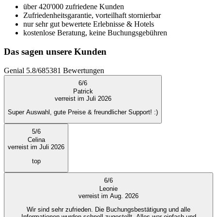
über 420'000 zufriedene Kunden
Zufriedenheitsgarantie, vorteilhaft stornierbar
nur sehr gut bewertete Erlebnisse & Hotels
kostenlose Beratung, keine Buchungsgebühren
Das sagen unsere Kunden
Genial
5.8
/
6
85381
Bewertungen
6
/
6
Patrick
verreist im Juli 2026
Super Auswahl, gute Preise & freundlicher Support! :)
5
/
6
Celina
verreist im Juli 2026
top
6
/
6
Leonie
verreist im Aug. 2026
Wir sind sehr zufrieden. Die Buchungsbestätigung und alle
Informationen wurden schnell zugestellt. Alles war einfach und