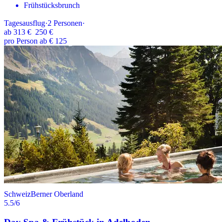
Frühstücksbrunch
Tagesausflug
·
2
Personen
·
ab
313 €
250 €
pro Person ab € 125
Schweiz
Berner Oberland
5.5
/6