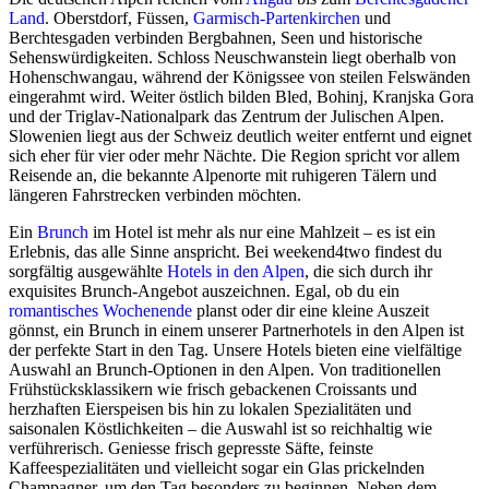
Land
. Oberstdorf, Füssen,
Garmisch-Partenkirchen
und
Berchtesgaden verbinden Bergbahnen, Seen und historische
Sehenswürdigkeiten. Schloss Neuschwanstein liegt oberhalb von
Hohenschwangau, während der Königssee von steilen Felswänden
eingerahmt wird. Weiter östlich bilden Bled, Bohinj, Kranjska Gora
und der Triglav-Nationalpark das Zentrum der Julischen Alpen.
Slowenien liegt aus der Schweiz deutlich weiter entfernt und eignet
sich eher für vier oder mehr Nächte. Die Region spricht vor allem
Reisende an, die bekannte Alpenorte mit ruhigeren Tälern und
längeren Fahrstrecken verbinden möchten.
Ein
Brunch
im Hotel ist mehr als nur eine Mahlzeit – es ist ein
Erlebnis, das alle Sinne anspricht. Bei weekend4two findest du
sorgfältig ausgewählte
Hotels
in den Alpen
, die sich durch ihr
exquisites Brunch-Angebot auszeichnen. Egal, ob du ein
romantisches Wochenende
planst oder dir eine kleine Auszeit
gönnst, ein Brunch in einem unserer Partnerhotels in den Alpen ist
der perfekte Start in den Tag. Unsere Hotels bieten eine vielfältige
Auswahl an Brunch-Optionen in den Alpen. Von traditionellen
Frühstücksklassikern wie frisch gebackenen Croissants und
herzhaften Eierspeisen bis hin zu lokalen Spezialitäten und
saisonalen Köstlichkeiten – die Auswahl ist so reichhaltig wie
verführerisch. Geniesse frisch gepresste Säfte, feinste
Kaffeespezialitäten und vielleicht sogar ein Glas prickelnden
Champagner, um den Tag besonders zu beginnen. Neben dem