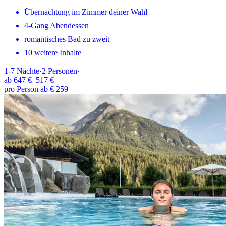
Übernachtung im Zimmer deiner Wahl
4-Gang Abendessen
romantisches Bad zu zweit
10 weitere Inhalte
1-7
Nächte
·
2
Personen
·
ab
647 €
517 €
pro Person ab € 259