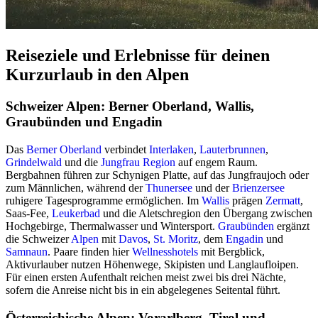
Reiseziele und Erlebnisse für deinen
Kurzurlaub in den Alpen
Schweizer Alpen: Berner Oberland, Wallis,
Graubünden und Engadin
Das
Berner Oberland
verbindet
Interlaken
,
Lauterbrunnen
,
Grindelwald
und die
Jungfrau Region
auf engem Raum.
Bergbahnen führen zur Schynigen Platte, auf das Jungfraujoch oder
zum Männlichen, während der
Thunersee
und der
Brienzersee
ruhigere Tagesprogramme ermöglichen. Im
Wallis
prägen
Zermatt
,
Saas-Fee,
Leukerbad
und die Aletschregion den Übergang zwischen
Hochgebirge, Thermalwasser und Wintersport.
Graubünden
ergänzt
die Schweizer
Alpen
mit
Davos
,
St. Moritz
, dem
Engadin
und
Samnaun
. Paare finden hier
Wellnesshotels
mit Bergblick,
Aktivurlauber nutzen Höhenwege, Skipisten und Langlaufloipen.
Für einen ersten Aufenthalt reichen meist zwei bis drei Nächte,
sofern die Anreise nicht bis in ein abgelegenes Seitental führt.
Österreichische Alpen: Vorarlberg, Tirol und