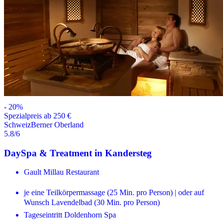
-
20
%
Spezialpreis ab 250 €
Schweiz
Berner Oberland
5.8
/6
DaySpa & Treatment in Kandersteg
Gault Millau Restaurant
je eine Teilkörpermassage (25 Min. pro Person) | oder auf
Wunsch Lavendelbad (30 Min. pro Person)
Tageseintritt Doldenhorn Spa