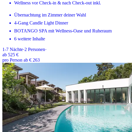
Wellness vor Check-in & nach Check-out inkl.
Übernachtung im Zimmer deiner Wahl
4-Gang Candle Light Dinner
BOTANGO SPA mit Wellness-Oase und Ruheraum
6 weitere Inhalte
1-7
Nächte
·
2
Personen
·
ab
525 €
pro Person ab € 263