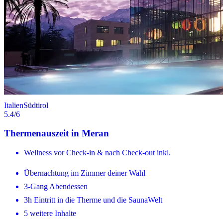
Italien
Südtirol
5.4
/6
Thermenauszeit in Meran
Wellness vor Check-in & nach Check-out inkl.
Übernachtung im Zimmer deiner Wahl
3-Gang Abendessen
3h Eintritt in die Therme und die SaunaWelt
5 weitere Inhalte