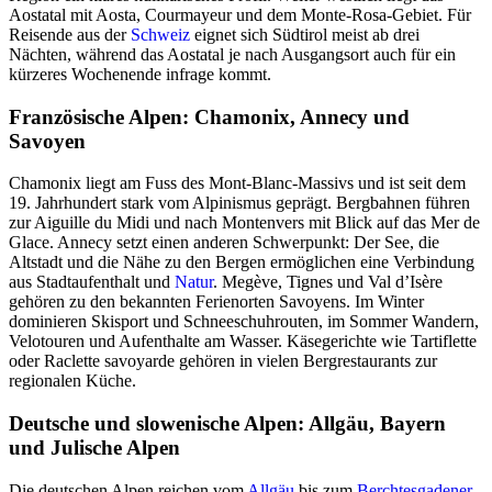
Aostatal mit Aosta, Courmayeur und dem Monte-Rosa-Gebiet. Für
Reisende aus der
Schweiz
eignet sich Südtirol meist ab drei
Nächten, während das Aostatal je nach Ausgangsort auch für ein
kürzeres Wochenende infrage kommt.
Französische Alpen: Chamonix, Annecy und
Savoyen
Chamonix liegt am Fuss des Mont-Blanc-Massivs und ist seit dem
19. Jahrhundert stark vom Alpinismus geprägt. Bergbahnen führen
zur Aiguille du Midi und nach Montenvers mit Blick auf das Mer de
Glace. Annecy setzt einen anderen Schwerpunkt: Der See, die
Altstadt und die Nähe zu den Bergen ermöglichen eine Verbindung
aus Stadtaufenthalt und
Natur
. Megève, Tignes und Val d’Isère
gehören zu den bekannten Ferienorten Savoyens. Im Winter
dominieren Skisport und Schneeschuhrouten, im Sommer Wandern,
Velotouren und Aufenthalte am Wasser. Käsegerichte wie Tartiflette
oder Raclette savoyarde gehören in vielen Bergrestaurants zur
regionalen Küche.
Deutsche und slowenische Alpen: Allgäu, Bayern
und Julische Alpen
Die deutschen Alpen reichen vom
Allgäu
bis zum
Berchtesgadener