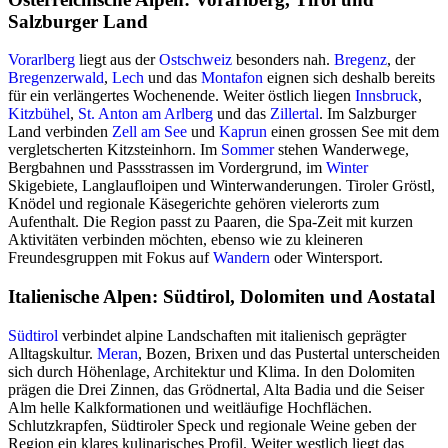
Salzburger Land
Vorarlberg
liegt aus der
Ostschweiz
besonders nah.
Bregenz
, der
Bregenzerwald
,
Lech
und das
Montafon
eignen sich deshalb bereits
für ein verlängertes Wochenende. Weiter östlich liegen
Innsbruck
,
Kitzbühel
,
St. Anton am Arlberg
und das
Zillertal
. Im Salzburger
Land verbinden
Zell am See
und
Kaprun
einen grossen See mit dem
vergletscherten Kitzsteinhorn. Im
Sommer
stehen Wanderwege,
Bergbahnen und Passstrassen im Vordergrund, im
Winter
Skigebiete, Langlaufloipen und Winterwanderungen. Tiroler Gröstl,
Knödel und regionale Käsegerichte gehören vielerorts zum
Aufenthalt. Die Region passt zu Paaren, die Spa-Zeit mit kurzen
Aktivitäten verbinden möchten, ebenso wie zu kleineren
Freundesgruppen mit Fokus auf
Wandern
oder Wintersport.
Italienische Alpen: Südtirol, Dolomiten und Aostatal
Südtirol
verbindet alpine Landschaften mit italienisch geprägter
Alltagskultur.
Meran
, Bozen, Brixen und das Pustertal unterscheiden
sich durch Höhenlage, Architektur und Klima. In den Dolomiten
prägen die Drei Zinnen, das Grödnertal, Alta Badia und die Seiser
Alm helle Kalkformationen und weitläufige Hochflächen.
Schlutzkrapfen, Südtiroler Speck und regionale Weine geben der
Region ein klares kulinarisches Profil. Weiter westlich liegt das