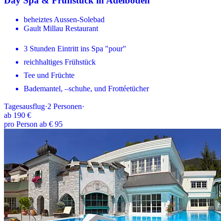
Day Spa & Frühstück in Adelboden
beheiztes Aussen-Solebad
Gault Millau Restaurant
3 Stunden Eintritt ins Spa "pour"
reichhaltiges Frühstück
Tee und Früchte
Bademantel, –schuhe, und Frottéetücher
Tagesausflug
·
2
Personen
·
ab
190 €
pro Person ab € 95