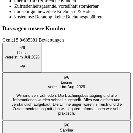
über 420'000 zufriedene Kunden
Zufriedenheitsgarantie, vorteilhaft stornierbar
nur sehr gut bewertete Erlebnisse & Hotels
kostenlose Beratung, keine Buchungsgebühren
Das sagen unsere Kunden
Genial
5.8
/
6
85381
Bewertungen
5
/
6
Celina
verreist im Juli 2026
top
6
/
6
Leonie
verreist im Aug. 2026
Wir sind sehr zufrieden. Die Buchungsbestätigung und alle
Informationen wurden schnell zugestellt. Alles war einfach und
verständlich aufgebaut. Die Erinnerungen waren hilfreich und die
Zusammenfassung mit den wichtigsten Informationen war sehr
praktisch.
6
/
6
Sabrina