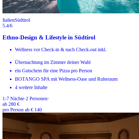
Italien
Südtirol
5.4
/6
Ethno-Design & Lifestyle in Südtirol
Wellness vor Check-in & nach Check-out inkl.
Übernachtung im Zimmer deiner Wahl
ein Gutschein für eine Pizza pro Person
BOTANGO SPA mit Wellness-Oase und Ruheraum
4 weitere Inhalte
1-7
Nächte
·
2
Personen
·
ab
280 €
pro Person ab € 140