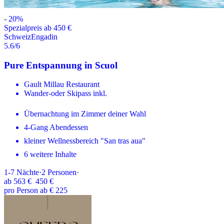
-
20
%
Spezialpreis ab 450 €
Schweiz
Engadin
5.6
/6
Pure Entspannung in Scuol
Gault Millau Restaurant
Wander-oder Skipass inkl.
Übernachtung im Zimmer deiner Wahl
4-Gang Abendessen
kleiner Wellnessbereich "San tras aua"
6 weitere Inhalte
1-7
Nächte
·
2
Personen
·
ab
563 €
450 €
pro Person ab € 225