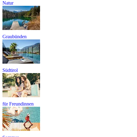
Natur
Graubünden
Südtirol
für Freundinnen