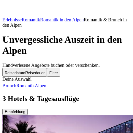
Erlebnisse
Romantik
Romantik in den Alpen
Romantik & Brunch in
den Alpen
Unvergessliche Auszeit in den
Alpen
Handverlesene Angebote buchen oder verschenken.
Reisedatum
Reisedauer
Filter
Deine Auswahl
Brunch
Romantik
Alpen
3 Hotels & Tagesausflüge
Empfehlung