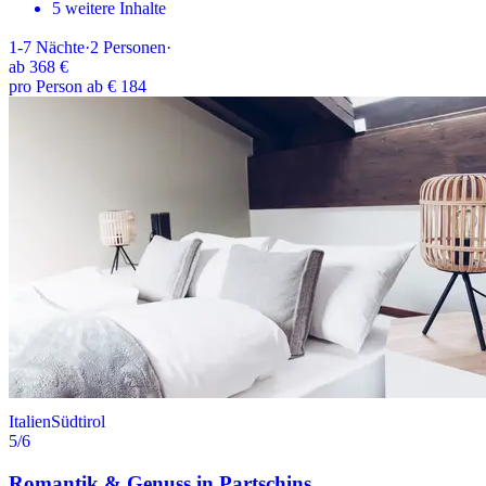
5 weitere Inhalte
1-7
Nächte
·
2
Personen
·
ab
368 €
pro Person ab € 184
Italien
Südtirol
5
/6
Romantik & Genuss in Partschins