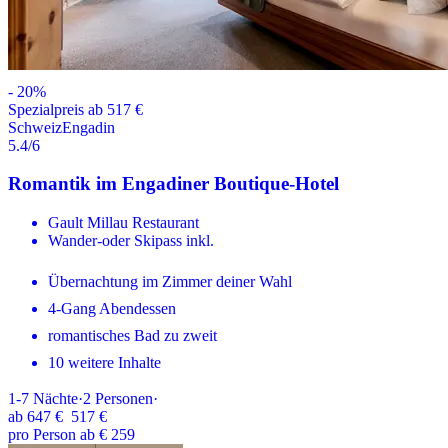
-
20
%
Spezialpreis ab 517 €
Schweiz
Engadin
5.4
/6
Romantik im Engadiner Boutique-Hotel
Gault Millau Restaurant
Wander-oder Skipass inkl.
Übernachtung im Zimmer deiner Wahl
4-Gang Abendessen
romantisches Bad zu zweit
10 weitere Inhalte
1-7
Nächte
·
2
Personen
·
ab
647 €
517 €
pro Person ab € 259