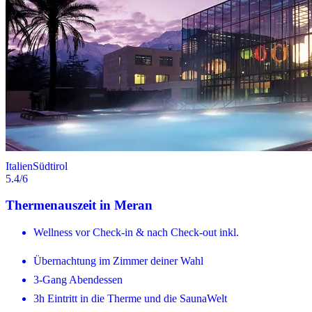
Italien
Südtirol
5.4
/6
Thermenauszeit in Meran
Wellness vor Check-in & nach Check-out inkl.
Übernachtung im Zimmer deiner Wahl
3-Gang Abendessen
3h Eintritt in die Therme und die SaunaWelt