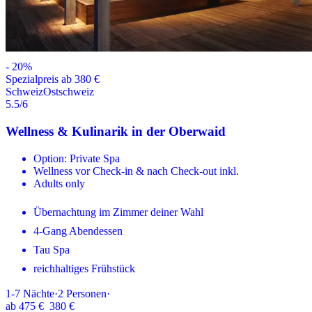
-
20
%
Spezialpreis ab 380 €
Schweiz
Ostschweiz
5.5
/6
Wellness & Kulinarik in der Oberwaid
Option: Private Spa
Wellness vor Check-in & nach Check-out inkl.
Adults only
Übernachtung im Zimmer deiner Wahl
4-Gang Abendessen
Tau Spa
reichhaltiges Frühstück
1-7
Nächte
·
2
Personen
·
ab
475 €
380 €