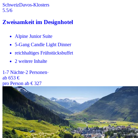
Schweiz
Davos-Klosters
5.5
/6
Zweisamkeit im Designhotel
Alpine Junior Suite
5-Gang Candle Light Dinner
reichhaltiges Frühstücksbuffet
2 weitere Inhalte
1-7
Nächte
·
2
Personen
·
ab
653 €
pro Person ab € 327