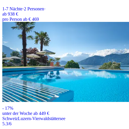
1-7
Nächte
·
2
Personen
·
ab
938 €
pro Person ab € 469
-
17
%
unter der Woche ab 449 €
Schweiz
Luzern-Vierwaldstättersee
5.3
/6