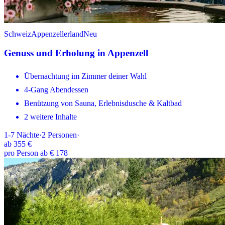
Schweiz
Appenzellerland
Neu
Genuss und Erholung in Appenzell
Übernachtung im Zimmer deiner Wahl
4-Gang Abendessen
Benützung von Sauna, Erlebnisdusche & Kaltbad
2 weitere Inhalte
1-7
Nächte
·
2
Personen
·
ab
355 €
pro Person ab € 178