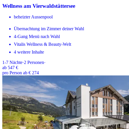
Wellness am Vierwaldstättersee
beheizter Aussenpool
Übernachtung im Zimmer deiner Wahl
4-Gang Menü nach Wahl
Vitalis Wellness & Beauty-Welt
4 weitere Inhalte
1-7
Nächte
·
2
Personen
·
ab
547 €
pro Person ab € 274