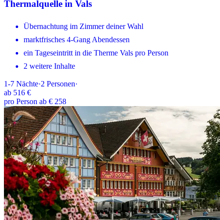
Thermalquelle in Vals
Übernachtung im Zimmer deiner Wahl
marktfrisches 4-Gang Abendessen
ein Tageseintritt in die Therme Vals pro Person
2 weitere Inhalte
1-7
Nächte
·
2
Personen
·
ab
516 €
pro Person ab € 258