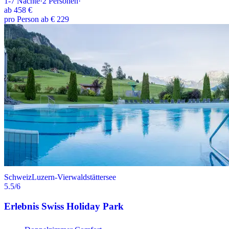
1-7
Nächte
·
2
Personen
·
ab
458 €
pro Person ab € 229
Schweiz
Luzern-Vierwaldstättersee
5.5
/6
Erlebnis Swiss Holiday Park