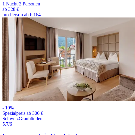
1
Nacht
·
2
Personen
·
ab
328 €
pro Person ab € 164
-
19
%
Spezialpreis ab 306 €
Schweiz
Graubünden
5.7
/6