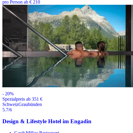
pro Person ab € 210
-
20
%
Spezialpreis ab 351 €
Schweiz
Graubünden
5.7
/6
Design & Lifestyle Hotel im Engadin
Gault Millau Restaurant