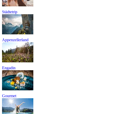
Städtetrip
Appenzellerland
Engadin
Gourmet