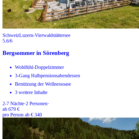
Schweiz
Luzern-Vierwaldstättersee
5.6
/6
Bergsommer in Sörenberg
Wohlfühl-Doppelzimmer
3-Gang Halbpensionsabendessen
Benützung der Wellnessoase
3 weitere Inhalte
2-7
Nächte
·
2
Personen
·
ab
679 €
pro Person ab € 340