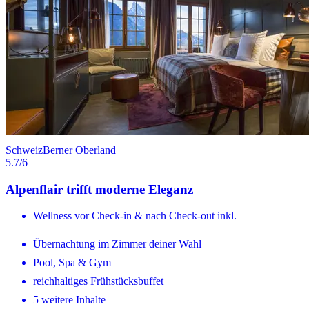
Schweiz
Berner Oberland
5.7
/6
Alpenflair trifft moderne Eleganz
Wellness vor Check-in & nach Check-out inkl.
Übernachtung im Zimmer deiner Wahl
Pool, Spa & Gym
reichhaltiges Frühstücksbuffet
5 weitere Inhalte