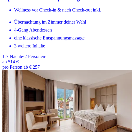
Wellness vor Check-in & nach Check-out inkl.
Übernachtung im Zimmer deiner Wahl
4-Gang Abendessen
eine klassische Entspannungsmassage
3 weitere Inhalte
1-7
Nächte
·
2
Personen
·
ab
514 €
pro Person ab € 257