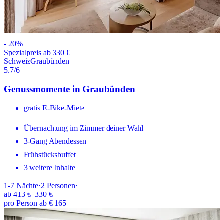
-
20
%
Spezialpreis ab 330 €
Schweiz
Graubünden
5.7
/6
Genussmomente in Graubünden
gratis E-Bike-Miete
Übernachtung im Zimmer deiner Wahl
3-Gang Abendessen
Frühstücksbuffet
3 weitere Inhalte
1-7
Nächte
·
2
Personen
·
ab
413 €
330 €
pro Person ab € 165