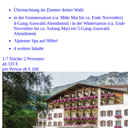
Übernachtung im Zimmer deiner Wahl
in der Sommersaison (ca. Mitte Mai bis ca. Ende November)
4-Gang-Auswahl-Abendmenü | in der Wintersaison (ca. Ende
November bis ca. Anfang Mai) ein 5-Gang-Auswahl-
Abendmenü
Alpienne Spa auf 900m²
4 weitere Inhalte
1-7
Nächte
·
2
Personen
·
ab
335 €
pro Person ab € 168