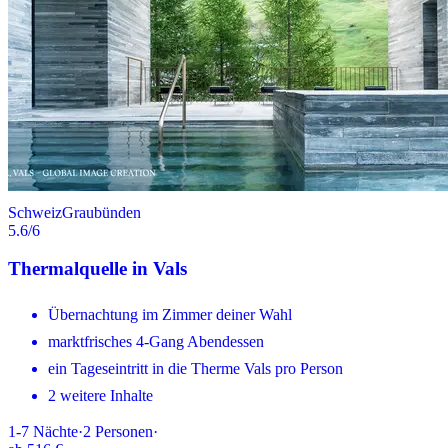
Schweiz
Graubünden
5.6
/6
Thermalquelle in Vals
Übernachtung im Zimmer deiner Wahl
marktfrisches 4-Gang Abendessen
ein Tageseintritt in die Therme Vals pro Person
2 weitere Inhalte
1-7
Nächte
·
2
Personen
·