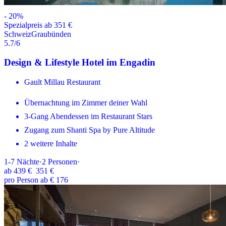
-
20
%
Spezialpreis ab 351 €
Schweiz
Graubünden
5.7
/6
Design & Lifestyle Hotel im Engadin
Gault Millau Restaurant
Übernachtung im Zimmer deiner Wahl
3-Gang Abendessen im Restaurant Stars
Zugang zum Shanti Spa by Pure Altitude
2 weitere Inhalte
1-7
Nächte
·
2
Personen
·
ab
439 €
351 €
pro Person ab € 176