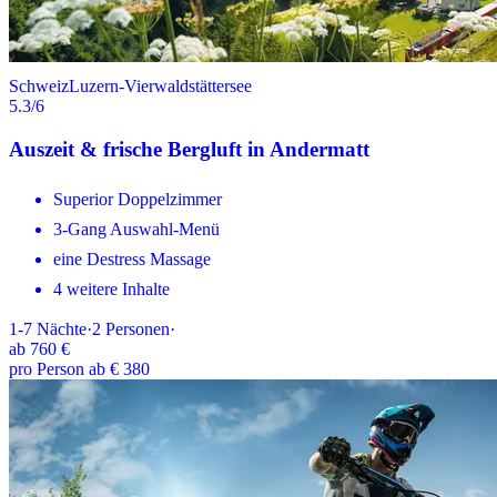
Schweiz
Luzern-Vierwaldstättersee
5.3
/6
Auszeit & frische Bergluft in Andermatt
Superior Doppelzimmer
3-Gang Auswahl-Menü
eine Destress Massage
4 weitere Inhalte
1-7
Nächte
·
2
Personen
·
ab
760 €
pro Person ab € 380