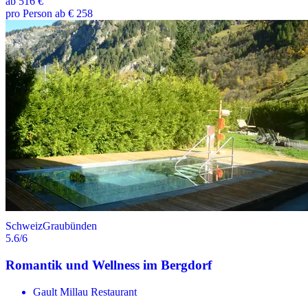
ab
516 €
pro Person ab € 258
Schweiz
Graubünden
5.6
/6
Romantik und Wellness im Bergdorf
Gault Millau Restaurant