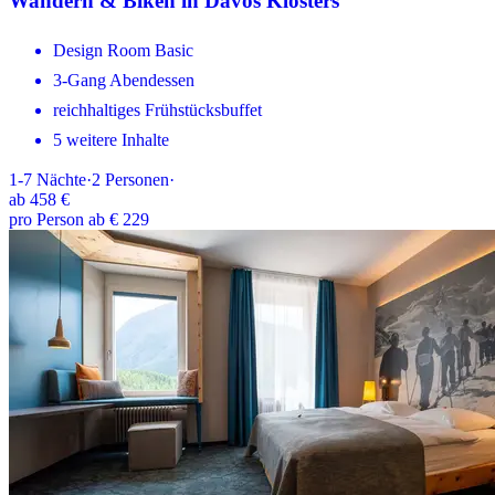
Wandern & Biken in Davos Klosters
Design Room Basic
3-Gang Abendessen
reichhaltiges Frühstücksbuffet
5 weitere Inhalte
1-7
Nächte
·
2
Personen
·
ab
458 €
pro Person ab € 229