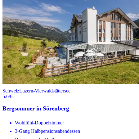
Schweiz
Luzern-Vierwaldstättersee
5.6
/6
Bergsommer in Sörenberg
Wohlfühl-Doppelzimmer
3-Gang Halbpensionsabendessen