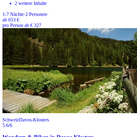
2 weitere Inhalte
1-7
Nächte
·
2
Personen
·
ab
653 €
pro Person ab € 327
Schweiz
Davos-Klosters
5.6
/6