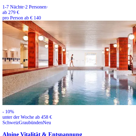
1-7
Nächte
·
2
Personen
·
ab
279 €
pro Person ab € 140
-
10
%
unter der Woche ab 458 €
Schweiz
Graubünden
Neu
Alpine Vitalität & Entspannung