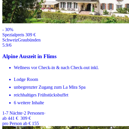
-
30
%
Spezialpreis 309 €
Schweiz
Graubünden
5.9
/6
Alpine Auszeit in Flims
Wellness vor Check-in & nach Check-out inkl.
Lodge Room
unbegrenzter Zugang zum La Mira Spa
reichhaltiges Frühstücksbuffet
6 weitere Inhalte
1-7
Nächte
·
2
Personen
·
ab
441 €
309 €
pro Person ab € 155