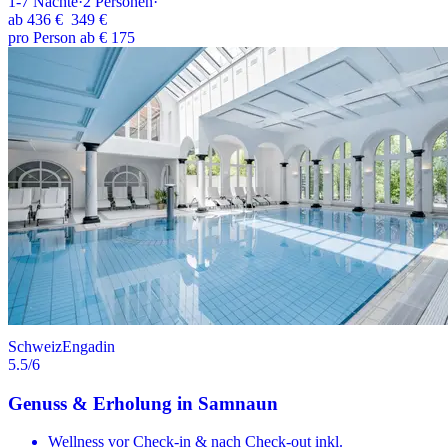
1-7
Nächte
·
2
Personen
·
ab
436 €
349 €
pro Person ab € 175
Schweiz
Engadin
5.5
/6
Genuss & Erholung in Samnaun
Wellness vor Check-in & nach Check-out inkl.