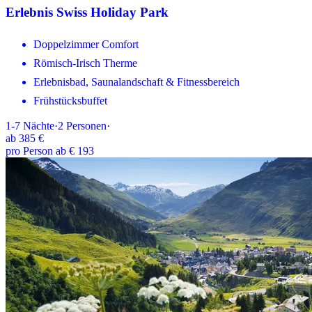
Erlebnis Swiss Holiday Park
Doppelzimmer Comfort
Römisch-Irisch Therme
Erlebnisbad, Saunalandschaft & Fitnessbereich
Frühstücksbuffet
1-7
Nächte
·
2
Personen
·
ab
385 €
pro Person ab € 193