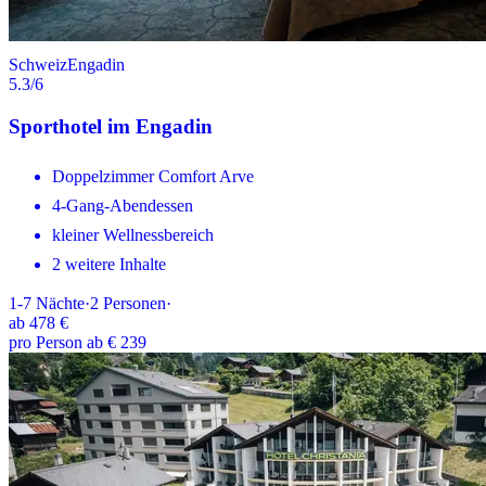
Schweiz
Engadin
5.3
/6
Sporthotel im Engadin
Doppelzimmer Comfort Arve
4-Gang-Abendessen
kleiner Wellnessbereich
2 weitere Inhalte
1-7
Nächte
·
2
Personen
·
ab
478 €
pro Person ab € 239