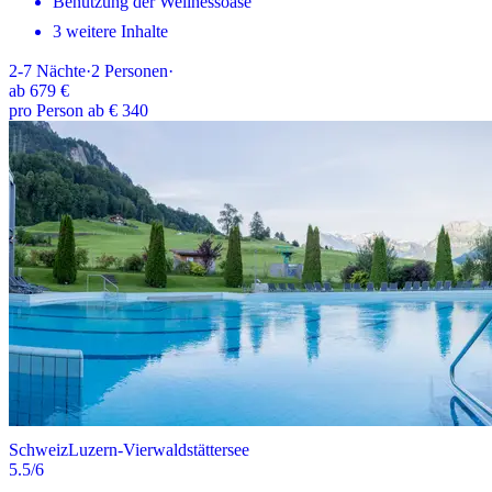
Benützung der Wellnessoase
3 weitere Inhalte
2-7
Nächte
·
2
Personen
·
ab
679 €
pro Person ab € 340
Schweiz
Luzern-Vierwaldstättersee
5.5
/6