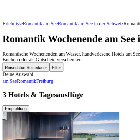
Erlebnisse
Romantik am See
Romantik am See in der Schweiz
Romanti
Romantik Wochenende am See
i
Romantische Wochenenden am Wasser, handverlesene Hotels am See un
Buchen oder als Gutschein verschenken.
Reisedatum
Reisedauer
Filter
Deine Auswahl
am See
Romantik
Freiburg
3 Hotels & Tagesausflüge
Empfehlung