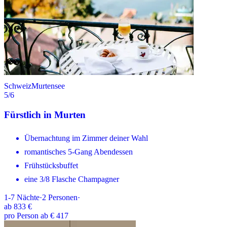
Schweiz
Murtensee
5
/6
Fürstlich in Murten
Übernachtung im Zimmer deiner Wahl
romantisches 5-Gang Abendessen
Frühstücksbuffet
eine 3/8 Flasche Champagner
1-7
Nächte
·
2
Personen
·
ab
833 €
pro Person ab € 417