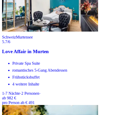
Schweiz
Murtensee
5.7
/6
Love Affair in Murten
Private Spa Suite
romantisches 5-Gang Abendessen
Frühstücksbuffet
4 weitere Inhalte
1-7
Nächte
·
2
Personen
·
ab
982 €
pro Person ab € 491