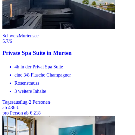
Schweiz
Murtensee
5.7
/6
Private Spa Suite in Murten
4h in der Privat Spa Suite
eine 3/8 Flasche Champagner
Rosenstrauss
3 weitere Inhalte
Tagesausflug
·
2
Personen
·
ab
436 €
pro Person ab € 218