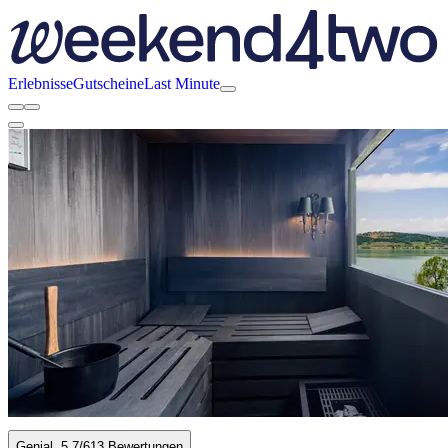
Erlebnisse
Gutscheine
Last Minute
Genial
5.7
/6
13 Bewertungen