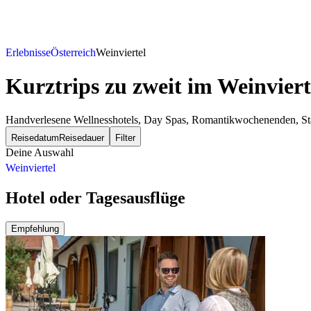
Erlebnisse
Österreich
Weinviertel
Kurztrips zu zweit
im Weinviert
Handverlesene Wellnesshotels, Day Spas, Romantikwochenenden, Städt
Reisedatum
Reisedauer
Filter
Deine Auswahl
Weinviertel
Hotel oder Tagesausflüge
Empfehlung