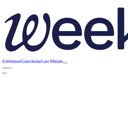
Erlebnisse
Gutscheine
Last Minute