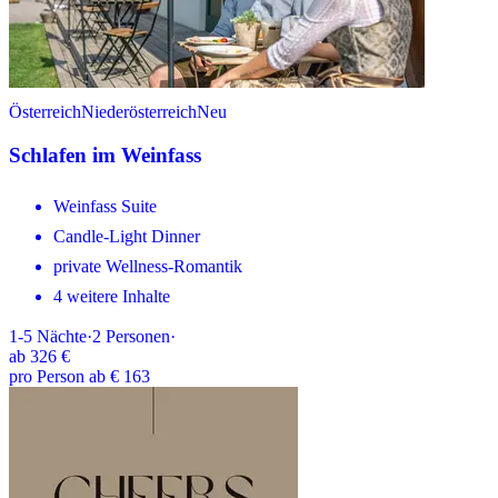
Österreich
Niederösterreich
Neu
Schlafen im Weinfass
Weinfass Suite
Candle-Light Dinner
private Wellness-Romantik
4 weitere Inhalte
1-5
Nächte
·
2
Personen
·
ab
326 €
pro Person ab € 163